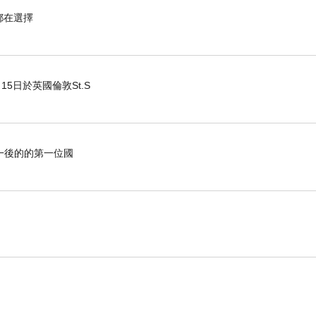
都在選擇
15日於英國倫敦St.S
一後的的第一位國