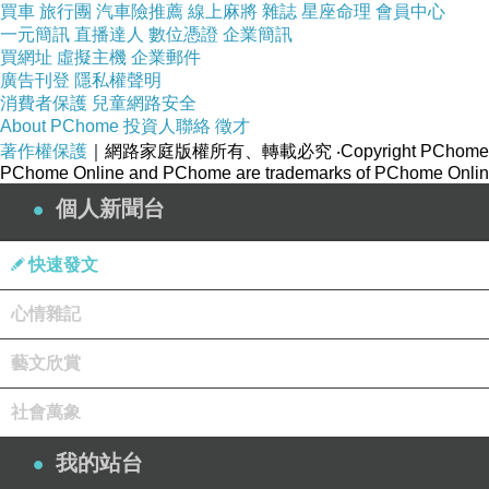
買車
旅行團
汽車險推薦
線上麻將
雜誌
星座命理
會員中心
一元簡訊
直播達人
數位憑證
企業簡訊
買網址
虛擬主機
企業郵件
廣告刊登
隱私權聲明
消費者保護
兒童網路安全
About PChome
投資人聯絡
徵才
著作權保護
｜網路家庭版權所有、轉載必究
‧Copyright PChome
PChome Online and PChome are trademarks of PChome Online
個人新聞台
快速發文
心情雜記
藝文欣賞
社會萬象
我的站台