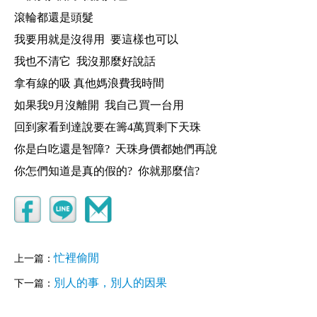
滾輪都還是頭髮
我要用就是沒得用 要這樣也可以
我也不清它 我沒那麼好說話
拿有線的吸 真他媽浪費我時間
如果我9月沒離開 我自己買一台用
回到家看到達說要在籌4萬買剩下天珠
你是白吃還是智障? 天珠身價都她們再說
你怎們知道是真的假的? 你就那麼信?
忙裡偷閒
上一篇：
別人的事，別人的因果
下一篇：