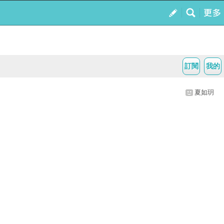
訂閱
我的
夏如玥