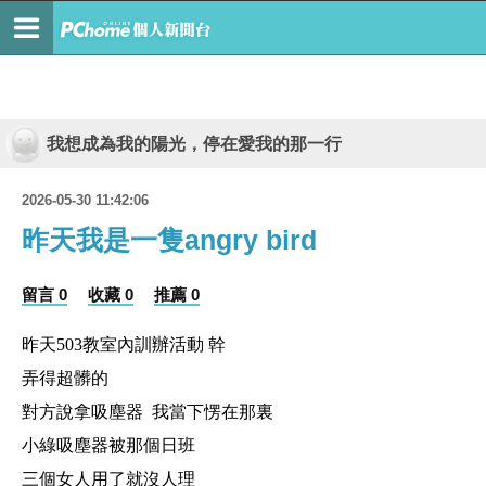
我想成為我的陽光，停在愛我的那一行
2026-05-30 11:42:06
昨天我是一隻angry bird
留言 0
收藏 0
推薦 0
昨天503教室內訓辦活動 幹
弄得超髒的
對方說拿吸塵器 我當下愣在那裏
小綠吸塵器被那個日班
三個女人用了就沒人理