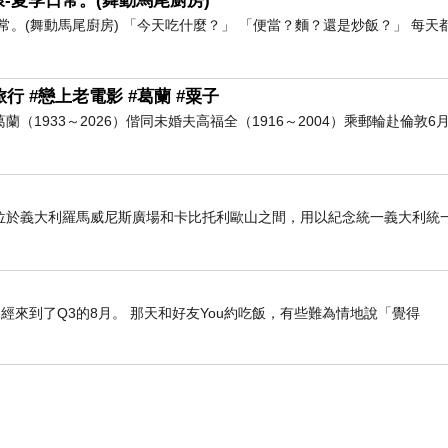
-夏季日常。(舞動馬尾廚房)
。(舞動馬尾廚房) 「今天吃什麼？」 「便當？麵？還是炒飯？」 每天
行 #戀上老電影 #葛蘭 #粟子
葛蘭（1933～2026）偕同未婚夫高福全（1916～2004）乘郵輪赴倫敦6月
位於義大利羅馬威尼斯廣場和卡比托利歐山之間，用以紀念統一義大利統
經來到了Q3的8月。 那天和好友You約吃飯，有些難為情地說「覺得