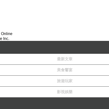
 Online
 Inc.
最新文章
美食饗宴
旅遊玩家
影視娛樂