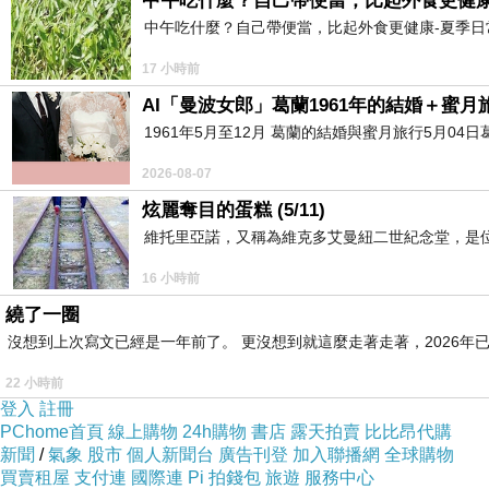
中午吃什麼？自己帶便當，比起外食更健康
中午吃什麼？自己帶便當，比起外食更健康-夏季日常
17 小時前
AI「曼波女郎」葛蘭1961年的結婚＋蜜月旅
1961年5月至12月 葛蘭的結婚與蜜月旅行5月04日
2026-08-07
炫麗奪目的蛋糕 (5/11)
維托里亞諾，又稱為維克多艾曼紐二世紀念堂，是
16 小時前
繞了一圈
沒想到上次寫文已經是一年前了。 更沒想到就這麼走著走著，2026年已
22 小時前
登入
註冊
PChome首頁
線上購物
24h購物
書店
露天拍賣
比比昂代購
新聞
/
氣象
股市
個人新聞台
廣告刊登
加入聯播網
全球購物
買賣租屋
支付連
國際連
Pi 拍錢包
旅遊
服務中心