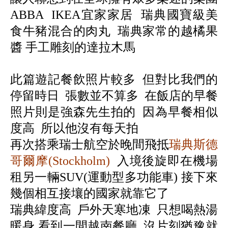
ABBA IKEA宜家家居 瑞典國寶級美
食牛豬混合的肉丸 瑞典家常的越橘
果
醬 手工雕刻的達拉木馬
此篇遊記餐飲照片較多 但對比我們的
停留時日 張數並不算多 在飯店的早餐
照片則是強森先生拍的 因為早餐相似
度高 所以他沒有每天拍
再次搭乘瑞士航空於晚間飛抵
瑞典斯德
哥爾摩(Stockholm)
入境後旋即在機場
租另一輛SUV(運動型多功能車) 接下來
幾個相互接壤的國家就靠它了
瑞典緯度高 戶外天寒地凍 只想喝熱湯
暖身 看到一間越南餐廳 沒片刻猶豫就