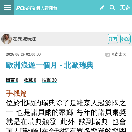
在異域玩味
訂閱
我的
2026-06-26 02:00:00
強森太太
歐洲浪遊一個月 - 北歐瑞典
留言 0
收藏 0
推薦 30
手機篇
位於北歐的瑞典除了是維京人起源國之
一 也是諾貝爾的家鄉 每年的諾貝爾獎
就是在瑞典頒發 此外 談到瑞典 也會
讓人聯想到在全球擁有眾多樂迷的樂團