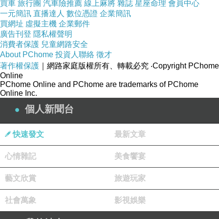
買車
旅行團
汽車險推薦
線上麻將
雜誌
星座命理
會員中心
在一大陸人經營的中式餐廳用膳
一元簡訊
直播達人
數位憑證
企業簡訊
買網址
虛擬主機
企業郵件
廣告刊登
隱私權聲明
消費者保護
兒童網路安全
About PChome
投資人聯絡
徵才
著作權保護
｜網路家庭版權所有、轉載必究
‧Copyright PChome
Online
PChome Online and PChome are trademarks of PChome
Online Inc.
個人新聞台
快速發文
最新文章
心情雜記
美食饗宴
藝文欣賞
旅遊玩家
社會萬象
影視娛樂