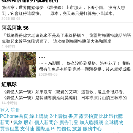
我與AI討論的小說劇情(4)
第四章：世界開始做夢 《群俠錄》上市那天，下著小雨。 沒有人想
到，它會紅得這麼快。 — 原本，堯天命只是打算先小量試水。
2026-08-05
阿我阿龍 56
「我總覺得你大老遠跑來不是為了牽線搭橋？」龍疆對梅麗特說話的語
氣聽起來近乎無聊透頂了。 這次輪到梅麗特眺望大海和懸崖
4 小時前
↓瑞典首都
斯德哥爾摩
(Stockholm)
….
⋯⋯ Ai製圖 。 好久沒吃到桑椹、洛神花了！ 兒時
很有印象是有吃到完整一顆顆桑椹，後來就變成喝
2026-08-05
桑椹汁。 現在是連喝都沒喝
紅氣球
《氣體人第一號》如果沒有〈親愛的艾莉〉這首歌，還是會很好看。
《氣體人第一號》是韓國導演延尚昊編劇、日本導演片山慎三執導的
14 小時前
↓瑞典第二大城
哥特堡(
Göteborg
)
登入
註冊
PChome首頁
線上購物
24h購物
書店
露天拍賣
比比昂代購
我有位來自屏東東港嫁來此城的友人
新聞
/
氣象
股市
個人新聞台
廣告刊登
加入聯播網
全球購物
因失聯多年 無從再取得她的音訊
買賣租屋
支付連
國際連
Pi 拍錢包
旅遊
服務中心