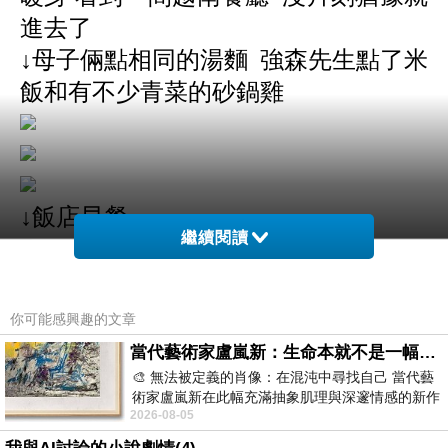
進去了
↓母子倆點相同的湯麵 強森先生點了米
飯和有不少青菜的砂鍋雞
↓飯店早餐
繼續閱讀
你可能感興趣的文章
當代藝術家盧嵐新：生命本就不是一幅能被定義的肖像，在混亂與交疊中拼湊完整的靈魂
🎨 無法被定義的肖像：在混沌中尋找自己 當代藝
術家盧嵐新在此幅充滿抽象肌理與深邃情感的新作
2026-08-05
中，以灰白為基底，交織著塗抹、刮擦與