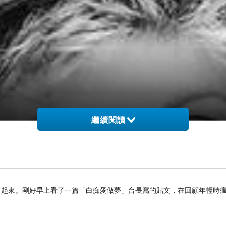
繼續閱讀
了起來。剛好早上看了一篇「白痴愛做夢」台長寫的貼文，在回顧年輕時