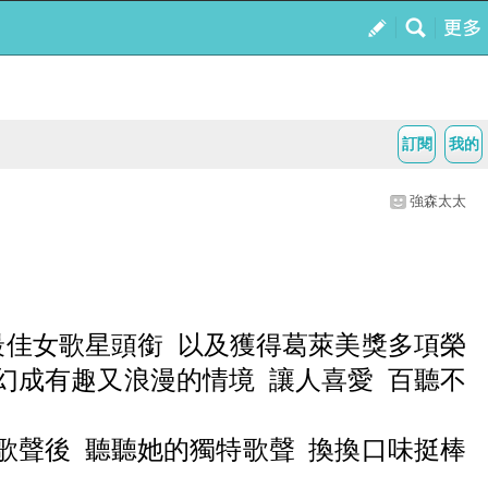
訂閱
我的
強森太太
最佳女歌星頭銜 以及獲得葛萊美獎多項榮
變幻成有趣又浪漫的情境 讓人喜愛 百聽不
的歌聲後 聽聽她的獨特歌聲 換換口味挺棒