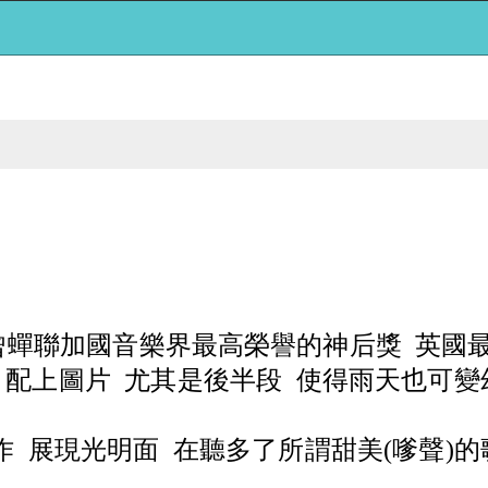
曾蟬聯加國音樂界最高榮譽的神后獎 英國
聽 配上圖片 尤其是後半段 使得雨天也可
作 展現光明面 在聽多了所謂甜美(嗲聲)