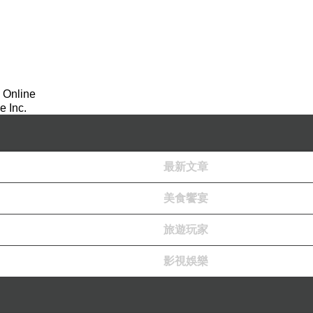
 Online
 Inc.
最新文章
美食饗宴
旅遊玩家
影視娛樂