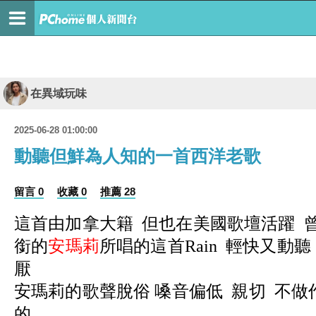
在異域玩味
2025-06-28 01:00:00
動聽但鮮為人知的一首西洋老歌
留言 0
收藏 0
推薦 28
這首由加拿大籍 但也在美國歌壇活躍 
銜的
安瑪莉
所唱的這首Rain 輕快又動
厭
安瑪莉的歌聲脫俗 嗓音偏低 親切 不做
的