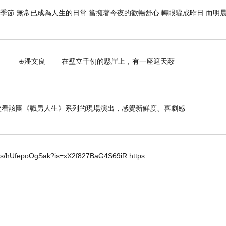
季節 無常已成為人生的日常 當擁著今夜的歡暢舒心 轉眼驟成昨日 而明晨
壁立千仞的懸崖上，有一座遮天蔽
是第二次看該團《職男人生》系列的現場演出，感覺新鮮度、喜劇感
horts/hUfepoOgSak?is=xX2f827BaG4S69iR https