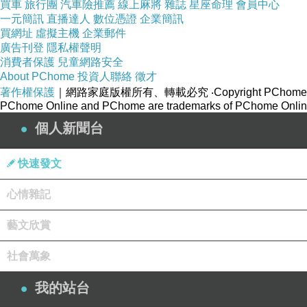
買車
旅行團
汽車險推薦
線上麻將
雜誌
星座命理
會員中心
一元簡訊
直播達人
數位憑證
企業簡訊
買網址
虛擬主機
企業郵件
廣告刊登
隱私權聲明
消費者保護
兒童網路安全
About PChome
投資人聯絡
徵才
著作權保護
｜網路家庭版權所有、轉載必究
‧Copyright PChome
PChome Online and PChome are trademarks of PChome Online
個人新聞台
快速發文
心情雜記
藝文欣賞
社會萬象
我的站台