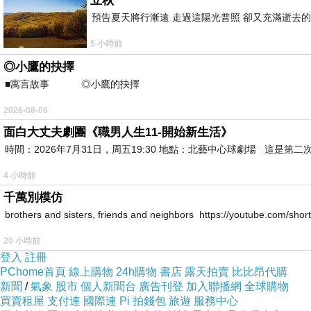
立秋
預告夏天將行漸遠 走過這陽光普照 卻又充滿逝去的
5 小時前
◎小鷹的抉擇
■寓言故事 ◎小鷹的抉擇 ⊕潘文良 在
2026-08-06
面白大丈夫劇團《職男人生11-開始新生活》
時間：2026年7月31日，周五19:30 地點：北藝中心球劇場 這
4 小時前
千萬別模仿
brothers and sisters, friends and neighbors https://youtube.com/s
20 小時前
登入
註冊
PChome首頁
線上購物
24h購物
書店
露天拍賣
比比昂代購
新聞
/
氣象
股市
個人新聞台
廣告刊登
加入聯播網
全球購物
買賣租屋
支付連
國際連
Pi 拍錢包
旅遊
服務中心