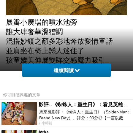
展瓣小廣場的噴水池旁
誰大肆奢華滑稽調
混搭妙鏡之顏多彩地奔放愛情童話
並肩坐在椅上戀人迷住了
孩童媲美伸展雙眸交感魔力吸引
繼續閱讀
魔術高帽曙光之思迷戀鬼才黑斗蓬
閃靈鷹眼在旋轉任意門盯哨
你可能感興趣的文章
每扇門都通往幻劇的舞台
影評--《蜘蛛人：重生日》：看見英雄的孤獨與重生
轉變每齣冷戲的話題
馬來魔影評：《蜘蛛人：重生日》（Spider-Man:
Brand New Day）。評分：90分◎【一言以蔽
7 小時前
之】：一個失去一切的英雄，學會放下孤獨、
轉動繽紛萬花筒的驚喜