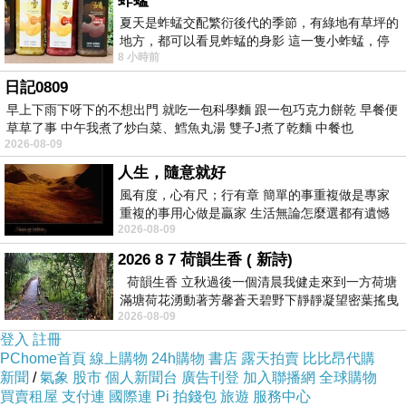
蚱蜢
著上顏色，的
夏天是蚱蜢交配繁衍後代的季節，有綠地有草坪的
魔幻心天堂樂園召喚鬼點子多
地方，都可以看見蚱蜢的身影 這一隻小蚱蜢，停
8 小時前
在車頂上，怎麼樣小心驅趕，都無動
兜售花式蛋糕拆不下的面具
日記0809
一些腳步的停留
早上下雨下呀下的不想出門 就吃一包科學麵 跟一包巧克力餅乾 早餐便
膨脹了歡笑聲
草草了事 中午我煮了炒白菜、鱈魚丸湯 雙子J煮了乾麵 中餐也
2026-08-09
人生，隨意就好
甜甜趣味對味高揚賞識的觀眾
風有度，心有尺；行有章 簡單的事重複做是專家
賺到的笑容
重複的事用心做是贏家 生活無論怎麼選都有遺憾
2026-08-09
所以開心就好 生活不會辜負認真
頒獎一枚古銅勳章，是
2026 8 7 荷韻生香 ( 新詩)
掌心的金幣
荷韻生香 立秋過後一個清晨我健走來到一方荷塘
暖放暮色擁夢
滿塘荷花湧動著芳馨蒼天碧野下靜靜凝望密葉搖曳
2026-08-09
幽泉中復有蛙鳴嘓嘓水波裡搖曳
取悅你彩色棒棒糖的行囊
登入
註冊
PChome首頁
線上購物
24h購物
書店
露天拍賣
比比昂代購
新聞
/
氣象
股市
個人新聞台
廣告刊登
加入聯播網
全球購物
圍眾人們小麥光澤的笑容
買賣租屋
支付連
國際連
Pi 拍錢包
旅遊
服務中心