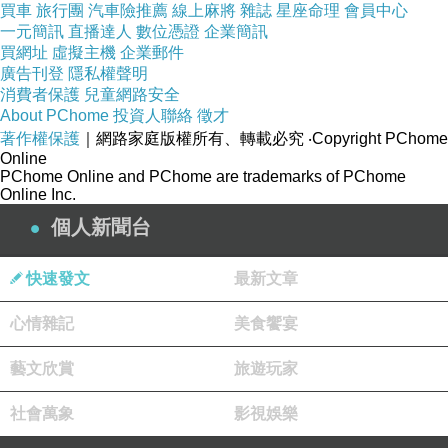
即將遠颺的髮
買車
旅行團
汽車險推薦
線上麻將
雜誌
星座命理
會員中心
一元簡訊
直播達人
數位憑證
企業簡訊
告別
買網址
虛擬主機
企業郵件
是無法打烊心的軌道
廣告刊登
隱私權聲明
消費者保護
兒童網路安全
銀鈴笑聲往事的畫浪
About PChome
投資人聯絡
徵才
有朝再聚
著作權保護
｜網路家庭版權所有、轉載必究
‧Copyright PChome
Online
PChome Online and PChome are trademarks of PChome
Online Inc.
個人新聞台
(圖:Copilot.AI)
快速發文
最新文章
心情雜記
美食饗宴
藝文欣賞
旅遊玩家
社會萬象
影視娛樂