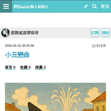
星際搖滾彈珠球
訂閱
我的
2026-06-18 08:55:06
劉漢菁
小丑戀曲
留言 0
收藏 0
推薦 3