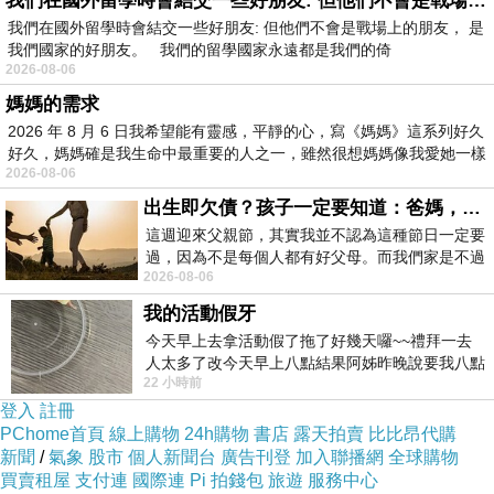
我們在國外留學時會結交一些好朋友: 但他們不會是戰場上的朋友
山中小屋
我們在國外留學時會結交一些好朋友: 但他們不會是戰場上的朋友， 是
那扇開啟的門代替了月的角色
我們國家的好朋友。 我們的留學國家永遠都是我們的倚
2026-08-06
現實多變的挑戰與影子談心
媽媽的需求
霧拂著額頭
2026 年 8 月 6 日我希望能有靈感，平靜的心，寫《媽媽》這系列好久
夜的巨大迷宮背叛了時間的恆河
好久，媽媽確是我生命中最重要的人之一，雖然很想媽媽像我愛她一樣
2026-08-06
燈塔的光芒在夜不變調
出生即欠債？孩子一定要知道：爸媽，其實我不欠你們
這週迎來父親節，其實我並不認為這種節日一定要
花影形蹤不定
過，因為不是每個人都有好父母。而我們家是不過
2026-08-06
節的，平時也沒什麼儀式感，生活趨近冷
夢境採摘甜美果實
我的活動假牙
銀河是獻身行囊
今天早上去拿活動假了拖了好幾天囉~~禮拜一去
鋪陳枕充電
人太多了改今天早上八點結果阿姊昨晚說要我八點
22 小時前
去西螺農會~回到莿桐都8點半多了
待虹彩一瞬之光
登入
註冊
把愛還給諸天地
PChome首頁
線上購物
24h購物
書店
露天拍賣
比比昂代購
新聞
/
氣象
股市
個人新聞台
廣告刊登
加入聯播網
全球購物
買賣租屋
支付連
國際連
Pi 拍錢包
旅遊
服務中心