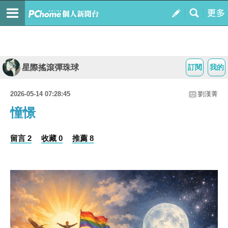
星際搖滾彈珠球
訂閱
我的
2026-05-14 07:28:45
劉漢菁
憧憬
留言 2
收藏 0
推薦 8