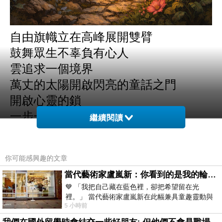
自由旗幟立在高峰展開雙臂
鼓舞眾生不辜負有心人
雲追求一個境界
萬丈的太陽開啟閃亮的童話之門
開啟心靈的鎖
一步一腳印走向人生旅程
繼續閱讀
雲的行囊
有時很輕
你可能感興趣的文章
有時很重
當代藝術家盧嵐新：你看到的是我的輪廓，還是你的故事？——藏在藍色裡的希望與光
為一場高山水流的耐力賽
💙 「我把自己藏在藍色裡，卻把希望留在光
邁向的精神常存
裡。」 當代藝術家盧嵐新在此幅兼具童趣靈動與
5 小時前
抽象韻味的新作中，用湛藍的羽翼般色塊包覆著