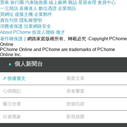
詠懷葉影
買車
旅行團
汽車險推薦
線上麻將
雜誌
星座命理
會員中心
一元簡訊
直播達人
數位憑證
企業簡訊
行囊沒有空腹
買網址
虛擬主機
企業郵件
時間的井
廣告刊登
隱私權聲明
消費者保護
兒童網路安全
扶搖直上的幻網蜘蛛從未缺席
About PChome
投資人聯絡
徵才
著作權保護
｜網路家庭版權所有、轉載必究
‧Copyright PChome
Online
響起鐘聲
PChome Online and PChome are trademarks of PChome
Online Inc.
飛翔成謎樣的彩虹旗幟
個人新聞台
遠方翻飛出的
明皓之月
快速發文
最新文章
遠雲倘若有夢想
心情雜記
美食饗宴
藝文欣賞
旅遊玩家
社會萬象
影視娛樂