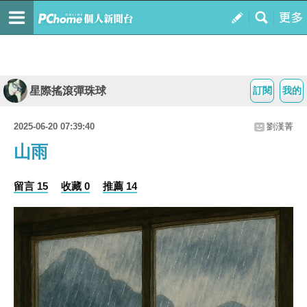
星際搖滾彈珠球
訂閱
我的
2025-06-20 07:39:40
劉漢菁
山雨
留言 15
收藏 0
推薦 14