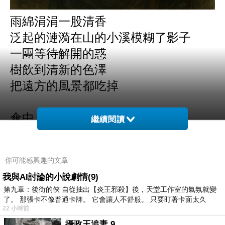
雨綿涓涓一股清香
泛起的漣漪在山的小溪模糊了影子
一團等待解開的惑
樹飲到清新的色澤
把遠方的風景都吃掉
傘中人啊!
繼續閱讀
濺起的水珠洗鍊諧和的大自然
雨終於起舞
你可能感興趣的文章
如蝶輕撲於身氣息蕩漾
我與AI討論的小說劇情(9)
第九章：後街的俠 自從抽出【炎王邪殺】後，天堂工作室的氣氛就變
雨舞與茶林淙琤呼應
了。 那張卡不像普通卡牌。 它會讓人不舒服。 只要盯著卡面太久
22 小時前
邂逅的樹枝點頭晃晃
攝政王追妻 9