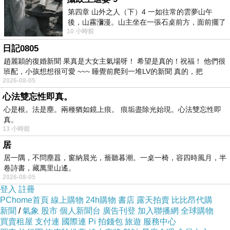
第四章 山外之人（下）4 一如往常的雲夢山午
草地清香拂來營養著持久的芬芳
後，山霧瀰漫。山主坐在一張石桌前方，面前擺了
10 小時前
一盤未下完的棋盤，還有一壺茶與兩只冒
各自晴心
日記0805
又將迎來一次初戀情懷
趙麗穎的復婚新聞 果真是大女主氣場呀！ 希望是真的！祝福！ 他們很
栩栩的山靈洗禮
班配，小孩想想很可愛 ~~~ 睡覺前爬到一堆LV的新聞 真的，把
2026-08-05
心法雙忘性即真。
雨歇
心是根。法是塵。兩種猶如鏡上痕。 痕垢盡除光始現。心法雙忘性即
往昔的溫度剛好
真。
13 小時前
一嚐延伸的甜蜜
居
自己的微小而烏雲赴約時
居一隅，不問塵囂，窗納晨光，簷聽暮潮。一桌一椅，容四時風月，半
什麼惑在雨待的時間書閱而豁達
卷詩書，藏萬里山遙。
2026-08-05
遠方的展望
登入
註冊
PChome首頁
線上購物
24h購物
書店
露天拍賣
比比昂代購
新聞
/
氣象
股市
個人新聞台
廣告刊登
加入聯播網
全球購物
買賣租屋
支付連
國際連
Pi 拍錢包
旅遊
服務中心