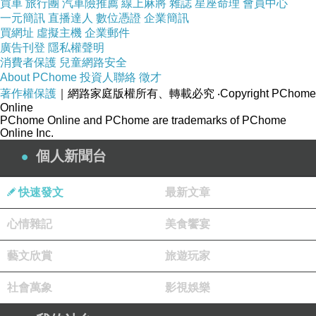
買車
旅行團
汽車險推薦
線上麻將
雜誌
星座命理
會員中心
一元簡訊
直播達人
數位憑證
企業簡訊
[圖:Copilot繪]
買網址
虛擬主機
企業郵件
廣告刊登
隱私權聲明
消費者保護
兒童網路安全
About PChome
投資人聯絡
徵才
著作權保護
｜網路家庭版權所有、轉載必究
‧Copyright PChome
Online
PChome Online and PChome are trademarks of PChome
Online Inc.
個人新聞台
快速發文
最新文章
心情雜記
美食饗宴
旅人
2025-07-20 09:00:51
藝文欣賞
旅遊玩家
／愛更濃沙步確無情
又深入心盤旋在明
社會萬象
影視娛樂
何所求情愛兩難全
一抹情詩且淡雲煙／