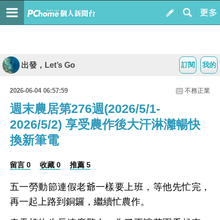
出發，Let’s Go
訂閱
我的
2026-06-04 06:57:59
不務正業
週末農居第276週(2026/5/1-
2026/5/2) 享受農作後大汗淋灕暢快
換新筆電
留言 0
收藏 0
推薦 5
五一勞動節連假老爺一樣要上班，等他先忙完，
再一起上路到銅鑼，繼續忙農作。