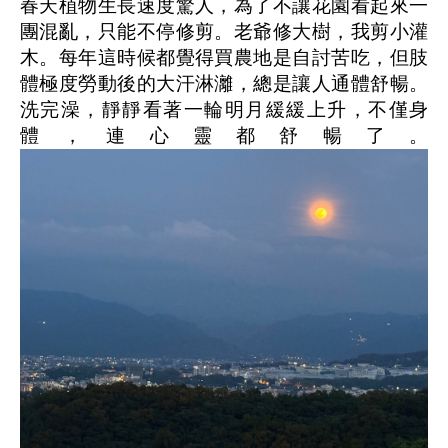
春天植物生長速度驚人，為了不讓花園看起來一
團混亂，只能不停修剪。老爺修大樹，我剪小灌
木。每年這時候都覺得買農地是自討苦吃，但肢
體極度勞動後的大汗淋灕，總是讓人通體舒暢。
洗完澡，靜靜看著一輪明月緩緩上升，不僅身
體，連心靈都舒暢了。