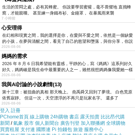
來的涼爽春風，慵懶放鬆環視周遭綠意。小貓很
生活的苦悶之處，必有其蜂蜜。 你說要學習蜜獾，毫不畏懼地 直搗蜂
愛在我們家露台睡覺。
窩，才能親嚐。 甚至練一身鐵布衫、金鐘罩， 在暴風雨來襲
7 小時前
心安理得
在幻相和現實之間，我的選擇是你，在愛與不愛之間，依然是一個缺愛
的小孩，在夢與清醒之間，看見了自己的慾望和墮落，與你分享，你説
2026-08-06
媽媽的需求
2026 年 8 月 6 日我希望能有靈感，平靜的心，寫《媽媽》這系列好久
好久，媽媽確是我生命中最重要的人之一，雖然很想媽媽像我愛她一樣
2026-08-06
我與AI討論的小說劇情(13)
第十三章：被扭曲的真相 那天晚上。 堯禹舜又回到了夢境。 白色荒原
依舊寂靜。 但這一次，天空漂浮的不再只是玩家名字。 還多了
2026-08-06
登入
註冊
PChome首頁
線上購物
24h購物
書店
露天拍賣
比比昂代購
新聞
/
氣象
股市
個人新聞台
廣告刊登
加入聯播網
全球購物
買賣租屋
支付連
國際連
Pi 拍錢包
旅遊
服務中心