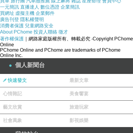
買車
旅行團
汽車險推薦
線上麻將
雜誌
星座命理
會員中心
一元簡訊
直播達人
數位憑證
企業簡訊
買網址
虛擬主機
企業郵件
廣告刊登
隱私權聲明
消費者保護
兒童網路安全
About PChome
投資人聯絡
徵才
著作權保護
｜網路家庭版權所有、轉載必究
‧Copyright PChome
Online
繡球要開花了。
PChome Online and PChome are trademarks of PChome
Online Inc.
個人新聞台
快速發文
最新文章
心情雜記
美食饗宴
藝文欣賞
旅遊玩家
社會萬象
影視娛樂