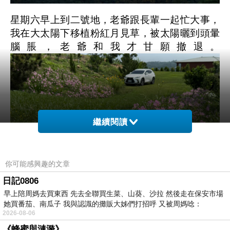
星期六早上到二號地，老爺跟長輩一起忙大事，
我在大太陽下移植粉紅月見草，被太陽曬到頭暈
腦脹，老爺和我才甘願撤退。
繼續閱讀
你可能感興趣的文章
日記0806
早上陪周媽去買東西 先去全聯買生菜、山葵、沙拉 然後走在保安市場
她買番茄、南瓜子 我與認識的攤販大姊們打招呼 又被周媽唸：
2026-08-06
回到木屋，大口大口喝著冰梅汁，享受屋簷下吹
《蜂蜜與漣漪》