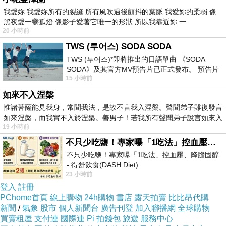
我愛妳 我愛妳所有的裂縫 所有風吹過後顫抖的葉脈 我愛妳的柔弱 像
黑夜愛一盞孤燈 像影子愛著它唯一的形狀 所以我靠近妳 一
20 小時前
TWS (투어스) SODA SODA
TWS (투어스)*即將推出的日語單曲 《SODA
SODA》及其官方MV預告片已正式發布。 預告片
15 小時前
一經發布， 就引發了粉絲們對這次夏季回
如來不入涅槃
惟諸菩薩能見我身，常聞我法，是故不言我入涅槃。聲聞弟子雖復發言
如來涅槃，而我實不入於涅槃。善男子！若我所有聲聞弟子說言如來入
19 小時前
不只少吃鹽！專家曝「1吃法」控血壓、降膽固醇 - 得舒飲食(DASH Diet)
不只少吃鹽！專家曝「1吃法」控血壓、降膽固醇
送老爺上班後，我進花園逛逛。天氣還是好熱，
- 得舒飲食(DASH Diet)
23 小時前
https://www.facebook.com/dietitiansophia/
但玫瑰已經逐漸復活了，開始開花了。
posts/157966
登入
註冊
PChome首頁
線上購物
24h購物
書店
露天拍賣
比比昂代購
新聞
/
氣象
股市
個人新聞台
廣告刊登
加入聯播網
全球購物
買賣租屋
支付連
國際連
Pi 拍錢包
旅遊
服務中心