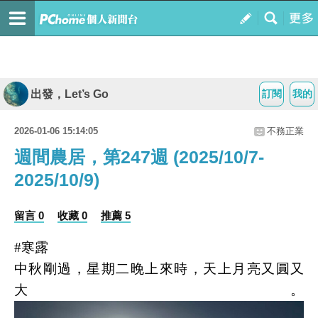
出發，Let’s Go
訂閱
我的
2026-01-06 15:14:05
不務正業
週間農居，第247週 (2025/10/7-
2025/10/9)
留言 0
收藏 0
推薦 5
#
寒露
中秋剛過，星期二晚上來時，天上月亮又圓又
大。