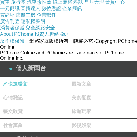
買車
旅行團
汽車險推薦
線上麻將
雜誌
星座命理
會員中心
一元簡訊
直播達人
數位憑證
企業簡訊
買網址
虛擬主機
企業郵件
廣告刊登
隱私權聲明
消費者保護
兒童網路安全
About PChome
投資人聯絡
徵才
著作權保護
｜網路家庭版權所有、轉載必究
‧Copyright PChome
Online
PChome Online and PChome are trademarks of PChome
Online Inc.
個人新聞台
快速發文
最新文章
心情雜記
美食饗宴
藝文欣賞
旅遊玩家
社會萬象
影視娛樂