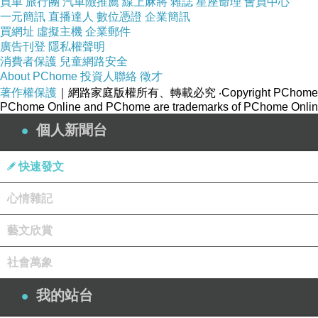
買車
旅行團
汽車險推薦
線上麻將
雜誌
星座命理
會員中心
一元簡訊
直播達人
數位憑證
企業簡訊
買網址
虛擬主機
企業郵件
廣告刊登
隱私權聲明
消費者保護
兒童網路安全
About PChome
投資人聯絡
徵才
著作權保護
｜網路家庭版權所有、轉載必究
‧Copyright PChome
PChome Online and PChome are trademarks of PChome Online
個人新聞台
快速發文
七月四日(六)去打球，在籃下防守時被對手由上
心情雜記
結果一周後才發現原來嘴脣內面有小傷口，本來小傷
結果今早就又夢到了一個廟會辦桌。現場桌上堆疊
藝文欣賞
一疊疊堆積半個人高的單項食物，現場有點像中原普
社會萬象
現場還出現了我的同學們，大家都來品嚐美味的食
了慾望但還沒吃到。也夢到同學阿貓(黃新發)在場
我的站台
然後我忽然想到，那贈匾上好像沒看到他名字？等等