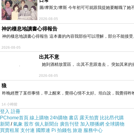
日常
圖/摩斯文/摩斯 今年初可可就跟我提她要離職了
2026-08-05
神的棲息地讀書心得報告
神的棲息地讀書心得報告 這本書的內容我部份可以理解，部分不能接受。或
2026-08-05
出其不意
她到酒精放置區， 出其不意跟進去， 突如其來的
2026-08-05
狼
昨晚經歷了某些事情，早上醒來，覺得心情不太好。坦白說，我覺得昨
14 小時前
登入
註冊
PChome首頁
線上購物
24h購物
書店
露天拍賣
比比昂代購
新聞
/
氣象
股市
個人新聞台
廣告刊登
加入聯播網
全球購物
買賣租屋
支付連
國際連
Pi 拍錢包
旅遊
服務中心