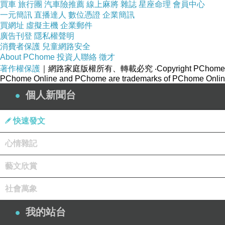
買車
旅行團
汽車險推薦
線上麻將
雜誌
星座命理
會員中心
一元簡訊
直播達人
數位憑證
企業簡訊
買網址
虛擬主機
企業郵件
廣告刊登
隱私權聲明
消費者保護
兒童網路安全
About PChome
投資人聯絡
徵才
著作權保護
｜網路家庭版權所有、轉載必究
‧Copyright PChome
PChome Online and PChome are trademarks of PChome Online
個人新聞台
快速發文
心情雜記
我十七歲，學校裡他們都說我長得漂亮？但我自己並不這麼
藝文欣賞
他們，滿腦子裡都只是想找女生打炮。
但更可笑的是媽媽？把我管束得跟人犯一樣，真想不
社會萬象
的底細和地址...問她要錢，一分一厘都問要做什
我的站台
我，在我很需要錢的時候偷偷塞些零用給我。我真