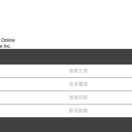
 Online
 Inc.
最新文章
美食饗宴
認為。不過那些男生有事沒事的騷擾是常有的事，但我不喜歡他
旅遊玩家
通為什麼我連最基本的人權都沒有？跟誰交往？幾點回
影視娛樂
麼...。什麼事都要問個清清楚楚，什麼事都要插手。繼
羨慕媽媽找到這個比酗酒的爸爸好一千倍的老好人，