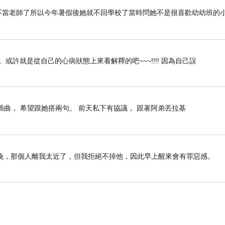
她不當老師了所以今年暑假後她就不回學校了當時問她不是很喜歡幼幼班的
許就是從自己的心病狀態上來看解釋的吧~~~!!!! 因為自己誤
插曲， 希望跟她搭兩句。 前天私下有協議， 跟著阿弟丟拉基
晚，那個人離我太近了，但我拒絕不掉他，因此早上醒來會有罪惡感。