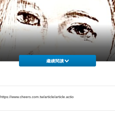
繼續閱讀
/www.cheers.com.tw/article/article.actio