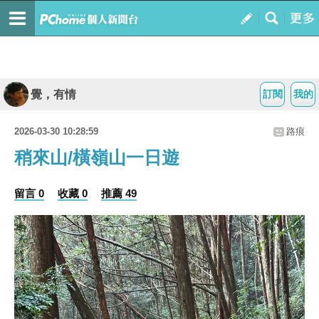
覺，有情
訂閱
我的
2026-03-30 10:28:59
路痕
稍來山/橫嶺山一日遊
留言 0
收藏 0
推薦 49