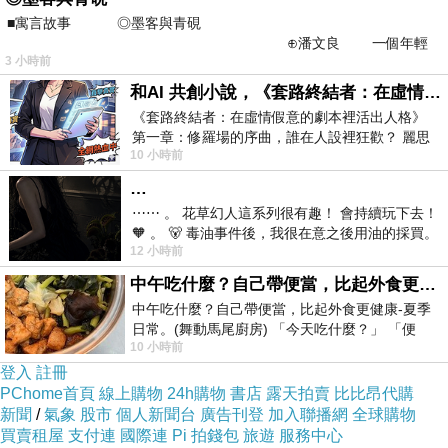
10%
機會下雨，我們都很樂觀，結果車到台中時
■寓言故事 ◎墨客與青硯
已天色灰蒙蒙，再開進山區已下起細雨，而且濃
⊕潘文良 一個年輕
3 小時前
的墨客，在京城的古玩肆裡
霧罩著，在山路上視距不到五十公尺很危險。幸
和AI 共創小說，《套路終結者：在虛情假意的劇本裡活出人格》
好阿榮開車的技術很好又很安穩，但越上山雨越
《套路終結者：在虛情假意的劇本裡活出人格》
大，看氣象下雨機率是
40%
，衛星雲圖裡我們就
第一章：修羅場的序曲，誰在人設裡狂歡？ 麗思
是在雲雨區。
10 小時前
卡爾頓酒店的總統套房內，燈光昏
我心裡擔心著，莫不是老天爺不給爬？都跑這麼
…
遠來了？因為三個人裡我是唯一爬過鳶嘴山的，
⋯⋯ 。 花草幻人這系列很有趣！ 會持續玩下去！
🧡 。 🐻 毒油事件後，我很在意之後用油的採買。
我知道這座山的山頂大岩盤
(
崩壁
)
就是以奇險出
12 小時前
前天購買了我之前就很愛
名，攀越時還要靠長腿踩岩壁上鑿出的洞，一面
中午吃什麼？自己帶便當，比起外食更健康-夏季日常。(舞動馬尾廚房)
是深不見底的百公尺斷崖，手要拉鐵鍊，爬過岩
中午吃什麼？自己帶便當，比起外食更健康-夏季
日常。(舞動馬尾廚房) 「今天吃什麼？」 「便
盤往下是七十度的拉繩下坡
…
。如果下雨，如果
10 小時前
當？麵？還是炒飯？」 每天都在選擇
途中的樹根或石頭溼滑
…
一不小心
…
那真的是拿
登入
註冊
PChome首頁
命在冒險？何況雲雨之中根本沒有山景。還是安
線上購物
24h購物
書店
露天拍賣
比比昂代購
新聞
/
氣象
股市
個人新聞台
廣告刊登
加入聯播網
全球購物
全第一，別拿命開玩笑。
(
跑了一百六十多公里，
買賣租屋
支付連
國際連
Pi 拍錢包
旅遊
服務中心