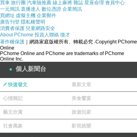
真不甘心呀！
)
買車
旅行團
汽車險推薦
線上麻將
雜誌
星座命理
會員中心
一元簡訊
直播達人
數位憑證
企業簡訊
所以到了雪山路
24.5K
？鳶嘴山的登山口，停車
買網址
虛擬主機
企業郵件
時我們商量了一下，還是取消了爬鳶嘴山登山的
廣告刊登
隱私權聲明
消費者保護
兒童網路安全
行程。於是我提議直接不如去爬稍來山，因為網
About PChome
投資人聯絡
徵才
路上說稍來山登山步道是「觀光客等級」的
著作權保護
｜網路家庭版權所有、轉載必究
‧Copyright PChome
「之」字緩坡，下雨也沒有安全顧慮。於是又續
Online
PChome Online and PChome are trademarks of PChome
開車去雪山路
35.1K
的稍來登山口。
Online Inc.
到時才知道登山口位於大雪山景區內，要買票入
個人新聞台
場，於是我付了三個人的入場券六百元，算是補
貼這趟阿榮的油錢。
快速發文
最新文章
我們很順利地進入了稍來山步道，阿榮很熱心，
心情雜記
美食饗宴
又準備了巧克力條和飲料揹著，因為下雨要穿雨
衣不便，於是我就把準備好的登山背包放在他車
藝文欣賞
旅遊玩家
上，只帶了幾顆糖果上山。
社會萬象
影視娛樂
稍來山登山步道給我的感覺和嘉義大凍山很像，