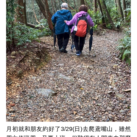
月初就和朋友約好了
3/29(
日
)
去爬鳶嘴山，雖然