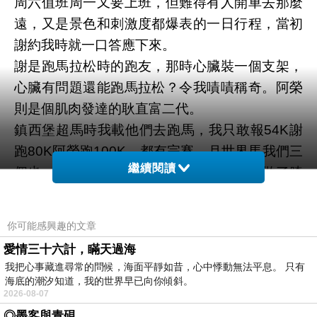
周六值班周一又要上班，但難得有人開車去那麼
遠，又是景色和刺激度都爆表的一日行程，當初
謝約我時就一口答應下來。
謝是跑馬拉松時的跑友，那時心臟裝一個支架，
心臟有問題還能跑馬拉松？令我嘖嘖稱奇。阿榮
則是個肌肉發達的耿直富二代。
鎮西堡超馬時我載他們去跑馬，我只敢報
54K
謝
跑
80K
阿榮跑
100K
，都有完賽。月世界馬我們三
繼續閱讀
個也一起去跑，之後我因內側半月板破裂做了膝
關節手術，就沒再參賽了。
總之這次是阿榮開車，約好六點十分在民雄交流
你可能感興趣的文章
道下小七上車。我從家裡騎機車過去還要半小
愛情三十六計，瞞天過海
時，所以四點五十就起床，六點就到了小七。
我把心事藏進尋常的問候，海面平靜如昔，心中悸動無法平息。 只有
六點十幾分時謝坐著阿榮的車來到小七，我們上
海底的潮汐知道，我的世界早已向你傾斜。
2026-08-07
車就上了國道一號往台中去，謝看氣象，說有
◎墨客與青硯