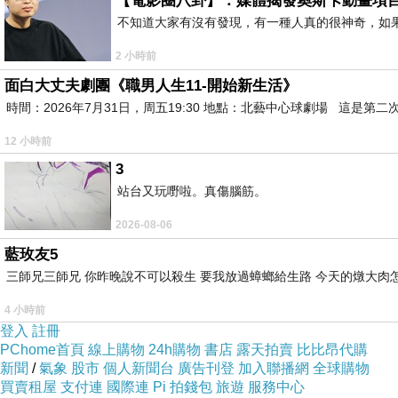
【電影圈八卦】：媒體揭發奧斯卡動畫項
不知道大家有沒有發現，有一種人真的很神奇，如
2 小時前
面白大丈夫劇團《職男人生11-開始新生活》
時間：2026年7月31日，周五19:30 地點：北藝中心球劇場 這
12 小時前
3
站台又玩嘢啦。真傷腦筋。
2026-08-06
藍玫友5
三師兄三師兄 你昨晚說不可以殺生 要我放過蟑螂給生路 今天的燉大肉
4 小時前
登入
註冊
PChome首頁
線上購物
24h購物
書店
露天拍賣
比比昂代購
新聞
/
氣象
股市
個人新聞台
廣告刊登
加入聯播網
全球購物
買賣租屋
支付連
國際連
Pi 拍錢包
旅遊
服務中心