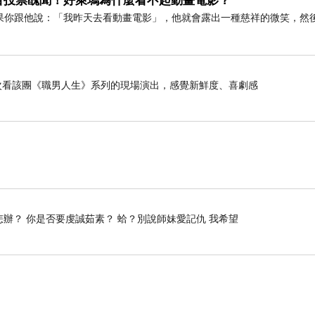
目投票醜聞！好萊塢為什麼看不起動畫電影？
果你跟他說：「我昨天去看動畫電影」，他就會露出一種慈祥的微笑，然
是第二次看該團《職男人生》系列的現場演出，感覺新鮮度、喜劇感
怎辦？ 你是否要虔誠茹素？ 蛤？別說師妹愛記仇 我希望