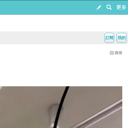
訂閱
我的
路痕