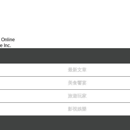
 Online
 Inc.
最新文章
美食饗宴
旅遊玩家
影視娛樂