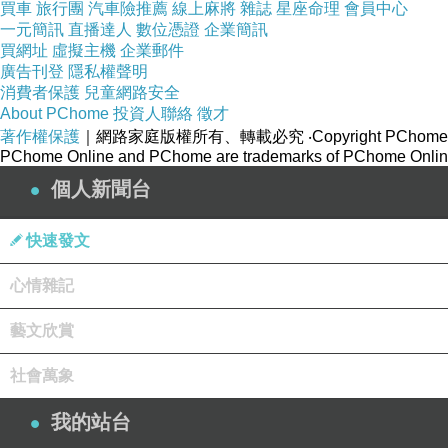
買車
旅行團
汽車險推薦
線上麻將
雜誌
星座命理
會員中心
一元簡訊
直播達人
數位憑證
企業簡訊
買網址
虛擬主機
企業郵件
廣告刊登
隱私權聲明
消費者保護
兒童網路安全
About PChome
投資人聯絡
徵才
著作權保護
｜網路家庭版權所有、轉載必究
‧Copyright PChome
PChome Online and PChome are trademarks of PChome Online
個人新聞台
快速發文
心情雜記
藝文欣賞
社會萬象
我的站台