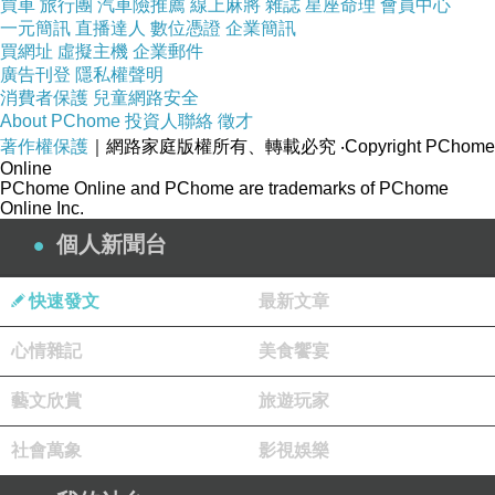
買車
旅行團
汽車險推薦
線上麻將
雜誌
星座命理
會員中心
然被溢美稱讚且邀約承擔總編，但實際上我實在不夠專
一元簡訊
直播達人
數位憑證
企業簡訊
業，也沒有滿腹經綸和那主編的才幹(自己肚子裡有多少墨
買網址
虛擬主機
企業郵件
廣告刊登
隱私權聲明
水自己很清楚)，既然無心也無力，所以還是當個「玩票的
消費者保護
兒童網路安全
詩邊緣人」比較合適。
About PChome
投資人聯絡
徵才
著作權保護
｜網路家庭版權所有、轉載必究
‧Copyright PChome
謝謝詩刊讓最後的拙作還能見天日，現在我可以安心沒遺
Online
憾地好好的淡出這塊詩園地了...
PChome Online and PChome are trademarks of PChome
Online Inc.
最近風聞公司有縮編的打算，如果成真可能有一票人會被
個人新聞台
走人。後勤單位當然也免不了要減少人力？我已經在做心
理準備了，像我這樣的開國元老士官長，應該極有可能也
快速發文
最新文章
是縮編時的黑名單上的一員？如果成真，大概退休的日子
心情雜記
美食饗宴
就來臨了？其實工作了四十年也可以擺爛了...應該開始做
一下規劃，不要因為沒工作無所是事而影響正常作息，一
藝文欣賞
旅遊玩家
切以養生為要，維持興趣、學習和創作...也許可以學吉
社會萬象
影視娛樂
他，彈電子琴，學學小提琴...當然，也可以畫畫，打打
球，跑跑步或去爬爬山。不管怎樣，維持健康是最前提，