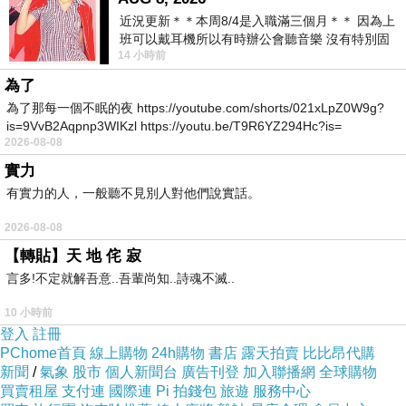
上班的路上，就在離家不到一公里的爬坡路燈上，遇到一
近況更新＊＊本周8/4是入職滿三個月＊＊ 因為上
班可以戴耳機所以有時辦公會聽音樂 沒有特別固
隻鷹。於是停下機車拿出手機在燈下拍牠，很難得這麼大
14 小時前
定哪天但就是一周某一天會固定聽'90
一隻鷹跟我只有不到十五公尺距離。牠是王者，似乎對下
為了
面來來往往的車輛和路人不以為意，就連我特意發出咕咕
為了那每一個不眠的夜 https://youtube.com/shorts/021xLpZ0W9g?
is=9VvB2Aqpnp3WIKzl https://youtu.be/T9R6YZ294Hc?is=
聲要引牠轉頭好拍那鷹勾嘴，牠也不太理。直到我在下面
2026-08-08
走來走去打擾了牠，才振翅俯飛走...
實力
昨天晚上無聊，於是上了某詩刊的臉書去看九月號出刊(15
有實力的人，一般聽不見別人對他們說實話。
日)的「預告目錄」，裡面居然有我上次投稿沒刊出來的一
2026-08-08
首詩和一篇談詩的文章？因為相隔已快半年了(三個月一
【轉貼】天 地 侘 寂
期)，我以為因為這兩篇寫得太爛了(自己這麼認為)，所以
言多!不定就解吾意..吾輩尚知..詩魂不滅..
被無視，已經石沉大海被刷掉...沒想到原來只是延了一期
10 小時前
刊出？
登入
註冊
PChome首頁
線上購物
24h購物
書店
露天拍賣
比比昂代購
不過想要淡出詩壇把那些發表的空間留給其他有興趣的投
新聞
/
氣象
股市
個人新聞台
廣告刊登
加入聯播網
全球購物
稿人的想法還是沒變，老實說一向只是半瓶子醋的我，雖
買賣租屋
支付連
國際連
Pi 拍錢包
旅遊
服務中心