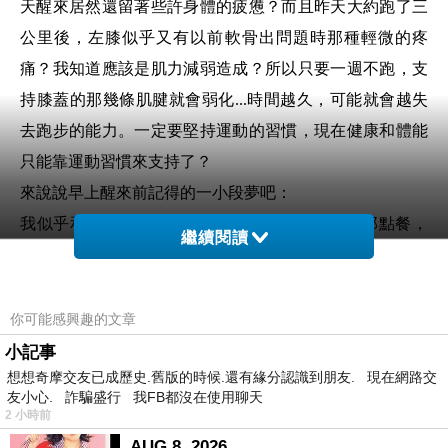
天醒來居然還留著些許身體的疲憊？而且昨天大約跑了三
公里後，左膝似乎又有以前軟骨出問題時那種輕微的疼
痛？我知道應該是肌力減弱造成？所以只要一週不跑，支
持膝蓋的那幾條肌腱就會弱化...時間越久，可能就會越失
去跑步的能力。一定要堅持運動的習慣，現在健康和體能
只能靠運動習慣來支持了？
來說說早上醒來前記得的一小段夢吧：
我似乎和一群跑友(同事)來到一個麵攤前，我在那點餐，
繼續閱讀
但是我卻像在那種大飯店點餐一樣，想出各種奇怪又文雅
的美食名稱？和老闆在那邊造成溝通的困難，耗了很多時
間，卻還沒辦法完成？結果轉頭一看，一同來的伙伴們不
你可能感興趣的文章
知何時都已經坐店裡吃起來了...。其中記得最清楚的是一
小記事
想想奇摩交友已成歷史.舊版的時候.還有緣分認識到朋友. 現在網路交
個姓蕭的廚師，不知是不是這兩天跟他接觸較多，因此，
友小心. 詐騙盛行 我FB都沒在使用聊天
他才入了我的夢。再者，昨天晚餐吃乾麵覺得很美味，應
2 小時前
該也跟這夢脫不了關係？
AUG 8, 2026