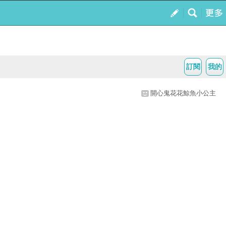
訂閱
我的
開心鬼花花鯨魚小公主