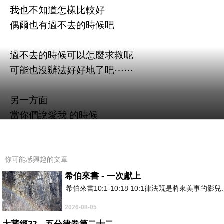
我也不知道怎樣比較好
偶爾也有過不去的時候吧
過不去的時候可以怎麼求救呢
可能也沒辦法好好地了吧⋯⋯
另一方面
當你們說愛我 的時候
那我好像就知道那是不愛了吧⋯⋯
那就讓時間推著推著推著
你可能感興趣的文章
有陸續的疼痛
希伯來書 - 一次獻上
希伯來書10:1-10:18 10:1律法既是將來美
就是活著的吧⋯⋯
2026-08-05
害怕被拋棄的人