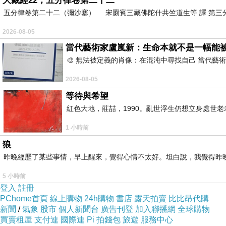
大藏經22，五分律卷第二十二
是因為已經被拋棄了啊
五分律卷第二十二（彌沙塞） 宋罽賓三藏佛陀什共竺道生等 譯 第
所以
2026-08-05
在你還沒離開前
當代藝術家盧嵐新：生命本就不是一幅能
我先離開你
🎨 無法被定義的肖像：在混沌中尋找自己 當代
這樣就不算數了吧！
2026-08-05
等待與希望
再見了
紅色大地，莊喆，1990。亂世浮生仍想立身處世
我自己
1 小時前
狼
昨晚經歷了某些事情，早上醒來，覺得心情不太好。坦白說，我覺得昨
5 小時前
登入
註冊
PChome首頁
線上購物
24h購物
書店
露天拍賣
比比昂代購
新聞
/
氣象
股市
個人新聞台
廣告刊登
加入聯播網
全球購物
買賣租屋
支付連
國際連
Pi 拍錢包
旅遊
服務中心