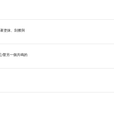
織著塗抹、刮擦與
心聲另一個共鳴的