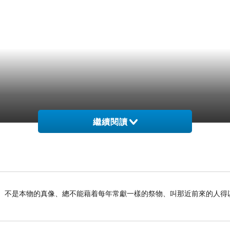
繼續閱讀
事的影兒、不是本物的真像、總不能藉着每年常獻一樣的祭物、叫那近前來的人得以