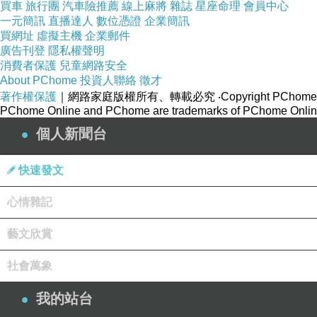
買車
旅行團
汽車險推薦
線上麻將
雜誌
星座命理
會員中心
一元簡訊
直播達人
數位憑證
企業簡訊
買網址
虛擬主機
企業郵件
廣告刊登
隱私權聲明
消費者保護
兒童網路安全
About PChome
投資人聯絡
徵才
著作權保護
｜網路家庭版權所有、轉載必究
‧Copyright PChome
PChome Online and PChome are trademarks of PChome Online
個人新聞台
快速發文
心情雜記
藝文欣賞
社會萬象
我的站台