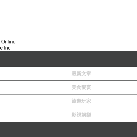
 Online
 Inc.
最新文章
美食饗宴
旅遊玩家
影視娛樂