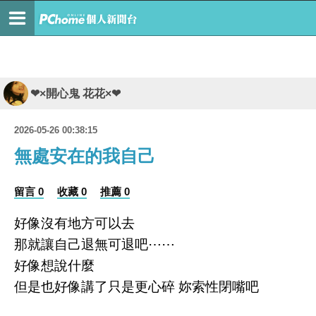
❤×開心鬼 花花×❤
2026-05-26 00:38:15
無處安在的我自己
留言 0
收藏 0
推薦 0
好像沒有地方可以去
那就讓自己退無可退吧⋯⋯
好像想說什麼
但是也好像講了只是更心碎 妳索性閉嘴吧