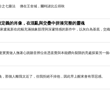
三分之七藥法 佛在王舍城，爾時諸比丘得秋
被定義的肖像，在混亂與交疊中拼湊完整的靈魂
藝術家盧嵐新在此幅充滿抽象肌理與深邃情感的新作中，以灰白為基底，交
老老實實做人撫著心跳聽音辨位依憑直覺與本能鑽向裂隙的亮處探索另一個
晚，那個人離我太近了，但我拒絕不掉他，因此早上醒來會有罪惡感。