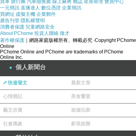
買車
旅行團
汽車險推薦
線上麻將
雜誌
星座命理
會員中心
一元簡訊
直播達人
數位憑證
企業簡訊
買網址
虛擬主機
企業郵件
廣告刊登
隱私權聲明
消費者保護
兒童網路安全
About PChome
投資人聯絡
徵才
著作權保護
｜網路家庭版權所有、轉載必究
‧Copyright PChome
Online
PChome Online and PChome are trademarks of PChome
Online Inc.
個人新聞台
快速發文
最新文章
心情雜記
美食饗宴
藝文欣賞
旅遊玩家
社會萬象
影視娛樂