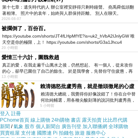
第十七章：遺失時代的人 辦公室裡安靜得只剩時鐘聲。 堯禹舜低頭翻
很壞耶 ><〞
著相簿。 照片中的袁年，始終與人群保持距離。 別人在聊天。
.
2026-08-07
.
被擱倒了，百份百。
https://youtube.com/shorts/JT4fLHpMfYE?is=uk2_hVbA2IJnlyGW 唯
.
天空是你的極限，上！ https://youtube.com/shorts/G3a1Jhcu4
.
20 小時前
...........................
~ 好吧 若只是顯擺...
愛情三十六計，圍魏救趙
真正的愛，在我走遍千山萬水之後，仍然想起。 有一個人，從未攻你
...........................
就... 我佛慈悲了^^
的心，卻早已圍住了自己的餘生。 於是我學會，先替你守住疲憊，再
13 小時前
賴清德怒批盧秀燕，就是徹頭徹尾的心虛
賴清德大總統，我覺得你好像說錯了！你在台中替
何欣純輔選，用各種尖酸刻薄的說詞批判盧秀燕，
心靈膚色
上一篇：
5 小時前
罵她施政滿意度輸給陳其邁，甚至還說盧
登入
註冊
孟克。圈粉Xp~
下一篇：
PChome首頁
線上購物
24h購物
書店
露天拍賣
比比昂代購
新聞
/
氣象
股市
個人新聞台
廣告刊登
加入聯播網
全球購物
買賣租屋
支付連
國際連
Pi 拍錢包
旅遊
服務中心