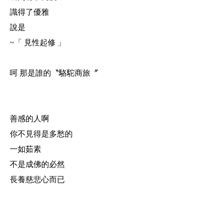
識得了優雅
說是
~「 見性起修 」
.
呵 那是誰的〝駱駝商旅〞
.
.
善感的人啊
你不見得是多愁的
一如茹素
不是成佛的必然
長養慈悲心而已
.
.