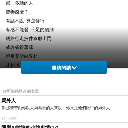
那...
多話的人
屬善感麼？
有話不說 算是修行
有感不能發 十足的酷刑
網路行走披件衣服出門
或許省得著涼
但畢竟雙向奔赴
才起得了溫度
繼續閱讀
.
.
你可能感興趣的文章
障蔽了靈魂
局外人
你 有罪
對那些苦勸你以大局為重的人來說，你只是他們眼中的局外人。
尤其在 為文發哏
害人動念之後
14 小時前
不給說話的
我與AI討論的小說劇情(17)