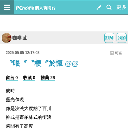
咖啡 荳
訂閱
我的
2025-05-05 12:17:03
蔚藍
〝哏〞〝梗〞於懷 @@
留言 0
收藏 0
推薦 26
彼時
靈光乍現
像是泱泱大度納了百川
抑或是齊柏林式的衝浪
瞬間有了高度