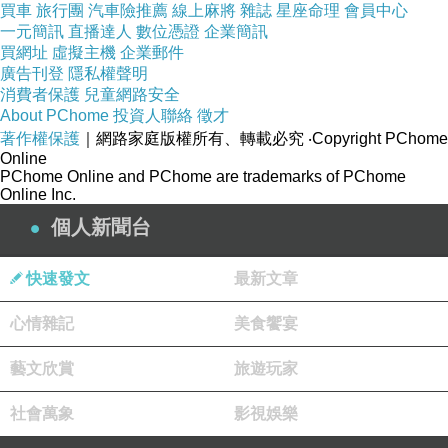
買車
旅行團
汽車險推薦
線上麻將
雜誌
星座命理
會員中心
歡你！”他沉默的時間比我想像得要短，螢幕裏馬上跳出來
一元簡訊
直播達人
數位憑證
企業簡訊
回複：“好開心啊！”原來他也早有感覺，我們開始相約見
買網址
虛擬主機
企業郵件
廣告刊登
隱私權聲明
面。
消費者保護
兒童網路安全
About PChome
投資人聯絡
徵才
那個夏天，時光就像輕快的小夜曲，歡暢而短暫，暮
著作權保護
｜網路家庭版權所有、轉載必究
‧Copyright PChome
Online
色中他騎車從一條長長的坡道上滑下來，在寢室樓下接
PChome Online and PChome are trademarks of PChome
Online Inc.
我，然後一起在校園裏散步。
個人新聞台
十一期間，他父親開車接我們回宜昌，四個多小時的
快速發文
最新文章
路程，我們一路歡笑一路歌，從他父親年輕時候唱過的
心情雜記
《大海航行靠舵手》唱起，一直唱到最新的流行歌曲。這
美食饗宴
以後，我和他父母相處得非常好。
藝文欣賞
旅遊玩家
社會萬象
影視娛樂