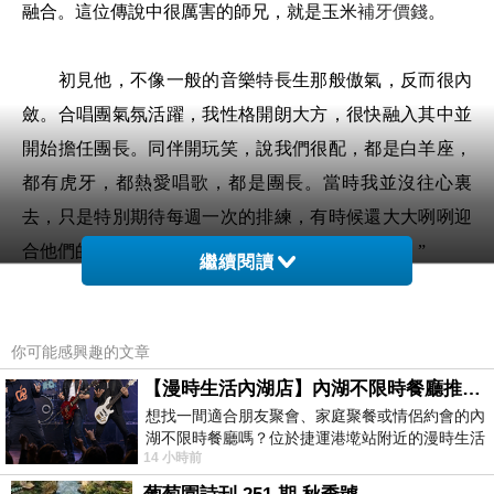
融合。這位傳說中很厲害的師兄，就是玉米
補牙價錢
。
初見他，不像一般的音樂特長生那般傲氣，反而很內
斂。合唱團氣氛活躍，我性格開朗大方，很快融入其中並
開始擔任團長。同伴開玩笑，說我們很配，都是白羊座，
都有虎牙，都熱愛唱歌，都是團長。當時我並沒往心裏
去，只是特別期待每週一次的排練，有時候還大大咧咧迎
合他們的玩笑，“又能看到玉米哥哥了，好開心哦！”
繼續閱讀
2004年5月22日，合唱團舉辦專場音樂會。我無意間聽
你可能感興趣的文章
到玉米和幾個老團員告別，說他面臨畢業，打算十一去上
海。當時我心頭一緊，第一個念頭就是，不行，我不想讓
【漫時生活內湖店】內湖不限時餐廳推薦｜捷運港墘站美食，聚餐、約會、家庭聚會首選，正餐甜點一次滿足
想找一間適合朋友聚會、家庭聚餐或情侶約會的內
他走，我不想以後見不到他。
湖不限時餐廳嗎？位於捷運港墘站附近的漫時生活
14 小時前
內湖店，從捷運站步行約4分鐘即可抵
現在想想，也驚訝於自己當時的堅定。當晚我就加了