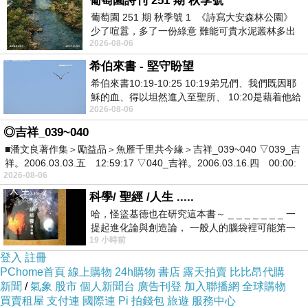
葡萄園詩刊 251 期 秋季號
葡萄園 251 期 秋季號 1 《詩寫大安森林公園》
他的QQ，先從合唱團聊起，音樂、學業、電影，就這樣聊
少了喧囂，多了一份綠意 難能可貴水泥叢林多出
開去。他其實挺能侃的，不僅和我很多見解相似，說話還
2026-08-06
一
特別幽默，我就這樣對著螢幕傻笑到半夜。之後的一個
希伯來書 - 堅守盼望
月，每天晚上我都等他上線，看他頭像是暗的，就急得在
希伯來書10:19-10:25 10:19弟兄們、我們既因耶
穌的血、得以坦然進入至聖所、 10:20是藉着他給
寢室團團轉
洗牙價錢
。
2026-08-06
我們開了一條又新又活的路從幔子經過
◎吉祥_039~040
他那時候在電腦城做兼職，我特意跑過去買U盤，老
■潘文良著作集＞勵益品＞魚雁千里共今緣＞吉祥_039~040 ▽039_吉
祥。2006.03.03.五 12:59:17 ▽040_吉祥。2006.03.16.四 00:00:
闆一看我就說，“我知道，你是百靈，玉米提過你，說你是
2026-08-06
名副其實的百靈鳥。”我心想有戲，開心壞了。
科學/ 聖經 /人生 .....
哈，怪盜基德也在研究這本書～ _ _ _ _ _ _ _ 一
提起進化論與創造論， 一般人的腦袋裡可能第一
6月28日，我們一起去車站送畢業老團員，他也提起自
19 小時前
時間就有「 進化論很科
己十一要走的事，讓我下定決心和他挑明。晚上回去，我
登入
註冊
PChome首頁
線上購物
24h購物
書店
露天拍賣
比比昂代購
在網上暗示他有話要說。他說能猜到一點，但不確定。就
新聞
/
氣象
股市
個人新聞台
廣告刊登
加入聯播網
全球購物
這樣捉了幾分鐘迷藏，我急了，直接敲過去4個字：“我喜
買賣租屋
支付連
國際連
Pi 拍錢包
旅遊
服務中心