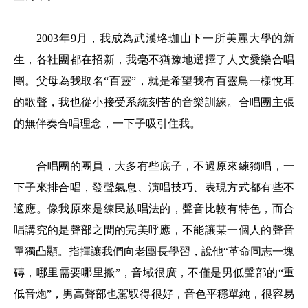
2003年9月，我成為武漢珞珈山下一所美麗大學的新
生，各社團都在招新，我毫不猶豫地選擇了人文愛樂合唱
團。父母為我取名“百靈”，就是希望我有百靈鳥一樣悅耳
的歌聲，我也從小接受系統刻苦的音樂訓練。合唱團主張
的無伴奏合唱理念，一下子吸引住我。
合唱團的團員，大多有些底子，不過原來練獨唱，一
下子來排合唱，發聲氣息、演唱技巧、表現方式都有些不
適應。像我原來是練民族唱法的，聲音比較有特色，而合
唱講究的是聲部之間的完美呼應，不能讓某一個人的聲音
單獨凸顯。指揮讓我們向老團長學習，說他“革命同志一塊
磚，哪里需要哪里搬”，音域很廣，不僅是男低聲部的“重
低音炮”，男高聲部也駕馭得很好，音色平穩單純，很容易