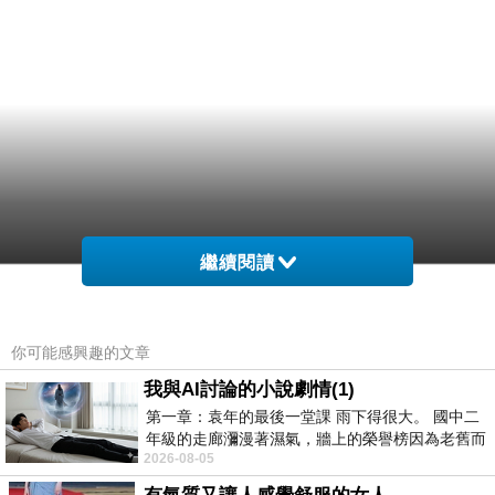
繼續閱讀
你可能感興趣的文章
我與AI討論的小說劇情(1)
第一章：袁年的最後一堂課 雨下得很大。 國中二
年級的走廊瀰漫著濕氣，牆上的榮譽榜因為老舊而
2026-08-05
微微捲起。 堯禹舜站在辦公室外，手