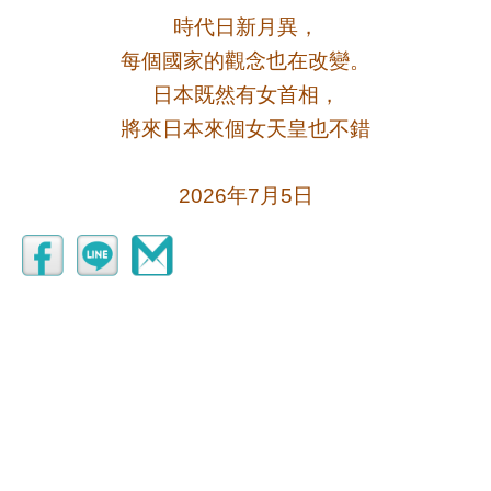
時代日新月異，
每個國家的觀念也在改變。
日本既然有女首相，
將來日本來個女天皇也不錯
年
月
日
2026
7
5