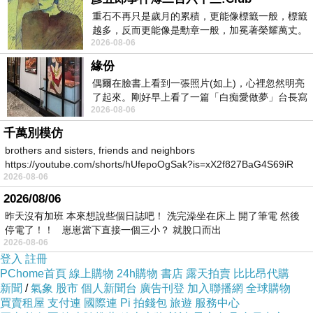
重石不再只是歲月的累積，更能像標籤一般，標籤
越多，反而更能像是勳章一般，加冕著榮耀萬丈。
2026-08-06
習慣一如縱容，成了再難輕輕放下的罪證
緣份
偶爾在臉書上看到一張照片(如上)，心裡忽然明亮
了起來。剛好早上看了一篇「白痴愛做夢」台長寫
2026-08-06
的貼文，在回顧年輕時瘋狂愛上
千萬別模仿
brothers and sisters, friends and neighbors
https://youtube.com/shorts/hUfepoOgSak?is=xX2f827BaG4S69iR
2026-08-06
https
2026/08/06
昨天沒有加班 本來想說些個日誌吧！ 洗完澡坐在床上 開了筆電 然後
停電了！！ 崽崽當下直接一個三小？ 就脫口而出
2026-08-06
登入
註冊
PChome首頁
線上購物
24h購物
書店
露天拍賣
比比昂代購
新聞
/
氣象
股市
個人新聞台
廣告刊登
加入聯播網
全球購物
買賣租屋
支付連
國際連
Pi 拍錢包
旅遊
服務中心