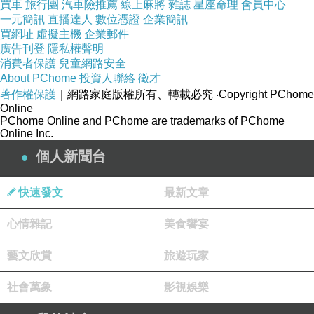
買車
旅行團
汽車險推薦
線上麻將
雜誌
星座命理
會員中心
一元簡訊
直播達人
數位憑證
企業簡訊
買網址
虛擬主機
企業郵件
廣告刊登
隱私權聲明
消費者保護
兒童網路安全
About PChome
投資人聯絡
徵才
著作權保護
｜網路家庭版權所有、轉載必究
‧Copyright PChome
Online
PChome Online and PChome are trademarks of PChome
Online Inc.
個人新聞台
快速發文
最新文章
心情雜記
美食饗宴
藝文欣賞
旅遊玩家
社會萬象
影視娛樂