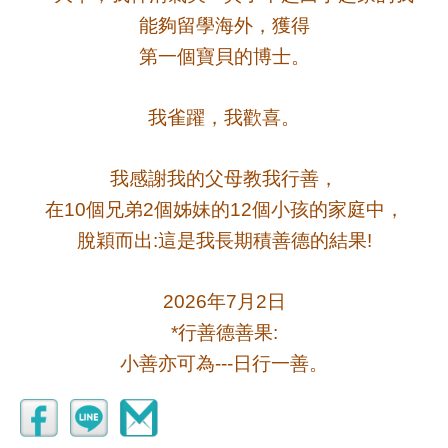
能夠留學海外，獲得
第一個寶貝的博士。
我雀躍，我歡喜。
我感謝我的父母教我行善，
在
個兄弟
個姊妹的
個小孩的家庭中，
10
2
12
脫穎而出
這是我長期積善德的結果
:
!
年
月
日
2026
7
2
行善德善果
*
:
小善亦可為
日行一善。
---