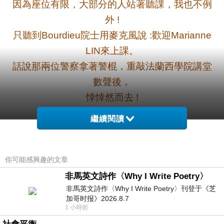
因為座位有限，大部分的人站著聽課，我也不例
外
!
只聽到
院士用麥克風說
歡迎
Bourdieu
:
Marianne
來上課。
LIN
話說那兩位警察拿著警棍，重敲法蘭西學院講堂
數聲後，
悻悻然而去
!
繼續閱讀
後來課後
鮑狄爾院士從側門出來
Pierre Bourdieu
遇到我，
對我說
希望您一切平安順利
:
!
你可能感興趣的文章
我送老師到右角處的公車站坐車。
非馬英文詩作〈Why I Write Poetry〉
於是我搭
地鐵到十三區中國城超市把三十
metro
非馬英文詩作〈Why I Write Poetry〉刊登于《芝
加哥时报》2026.8.7
幾包的甘草全部買下。
1 小時前
連喝幾個禮拜
......