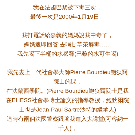
我在法國巴黎被下毒三次，
最後一次是
年
月
日。
2000
1
19
我打電話給嘉義的媽媽說我中毒了，
媽媽速即回答
去喝甘草茶解毒
:
……
我先喝下半桶的水稀釋
巴黎的水可生喝
(
)
我先去上一代社會學大師
鮑狄爾
Pierre Bourdieu
院士的課，
在法蘭西學院。
鮑狄爾院士是我
(Pierre Bourdieu
在
社會學博士論文的指導教授，鮑狄爾院
EHESS
士也是
沙特的繼承人
Jean-Paul Sartre
)
這時有兩個法國警察跟著我進入大講堂
可容納一
(
千人
，
)