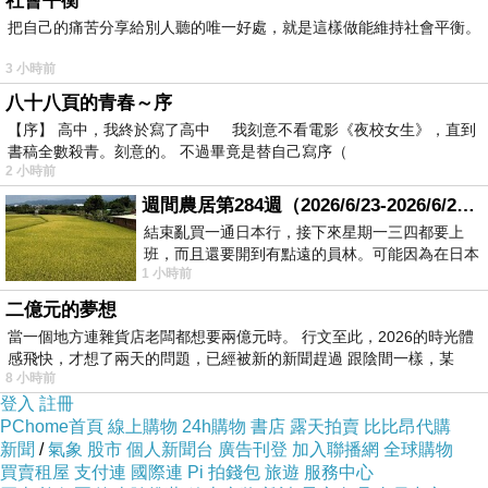
社會平衡
把自己的痛苦分享給別人聽的唯一好處，就是這樣做能維持社會平衡。
爸爸看著媽媽全身白衣
祭拜天地四方
發咒誓
:
3 小時前
要用她的命，來換麗容的命。
八十八頁的青春～序
【序】 高中，我終於寫了高中 我刻意不看電影《夜校女生》，直到
書稿全數殺青。刻意的。 不過畢竟是替自己寫序（
我
年
月
日重踩桃園國際機場，
2000
4
2
2 小時前
我竟然有命活著回到臺灣
!
週間農居第284週（2026/6/23-2026/6/24) 夏至 金黃稻浪洋溢豐收喜悅
媽媽在
年
月
日永遠走了
2001
3
14
......
結束亂買一通日本行，接下來星期一三四都要上
班，而且還要開到有點遠的員林。可能因為在日本
1 小時前
花不少錢，星期一出門上班時，心裡沒有一
年
月
日
2026
6
3
二億元的夢想
月
日因此被定為白色情人節
*3
14
當一個地方連雜貨店老闆都想要兩億元時。 行文至此，2026的時光體
感飛快，才想了兩天的問題，已經被新的新聞趕過 跟陰間一樣，某
8 小時前
登入
註冊
PChome首頁
線上購物
24h購物
書店
露天拍賣
比比昂代購
新聞
/
氣象
股市
個人新聞台
廣告刊登
加入聯播網
全球購物
買賣租屋
支付連
國際連
Pi 拍錢包
旅遊
服務中心