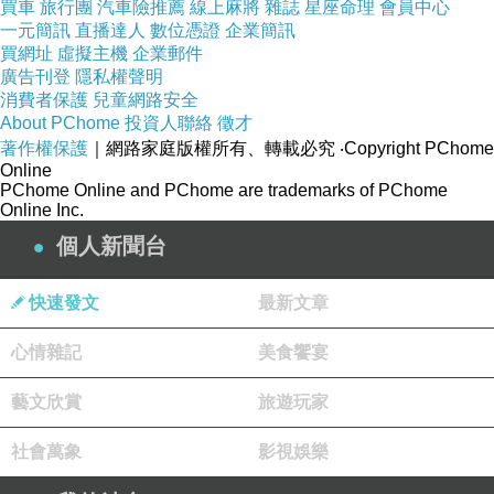
買車
旅行團
汽車險推薦
線上麻將
雜誌
星座命理
會員中心
一元簡訊
直播達人
數位憑證
企業簡訊
買網址
虛擬主機
企業郵件
廣告刊登
隱私權聲明
消費者保護
兒童網路安全
About PChome
投資人聯絡
徵才
著作權保護
｜網路家庭版權所有、轉載必究
‧Copyright PChome
Online
PChome Online and PChome are trademarks of PChome
Online Inc.
個人新聞台
快速發文
最新文章
心情雜記
美食饗宴
藝文欣賞
旅遊玩家
社會萬象
影視娛樂