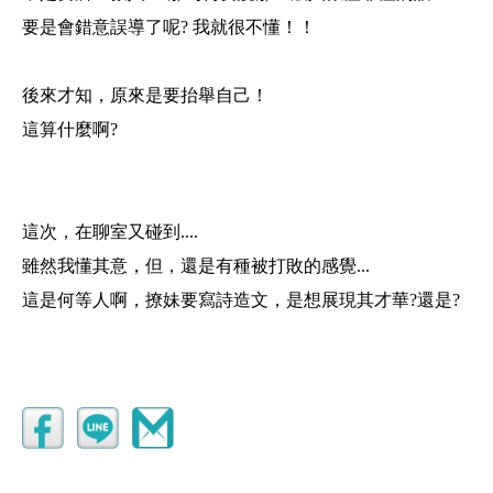
要是會錯意誤導了呢? 我就很不懂！！
後來才知，原來是要抬舉自己！
這算什麼啊?
這次，在聊室又碰到....
雖然我懂其意，但，還是有種被打敗的感覺...
這是何等人啊，撩妹要寫詩造文，是想展現其才華?還是?