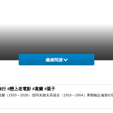
繼續閱讀
行 #戀上老電影 #葛蘭 #粟子
葛蘭（1933～2026）偕同未婚夫高福全（1916～2004）乘郵輪赴倫敦6月