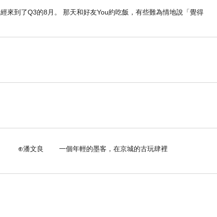
經來到了Q3的8月。 那天和好友You約吃飯，有些難為情地說「覺得
個年輕的墨客，在京城的古玩肆裡