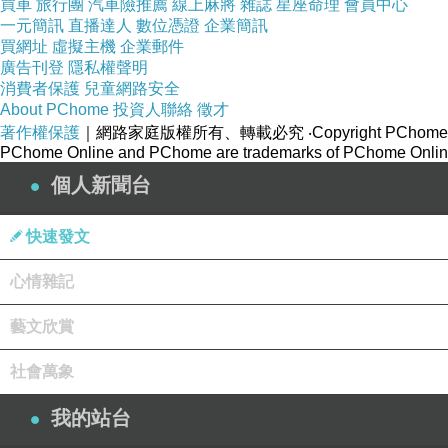
買車
旅行團
汽車險推薦
線上麻將
雜誌
星座命理
會員中心
一元簡訊
直播達人
數位憑證
企業簡訊
買網址
虛擬主機
企業郵件
廣告刊登
隱私權聲明
消費者保護
兒童網路安全
About PChome
投資人聯絡
徵才
著作權保護
｜網路家庭版權所有、轉載必究
‧Copyright PChome
PChome Online and PChome are trademarks of PChome Online
個人新聞台
快速發文
心情雜記
藝文欣賞
社會萬象
我的站台