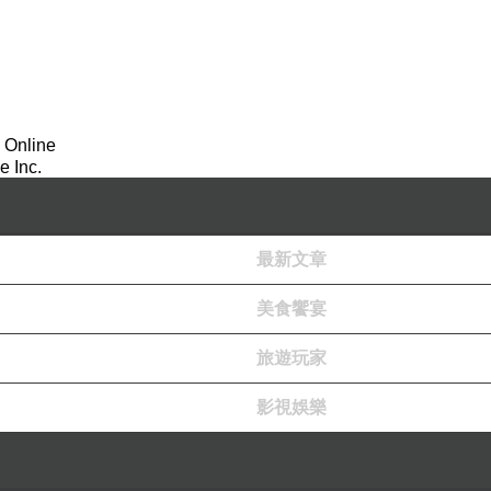
 Online
 Inc.
最新文章
美食饗宴
旅遊玩家
影視娛樂