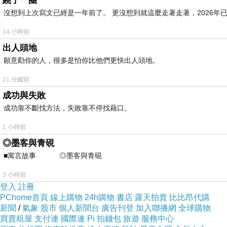
繞了一圈
沒想到上次寫文已經是一年前了。 更沒想到就這麼走著走著，2026年已
14 小時前
出人頭地
願意勸你的人，很多是怕你比他們更快出人頭地。
21 分鐘前
成功與失敗
成功靠不斷找方法，失敗靠不停找藉口。
1 小時前
◎墨客與青硯
■寓言故事 ◎墨客與青硯 ⊕潘文良 一
3 小時前
登入
註冊
PChome首頁
線上購物
24h購物
書店
露天拍賣
比比昂代購
新聞
/
氣象
股市
個人新聞台
廣告刊登
加入聯播網
全球購物
買賣租屋
支付連
國際連
Pi 拍錢包
旅遊
服務中心