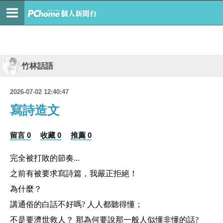
竹林話語
2026-07-02 12:40:47
寫詩造文
留言 0
收藏 0
推薦 0
完全被打敗的節奏...
之前有被要求寫詩篇，我嚴正拒絕！
為什麼？
講通俗的白話不好嗎? 人人都聽得懂；
不是要濟世救人？ 那為何要說那一般人似懂非懂的話?