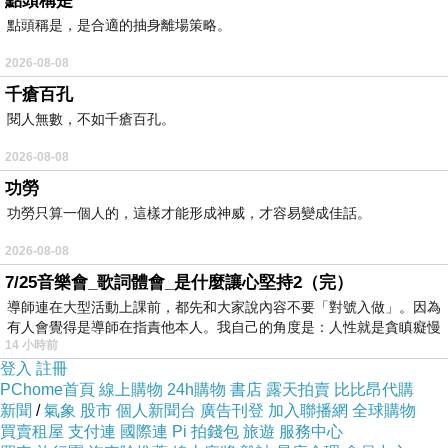
點頭稱是
很清楚。
點頭稱是，是合適的抽身離場策略。
2026-08-08
千瘡百孔
閱人無數，不如千瘡百孔。
2026-08-08
功勞
功勞只算一個人的，這樣才能形成神威，才容易變成佳話。
2026-08-08
7/25音樂會_歌詞體會_是什麼讓心堅持2（完）
導師連在大型活動上課前，都先和大家說內容不要「對號入做」。因為
有人會覺得是導師在指責他本人。我自己的角度是：人性就是貪瞋癡慢
14 小時前
登入
註冊
PChome首頁
線上購物
24h購物
書店
露天拍賣
比比昂代購
新聞
/
氣象
股市
個人新聞台
廣告刊登
加入聯播網
全球購物
買賣租屋
支付連
國際連
Pi 拍錢包
旅遊
服務中心