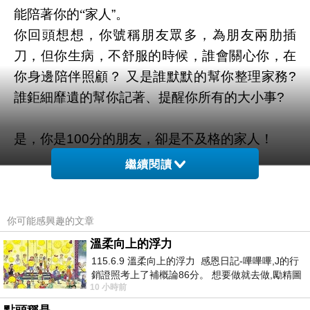
能陪著你的“家人
”
。
你回頭想想，你號稱朋友眾多，為朋友兩肋插
刀，但你生病，不舒服的時候，誰會關心你，在
你身邊陪伴照顧？
又是誰默默的幫你整理家務
?
誰鉅細靡遺的幫你記著、提醒你所有的大小事
?
是，你是
100
分的朋友，卻是不及格的家人！
繼續閱讀
我懂你，也知道其實你心裡有很多不敢對外人說
的話，就算你每天去誰誰誰家裡坐，你也不會也
不敢說。
你可能感興趣的文章
好吧，就當朋友吧，你想說什麼而又不敢對別人
溫柔向上的浮力
115.6.9 溫柔向上的浮力 感恩日記-嗶嗶嗶,J的行
說的，可以說給我聽。
銷證照考上了補概論86分。 想要做就去做,勵精圖
10 小時前
治大成功,也是表法,堅持和努力
至於我，我很好，不用擔心。我對生活的自律你