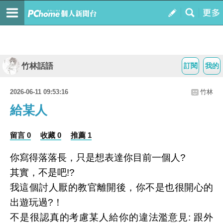
竹林話語
訂閱
我的
2026-06-11 09:53:16
竹林
給某人
留言 0
收藏 0
推薦 1
你寫得落落長，只是想表達你目前一個人
?
其實，不是吧
!?
我這個討人厭的教官離開後，你不是也很開心的
出遊玩過
?
！
不是很認真的考慮某人給你的違法濫意見
:
跟外