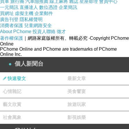
買車
旅行團
汽車險推薦
線上麻將
雜誌
星座命理
會員中心
一元簡訊
直播達人
數位憑證
企業簡訊
買網址
虛擬主機
企業郵件
廣告刊登
隱私權聲明
消費者保護
兒童網路安全
About PChome
投資人聯絡
徵才
著作權保護
｜網路家庭版權所有、轉載必究
‧Copyright PChome
Online
PChome Online and PChome are trademarks of PChome
Online Inc.
個人新聞台
快速發文
最新文章
心情雜記
美食饗宴
藝文欣賞
旅遊玩家
社會萬象
影視娛樂