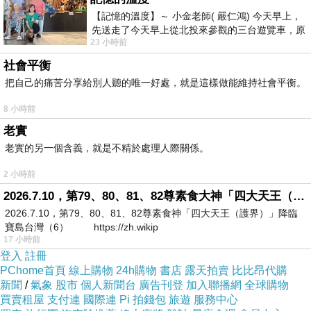
【記憶的溫度】～ 小金老師( 嚴仁鴻) 今天早上，
先送走了今天早上從北投來參觀的三台遊覽車，原
23 小時前
以為展場已經差不多要安靜下來，卻發
社會平衡
把自己的痛苦分享給別人聽的唯一好處，就是這樣做能維持社會平衡。
8 小時前
老實
老實的另一個含義，就是不精於處理人際關係。
2 小時前
2026.7.10，第79、80、81、82尊素食大神「四大天王（護界）」降臨寶島台灣（6）
2026.7.10，第79、80、81、82尊素食神「四大天王（護界）」降臨
寶島台灣（6） https://zh.wikip
17 小時前
登入
註冊
PChome首頁
線上購物
24h購物
書店
露天拍賣
比比昂代購
新聞
/
氣象
股市
個人新聞台
廣告刊登
加入聯播網
全球購物
買賣租屋
支付連
國際連
Pi 拍錢包
旅遊
服務中心