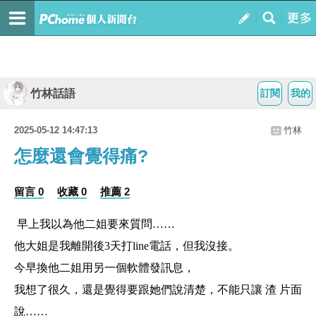
竹林話語
訂閱
我的
2025-05-12 14:47:13
竹林
怎麼還會覺得痛?
留言 0
收藏 0
推薦 2
早上我以為他二姐要來質問……
他大姐是我離開後3天打line電話，但我沒接。
今早換他二姐用另一個軟體發訊息，
我想了很久，還是覺得要跟她們說清楚，不能只讓 渣 片面
說……