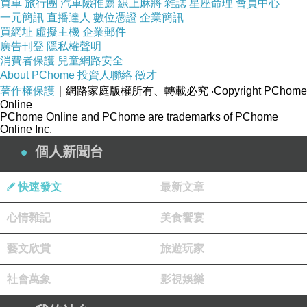
買車
旅行團
汽車險推薦
線上麻將
雜誌
星座命理
會員中心
一元簡訊
直播達人
數位憑證
企業簡訊
買網址
虛擬主機
企業郵件
廣告刊登
隱私權聲明
消費者保護
兒童網路安全
About PChome
投資人聯絡
徵才
著作權保護
｜網路家庭版權所有、轉載必究
‧Copyright PChome
Online
PChome Online and PChome are trademarks of PChome
Online Inc.
個人新聞台
快速發文
最新文章
心情雜記
美食饗宴
藝文欣賞
旅遊玩家
社會萬象
影視娛樂