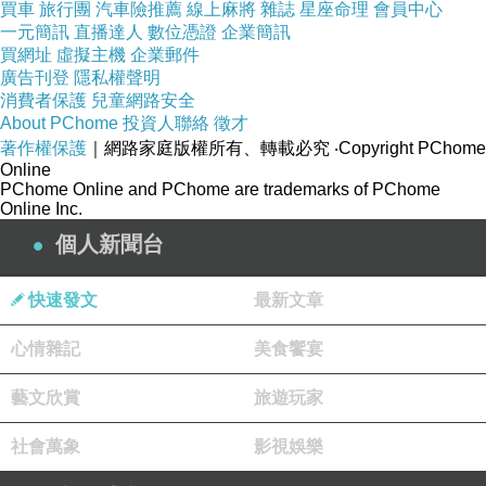
買車
旅行團
汽車險推薦
線上麻將
雜誌
星座命理
會員中心
一元簡訊
直播達人
數位憑證
企業簡訊
買網址
虛擬主機
企業郵件
廣告刊登
隱私權聲明
消費者保護
兒童網路安全
About PChome
投資人聯絡
徵才
著作權保護
｜網路家庭版權所有、轉載必究
‧Copyright PChome
Online
PChome Online and PChome are trademarks of PChome
Online Inc.
個人新聞台
快速發文
最新文章
心情雜記
美食饗宴
藝文欣賞
旅遊玩家
社會萬象
影視娛樂