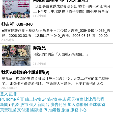
典藏封面聊兩句-【天外金球】
這部是白素以未婚妻身分出場唯一的一次 架構分
上下半場，中場則在《原子空間》開小差 故事背
11 小時前
景影射西藏境外流亡 地下組織
◎吉祥_039~040
■潘文良著作集＞勵益品＞魚雁千里共今緣＞吉祥_039~040 ▽039_吉
祥。2006.03.03.五 12:59:17 ▽040_吉祥。2006.03.16.四 00:00:
23 小時前
摩斯兄
預祝你們的店「人面桃花相映紅。」
21 小時前
我與AI討論的小說劇情(9)
第九章：後街的俠 自從抽出【炎王邪殺】後，天堂工作室的氣氛就變
了。 那張卡不像普通卡牌。 它會讓人不舒服。 只要盯著卡面太久
2026-08-05
登入
註冊
PChome首頁
線上購物
24h購物
書店
露天拍賣
比比昂代購
新聞
/
氣象
股市
個人新聞台
廣告刊登
加入聯播網
全球購物
買賣租屋
支付連
國際連
Pi 拍錢包
旅遊
服務中心