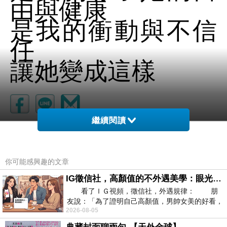
由與健康
是我的衝動與不信
任
讓她變成這樣
繼續閱讀
你可能感興趣的文章
IG徵信社，高顏值的不外遇美學：眼光太高也是一種防禦，為了證明我長得好看，我決定一輩子不外遇！
看了ＩＧ視頻，徵信社，外遇規律： 朋
友說：「為了證明自己高顏值，男帥女美的好看，
2026-08-05
且眼光高，我決定一輩子不外遇。」