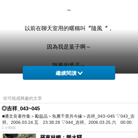
～
以前在聊天室用的暱稱叫〞隨風〞，
因為我是葉子啊～
隨風的葉子～
繼續閱讀
所以就拿〞隨風〞來用了，
你可能感興趣的文章
聊天室早就不在了…
◎吉祥_043~045
■潘文良著作集＞勵益品＞魚雁千里共今緣＞吉祥_043~045 ▽043_吉
〞隨風〞也就被塵封許久了。
祥。2006.03.24.五 23:38:28 ▽044_吉祥。2006.03.25.六 00:00:
3 小時前
羅東林鐵：樂水驛