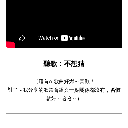
聽歌：不想猜
（這首AI歌曲好燃～喜歡！
對了～我分享的歌常會跟文一點關係都沒有，
習慣
就好～哈哈～）