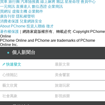
買車
旅行團
汽車險推薦
線上麻將
雜誌
星座命理
會員中心
一元簡訊
直播達人
數位憑證
企業簡訊
聊天過程總會由他描述一些很有趣、有畫面的情
買網址
虛擬主機
企業郵件
節，
廣告刊登
隱私權聲明
消費者保護
兒童網路安全
About PChome
投資人聯絡
徵才
然後我就會請他生出來～哈哈哈…
著作權保護
｜網路家庭版權所有、轉載必究
‧Copyright PChome
Online
PChome Online and PChome are trademarks of PChome
Online Inc.
個人新聞台
以下，有趣的片段互動記錄…
快速發文
最新文章
心情雜記
美食饗宴
↓↓↓
（有次…隨風突然這麼說……
）
藝文欣賞
旅遊玩家
社會萬象
影視娛樂