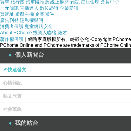
買車
旅行團
汽車險推薦
線上麻將
雜誌
星座命理
會員中心
一元簡訊
直播達人
數位憑證
企業簡訊
買網址
虛擬主機
企業郵件
廣告刊登
隱私權聲明
消費者保護
兒童網路安全
About PChome
投資人聯絡
徵才
著作權保護
｜網路家庭版權所有、轉載必究
‧Copyright PChome
PChome Online and PChome are trademarks of PChome Online
個人新聞台
快速發文
心情雜記
藝文欣賞
社會萬象
我的站台