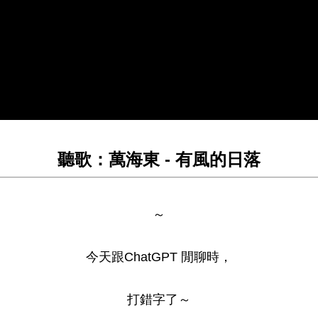
聽歌：萬海東 - 有風的日落
～
今天跟ChatGPT 閒聊時，
打錯字了～