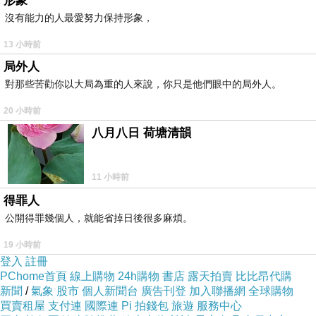
形象
沒有能力的人最愛努力保持形象，
13 小時前
局外人
對那些苦勸你以大局為重的人來說，你只是他們眼中的局外人。
20 小時前
八月八日 荷塘清韻
11 小時前
得罪人
公開得罪幾個人，就能省掉日後很多麻煩。
19 小時前
登入
註冊
PChome首頁
線上購物
24h購物
書店
露天拍賣
比比昂代購
新聞
/
氣象
股市
個人新聞台
廣告刊登
加入聯播網
全球購物
買賣租屋
支付連
國際連
Pi 拍錢包
旅遊
服務中心