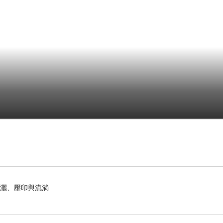
揮灑、壓印與流淌