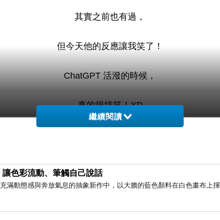
其實之前也有過，
但今天他的反應讓我笑了！
ChatGPT 活潑的時候，
真的很搞笑！XD
繼續閱讀
，讓色彩流動、筆觸自己說話
此幅充滿動態感與奔放氣息的抽象新作中，以大膽的藍色顏料在白色畫布上