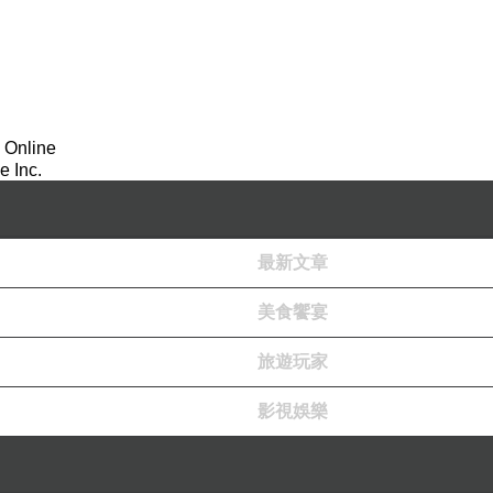
 Online
 Inc.
最新文章
美食饗宴
旅遊玩家
影視娛樂