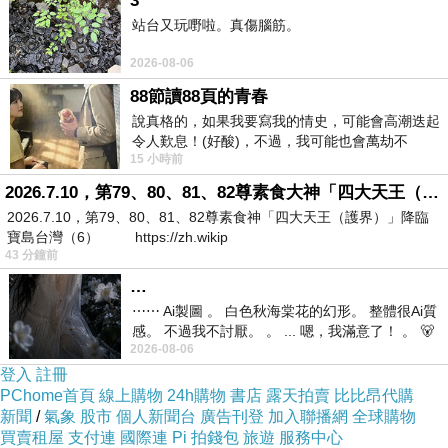
3
聽歌：【鏡の速度】
上一篇：
站台又玩嘢啦。真傷腦筋。
2026-08-06
88節讀88頁的青春
說真格的，如果我要寫我的情史，可能會高潮迭起
令人歎息！(好酸)，不過，我可能也會萬劫不
15 小時前
復...，每天跪鍵盤還是被判了花心的罪
2026.7.10，第79、80、81、82尊素食大神「四大天王（護界）」降臨寶島台灣（6）
2026.7.10，第79、80、81、82尊素食神「四大天王（護界）」降臨
寶島台灣（6） https://zh.wikip
43 分鐘前
…
⋯⋯ Ai製圖 。 白色秋海棠花的幻形。 整體很Ai質
感。 不過我不討厭。 。 ... 嗯，我滿意了！ 。 🐻
2026-08-06
昨中
登入
註冊
PChome首頁
線上購物
24h購物
書店
露天拍賣
比比昂代購
新聞
/
氣象
股市
個人新聞台
廣告刊登
加入聯播網
全球購物
買賣租屋
支付連
國際連
Pi 拍錢包
旅遊
服務中心