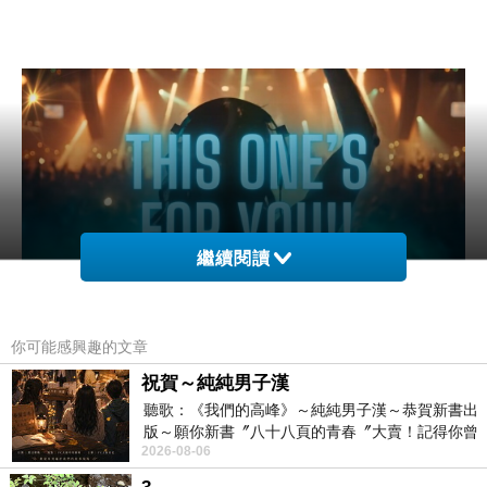
繼續閱讀
你可能感興趣的文章
祝賀～純純男子漢
聽歌：《我們的高峰》～純純男子漢～恭賀新書出
版～願你新書〞八十八頁的青春〞大賣！記得你曾
2026-08-06
經在我的版留言…「好讚的圖^^感覺大家