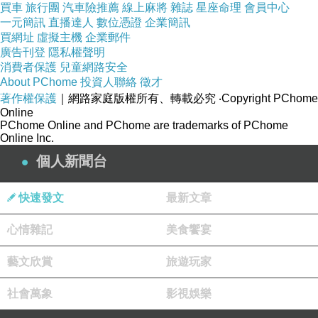
買車
旅行團
汽車險推薦
線上麻將
雜誌
星座命理
會員中心
一元簡訊
直播達人
數位憑證
企業簡訊
買網址
虛擬主機
企業郵件
廣告刊登
隱私權聲明
消費者保護
兒童網路安全
About PChome
投資人聯絡
徵才
著作權保護
｜網路家庭版權所有、轉載必究
‧Copyright PChome
Online
PChome Online and PChome are trademarks of PChome
Online Inc.
個人新聞台
快速發文
最新文章
心情雜記
美食饗宴
藝文欣賞
旅遊玩家
社會萬象
影視娛樂