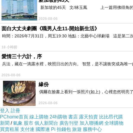
新加坡的45天
去安放那段過去～
新加坡的45天 文/林玉鳳 上一篇用佛得角的
不過…
2026-08-06
我還是沒辦法給他當初我自己的那支自動鉛筆，
面白大丈夫劇團《職男人生11-開始新生活》
時間：2026年7月31日，周五19:30 地點：北藝中心球劇場 這
但我買一支新的、我喜歡的自動鉛筆跟他交換，
然後對即將轉學的他，獻上誠摯的祝福～
18 小時前
愛情三十六計，序
※
那篇文一開頭第一句就有錯，發現沒人糾正我耶
兵法，藏在一滴露水裡，映照日出的方向。 智慧，是不讓衝突成為唯一
2026-08-06
※
那篇文的歌名前面忘記+〞聽歌：〞，
緣份
還有那首歌跟內容沒關係，忘記備註。
偶爾在臉書上看到一張照片(如上)，心裡忽然明亮
輸入文字時，我沒聽那首歌，
2026-08-06
只確定自己是放了首輕快的歌，最後PO出後，
登入
註冊
PChome首頁
線上購物
24h購物
書店
露天拍賣
比比昂代購
發現邊聽歌邊看內容，好像會誤導情境…
新聞
/
氣象
股市
個人新聞台
廣告刊登
加入聯播網
全球購物
買賣租屋
支付連
國際連
Pi 拍錢包
旅遊
服務中心