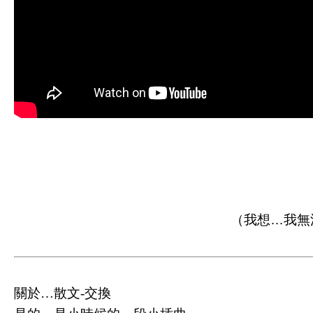
（我想…我無
關於…散文-交換