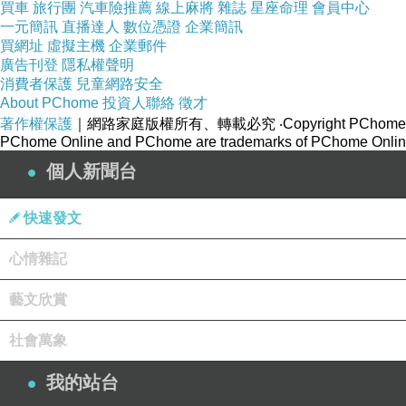
※
買車
旅行團
汽車險推薦
線上麻將
雜誌
星座命理
會員中心
以上兩點，發現了，我都沒去改，
一元簡訊
直播達人
數位憑證
企業簡訊
因為…改了格式會跑掉…格式還改不回來！
買網址
虛擬主機
企業郵件
（〞各種自由〞那篇就是醬！更正錯誤，然後格式
廣告刊登
隱私權聲明
消費者保護
兒童網路安全
可能要從語法去改，但…我懶…哈～
About PChome
投資人聯絡
徵才
著作權保護
｜網路家庭版權所有、轉載必究
‧Copyright PChome
PChome Online and PChome are trademarks of PChome Online
個人新聞台
題外話…
快速發文
那個…發現近日推薦數在增加啊…
心情雜記
因為參加文字趴的關係？
藝文欣賞
有點慌…呵…
社會萬象
啊…字數好多…反覆檢查時好辛苦…
我的站台