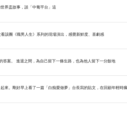
世界盃故事，談「中葡平台」這
是第二次看該團《職男人生》系列的現場演出，感覺新鮮度、喜劇感
～哈哈～
的答案。 進退之間，為自己留下一條生路，也為他人留下一分餘地
了起來。剛好早上看了一篇「白痴愛做夢」台長寫的貼文，在回顧年輕時