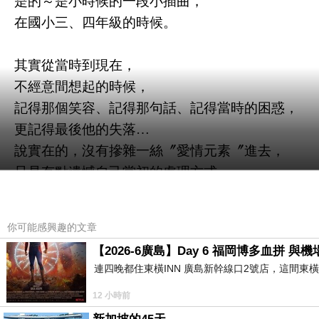
是的～是小時候的一段小插曲，
在國小三、四年級的時候。
其實從當時到現在，
不經意間想起的時候，
記得那個笑容、記得那句話、記得當時的困惑，
更記得最後他的失落…
說實在的，沒有摻雜一絲〞愛情元素〞進去，
只是有點遺憾自己當初的處理方式，
但畢竟當時的自己年紀太小…思慮不周…
你可能感興趣的文章
既然會一直記得，既然當時的處理不完美，
【2026-6廣島】Day 6 福岡博多血拼 
那就用一篇文、一個儀式，
連四晚都住東橫INN 廣島新幹線口2號店，這間東
將現在的我帶入當時的時空、情境，
12 小時前
將我想說、想做的執行一遍，