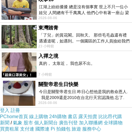
江湖上紛紛擾擾 總是沒有個事實 世上不只一位小
這兩首歌…
娃兒 人間總有千千萬萬人 他們心中有著一座山 梁
2026-08-06
山佛山泰華衡恆嵩 一山之高
很有復古的味道，
東灣踏青
「了兒」的賞花閣。回秋天。 那些毛毛蟲還有禮
遇通道呢，如遇到。一個園區的工作人員撿給我們
有聽過林志穎那個年代歌曲的，
23 小時前
細賞。
入禪之境
應該能理解～
真的， 太靠近， 我也尿不出。
7 小時前
聽到這兩首歌的旋律風格時，
關聖帝君生日快樂
今日是關聖帝君生日.昨日心想他是我的救命恩人.
總覺得很有熟悉感，
我是2009還是2010在台北行天宮認識他.忘了.
2026-08-06
一個奇摩交友的網友學
登入
註冊
明明是很新的歌…
PChome首頁
線上購物
24h購物
書店
露天拍賣
比比昂代購
新聞
/
氣象
股市
個人新聞台
廣告刊登
加入聯播網
全球購物
買賣租屋
支付連
國際連
Pi 拍錢包
旅遊
服務中心