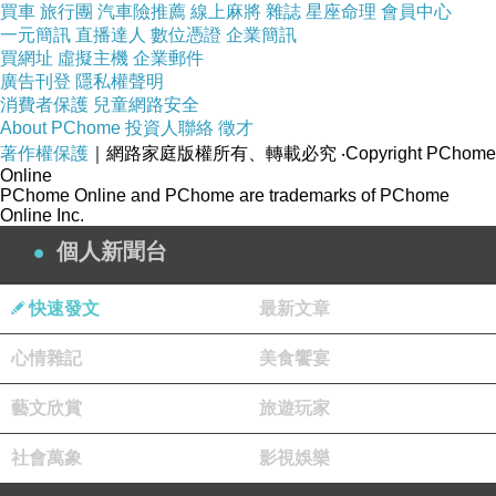
卻把思緒和感覺帶到那些歌流行時的年代，
買車
旅行團
汽車險推薦
線上麻將
雜誌
星座命理
會員中心
一元簡訊
直播達人
數位憑證
企業簡訊
買網址
虛擬主機
企業郵件
新舊融合～
廣告刊登
隱私權聲明
消費者保護
兒童網路安全
About PChome
投資人聯絡
徵才
滿好的～
著作權保護
｜網路家庭版權所有、轉載必究
‧Copyright PChome
Online
PChome Online and PChome are trademarks of PChome
喜歡～^^
Online Inc.
個人新聞台
快速發文
最新文章
心情雜記
美食饗宴
藝文欣賞
旅遊玩家
社會萬象
影視娛樂