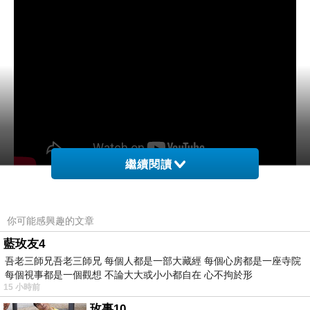
繼續閱讀
蕭全 -
微笑不代表我快樂
(Disco Mix)
你可能感興趣的文章
藍玫友4
吾老三師兄吾老三師兄 每個人都是一部大藏經 每個心房都是一座寺院
每個視事都是一個觀想 不論大大或小小都自在 心不拘於形
～
15 小時前
玫事10