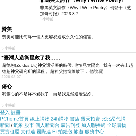
用到，譬如：出國旅遊買飛機票，旅行社就會跟
非馬英文詩作〈Why I Write Poetry〉
非馬英文詩作〈Why I Write Poetry〉刊登于《芝
我們要雙證件影本，通常我們都會用手機拍照下
加哥时报》2026.8.7
來再傳送給對方…；在拍照傳送的同時
Google
相
3 小時前
簿也會自動上傳雲端儲存，有心人只要破解
贊美
Google
帳號密碼，就可以輕易取得我們雙證件的
贊美可能比侮辱一個人更容易造成永久性的傷害。
照片資料…；心裡愈想愈不對勁。立即著衣出門
5 小時前
前往”○○戶政事務所”求證…結果跟我預判的狀況
*臺灣人造衛星救了我……
一樣，他們有公務電話，不會自己的手機
趙德恕(Zoldos Ur.)神父還活著的時候: 他怕見太陽光 我有一次去上趙
德恕神父研究所的課程， 趙神父把窗簾放下， 他說:陽
做”
Double Cheak
”離開時同樣也是留下一句
2026-08-07
話”詐騙電話 不要理他”…既然出門了，順便也到
傷心
管區派出所備個案…承辦警員說「這支手機詐騙
我傷心的不是妳不愛我了，而是我竟然這麼愛妳。
電話號碼已經是第三次報案了
，離開時員警依然
5 小時前
是留下一句話”不要理它”
登入
註冊
…
PChome首頁
線上購物
24h購物
書店
露天拍賣
比比昂代購
在返家的路途上不禁想到
：
政府每年編列上億
新聞
/
氣象
股市
個人新聞台
廣告刊登
加入聯播網
全球購物
的經費來做反詐騙的工作
，
成效呢
詐騙事件依
?
買賣租屋
支付連
國際連
Pi 拍錢包
旅遊
服務中心