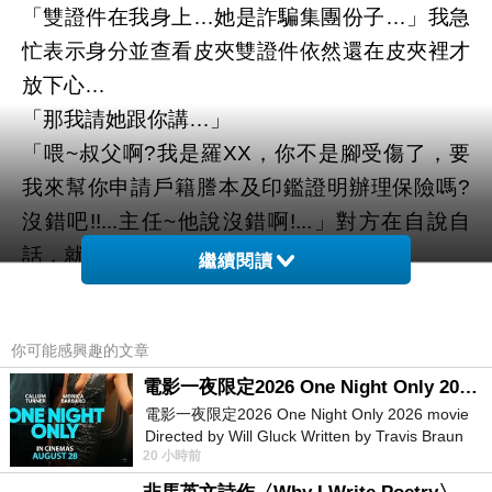
「雙證件在我身上
她是詐騙集團份子
」我急
…
…
忙表示身分並查看皮夾雙證件依然還在皮夾裡才
放下心
…
「那我請她跟你講
」
…
「喂
叔父啊
我是羅
，
你不是腳受傷了
，
要
~
?
XX
我來幫你申請戶籍謄本及印鑑證明辦理保險嗎
?
沒錯吧
主任
他說沒錯啊
」對方在自說自
!!...
~
!...
話
，
就是講給那位自稱是戶政主管聽的
….
繼續閱讀
我一面敷衍一面用手機撥打
”
165
防詐專線”告訴他
們我的遭遇，並請他們立刻追蹤對方的手機號碼
你可能感興趣的文章
是從哪裡撥打的
? 165
專線卻回答”這就是詐騙電
話，不要理他就好了
!
”此時市話裡對方可能也察
電影一夜限定2026 One Night Only 2026 movie
電影一夜限定2026 One Night Only 2026 movie
覺有異，也立即掛斷電話。
Directed by Will Gluck Written by Travis Braun
在我們日常生活中，每個人的”雙證件”會經常使
20 小時前
Starring Monica Barbaro