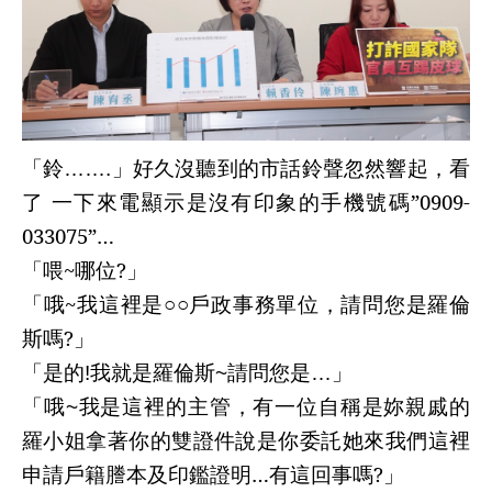
「
鈴
」好久沒聽到的市話鈴聲忽然響起，看
…….
了 一下來電顯示是沒有印象的手機號碼”
0909-
033075
”…
「喂
~
哪位
?
」
「哦
~
我這裡是○○戶政事務單位，請問您是羅倫
斯嗎
?
」
「是的
我就是羅倫斯
請問您是
」
!
~
…
「哦
我是這裡的主管
，有一位自稱是妳親戚的
~
羅小姐拿著你的雙證件說是你委託她來我們這裡
申請戶籍謄本及印鑑證明…有這回事嗎
?
」