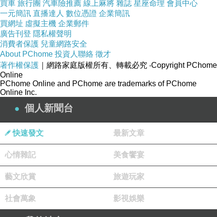
買車
旅行團
汽車險推薦
線上麻將
雜誌
星座命理
會員中心
然猖獗
，
基層工作人員也只能用
不要理
”
它”來作
一元簡訊
直播達人
數位憑證
企業簡訊
結論
(
案
)
。我們小老百姓也只能自求多福了
。
買網址
虛擬主機
企業郵件
廣告刊登
隱私權聲明
消費者保護
兒童網路安全
About PChome
投資人聯絡
徵才
著作權保護
｜網路家庭版權所有、轉載必究
‧Copyright PChome
Online
PChome Online and PChome are trademarks of PChome
Online Inc.
個人新聞台
快速發文
最新文章
心情雜記
美食饗宴
藝文欣賞
旅遊玩家
慎防滑倒
上一篇：
社會萬象
影視娛樂
新詞分享
下一篇：