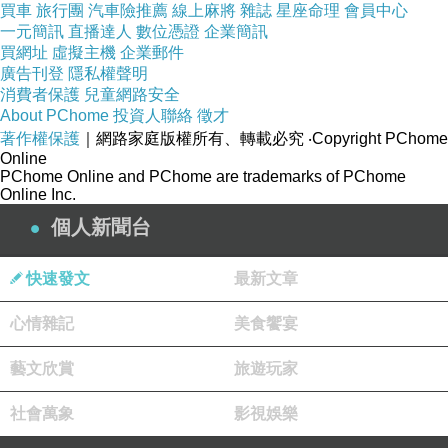
買車
旅行團
汽車險推薦
線上麻將
雜誌
星座命理
會員中心
葉明致麵舖位於台南市新營區興業里中興路40號，
一元簡訊
直播達人
數位憑證
企業簡訊
緊鄰新營鐵道文化園區、近新營火車站，附近有機
買網址
虛擬主機
企業郵件
廣告刊登
隱私權聲明
車停車格、汽車收費停車場。
消費者保護
兒童網路安全
葉明致麵舖交通與停車資訊
About PChome
投資人聯絡
徵才
著作權保護
｜網路家庭版權所有、轉載必究
‧Copyright PChome
Online
大眾運輸：搭乘火車到[新營火車站]下車
PChome Online and PChome are trademarks of PChome
後，走路11分鐘抵達。
Online Inc.
機車：中興路路邊停車空間。
個人新聞台
汽車：CITY PARKING城市車旅停車場新
快速發文
最新文章
營中興站，走路3分鐘。
心情雜記
葉明致麵舖交通指引
美食饗宴
藝文欣賞
旅遊玩家
社會萬象
影視娛樂