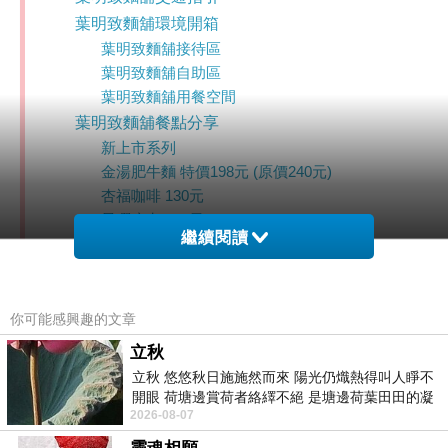
葉明致麵舖環境開箱
葉明致麵舖接待區
葉明致麵舖自助區
葉明致麵舖用餐空間
葉明致麵舖餐點分享
新上市系列
金湯肥牛麵 特價198元 (原價240元)
杏福咖啡 130元
星曜摩卡 150元
繼續閱讀
超人氣必點
麻麻麵 115元
驚魂手打麵 105元
肉燥意麵 小 75元
你可能感興趣的文章
獨家秘方滷味
立秋
消費資訊
立秋 悠悠秋日施施然而來 陽光仍熾熱得叫人睜不
葉明致麵舖最新優惠活動資訊
開眼 荷塘邊賞荷者絡繹不絕 是塘邊荷葉田田的凝
限時優惠，媽祖遶境限定
2026-08-07
望 風中飄逸的是映日荷花別樣紅
葉明致麵舖評價好嗎