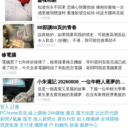
靈魂相願
葉明致麵舖常見問題懶人包
知道你永不回來 悲痛心情難按捺 擁抱你最後一次
葉明致麵舖附近好停車嗎？
感受微弱體溫時 重逢盼望交給祢 祢說天國再見面
店內有低消限制嗎？
3 小時前
此刻忍淚說別離 他日靈魂再
店內最推薦的招牌餐點是哪一個？
聽說葉明致麵舖的咖啡很有名？吃麵配咖啡會不會很怪
88節讀88頁的青春
葉明致麵舖最新菜單
說真格的，如果我要寫我的情史，可能會高潮迭起
台南新營小吃美食推薦相關資訊
令人歎息！(好酸)，不過，我可能也會萬劫不
2026-08-07
復...，每天跪鍵盤還是被判了花心的罪
分店資訊
修電腦
品牌資訊
電腦買了七年終於操壞了，檢查後要換主機板，等叫貨到安裝完成已經
過了四天，今天去拿電腦時說了有點想念電腦，老闆問我是電腦重度
17 小時前
小朱週記 20260808_一位年輕人逐夢的真實故事
關於葉明致麵舖
這是一個真實又美麗的故事，下週一位年輕大學畢
業生要去實現她的美國夢，在沒有家裡經濟奧援的
1 小時前
情況下，靠著自我努力工作累積出國基
「新營小吃美食推薦」
登入
註冊
「新營午餐晚餐推薦、新營火車站附近美食推薦」
PChome首頁
線上購物
24h購物
書店
露天拍賣
比比昂代購
葉明致麵舖在哪裡
新聞
/
氣象
股市
個人新聞台
廣告刊登
加入聯播網
全球購物
買賣租屋
支付連
國際連
Pi 拍錢包
旅遊
服務中心