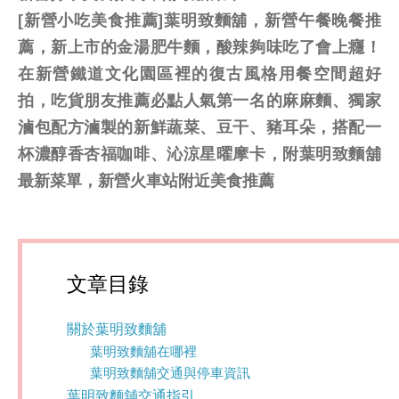
[新營小吃美食推薦]葉明致麵舖，新營午餐晚餐推
薦，新上市的金湯肥牛麵，酸辣夠味吃了會上癮！
在新營鐵道文化園區裡的復古風格用餐空間超好
拍，吃貨朋友推薦必點人氣第一名的麻麻麵、獨家
滷包配方滷製的新鮮蔬菜、豆干、豬耳朵，搭配一
杯濃醇香杏福咖啡、沁涼星曜摩卡，附葉明致麵舖
最新菜單，新營火車站附近美食推薦
文章目錄
關於葉明致麵舖
葉明致麵舖在哪裡
葉明致麵舖交通與停車資訊
葉明致麵舖交通指引