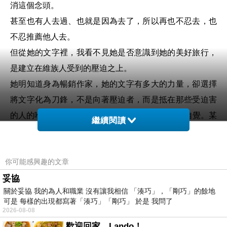
消這個念頭。
甚至也有人去過、也就是因為去了，所以再也不忍去，也
不忍推薦他人去。
但從她的文字裡，我看不見她是否意識到她的美好旅行，
是建立在維族人受到的壓迫之上。
她明知道身為暢銷作家，她的文字有多大的力量，卻選擇
將文字化為刀鋒，不是向著壓迫者，而是抵在那些受迫害
的人的喉間而不自覺。──或者她有。我寧可她有自覺。某
繼續閱讀
部分的我甚至寧可她真的是參加了樣板旅遊，所以不得不
那樣寫。
你可能感興趣的文章
此前或許也早就有許多跡象，只是我一直視而不見。也或
妥協
許就是因為我其實都看見了，所以才只是傷心，而不感到
關於妥協 我的為人和職業 沒有讓我相信 「湊巧」，「剛巧」的餘地
意外吧。
可是 每樣的出現都寫著「湊巧」「剛巧」 於是 我問了
我早就知道了。
2026-08-08
會傷心，是因為我終於瞞不了自己了。
歡迎回家，Lando！