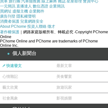
買車
旅行團
汽車險推薦
線上麻將
雜誌
星座命理
會員中心
一元簡訊
直播達人
數位憑證
企業簡訊
買網址
虛擬主機
企業郵件
廣告刊登
隱私權聲明
消費者保護
兒童網路安全
About PChome
投資人聯絡
徵才
追
上一篇：
著作權保護
｜網路家庭版權所有、轉載必究
‧Copyright PChome
寫作者生生世世的罪與罰，與貓。──宇津木健太郎《貓與罰》
下一篇：
Online
PChome Online and PChome are trademarks of PChome
Online Inc.
個人新聞台
快速發文
最新文章
心情雜記
美食饗宴
藝文欣賞
旅遊玩家
社會萬象
影視娛樂