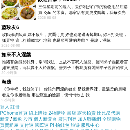
三個星期前的週六，去伊利沙白市的寵物用品店購
謝謝張曼娟。
買 Kylo 的零食。那家店有賣虎皮鸚鵡，我每次光
謝謝妳啟發我開始寫。也謝謝妳讓我再次明白，從今以
2026-08-08
顧都會去看一下。他們偶爾會引進 C
後，我想為了什麼寫、又要如何去寫。
藍玫友6
玫師妹玫師妹 妳不殺生，實屬可貴 妳也別老逗著蟑螂玩 妳不打死牠，
過去的作品，字裡行間的溫柔，我還是願意相信那是真
抓弄牠 這...打蟑螂當打地鼠 也是項可愛的遊戲？ 是說，滿院
的。
2026-08-08
但是此後，此後我心中的那株木棉再也不開花。
如來不入涅槃
惟諸菩薩能見我身，常聞我法，是故不言我入涅槃。聲聞弟子雖復發言
如來涅槃，而我實不入於涅槃。善男子！若我所有聲聞弟子說言如來入
20 小時前
海邊
《你幸福，我就笑了》 你眼角閃爍的微光 是我世界裡，最溫柔的晨曦
看見你步履輕盈 那些沉重的陰霾，便悄悄散去 我
9 小時前
登入
註冊
PChome首頁
線上購物
24h購物
書店
露天拍賣
比比昂代購
新聞
/
氣象
股市
個人新聞台
廣告刊登
加入聯播網
全球購物
買賣租屋
支付連
國際連
Pi 拍錢包
旅遊
服務中心