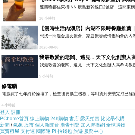
連四晚都住東橫INN 廣島新幹線口2號店，這間東
#
16 小時前
這個窗戶 光線剛剛好 拍照很好看
【漫時生活內湖店】內湖不限時餐廳推薦
#
想找一間適合朋友聚會、家庭聚餐或情侶約會的內
2026-08-06
我最敬愛的老闆、遠見．天下文化創辦人
#
我最敬愛的老闆、遠見．天下文化創辦人高希均教授 遠見
長廊 雖然有遮蔽 還是好熱!!
5 小時前
#
修電腦
電腦買了七年終於操壞了，檢查後要換主機板，等叫貨到安裝完成已經
#
4 小時前
門框上的木雕 雖然已經斑駁 還是看的出來其精
登入
註冊
拍不完的雕刻 屋頂 窗框
PChome首頁
線上購物
24h購物
書店
露天拍賣
比比昂代購
#
新聞
/
氣象
股市
個人新聞台
廣告刊登
加入聯播網
全球購物
買賣租屋
支付連
國際連
Pi 拍錢包
旅遊
服務中心