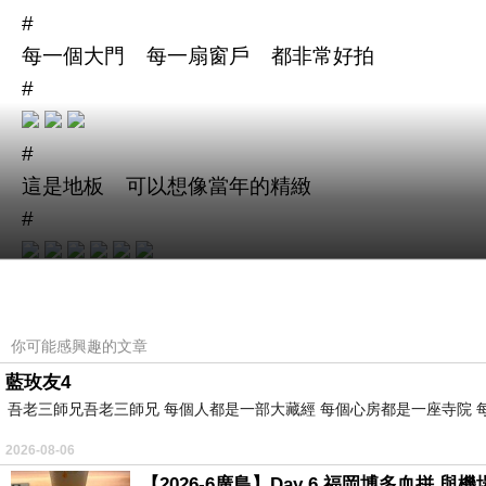
#
每一個大門 每一扇窗戶 都非常好拍
#
#
這是地板 可以想像當年的精緻
#
#
要拍到個人照 真的很不容易 需要耐心等候 也
你可能感興趣的文章
#
藍玫友4
吾老三師兄吾老三師兄 每個人都是一部大藏經 每個心房都是一座寺院 
#
巧遇服裝展 拍給勻勻看看
2026-08-06
#
【2026-6廣島】Day 6 福岡博多血拼 