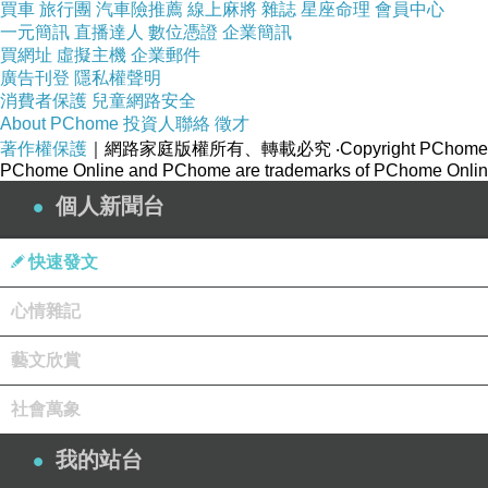
買車
旅行團
汽車險推薦
線上麻將
雜誌
星座命理
會員中心
#
一元簡訊
直播達人
數位憑證
企業簡訊
買網址
虛擬主機
企業郵件
最後一張獨照 這是在等洗手間的時候 突然看到
廣告刊登
隱私權聲明
#
消費者保護
兒童網路安全
About PChome
投資人聯絡
徵才
著作權保護
｜網路家庭版權所有、轉載必究
‧Copyright PChome
#
PChome Online and PChome are trademarks of PChome Online
摩洛哥遊記
個人新聞台
DAY1+2
出發
【台灣】→
【杜拜】
→
【
卡薩布蘭加
】
DAY3
【
RICK’s CAFE
】→【
哈珊二世清真寺
】→【
拉巴特
快速發文
DAY4
【
斯帕特爾角
】→【
海克力士洞穴
】→【
得土安
】→【
心情雜記
DAY5
【
蕭安
】→【菲斯】
藝文欣賞
DAY6
【菲斯】→【
麥地那舊城區
】→【
沃呂比利斯
】→【
梅
DAY7
【
菲斯皇宮
】→【
伊芙蘭
】→【
亞特拉斯山秘境湖泊
】
社會萬象
DAY8
【
沙漠邊緣
】→【
化石開採地
】→【
卡姆利亞村
】→【
我的站台
DAY9
【
沙漠日出
】→【城堡大道】→【托德拉河峽谷】→【