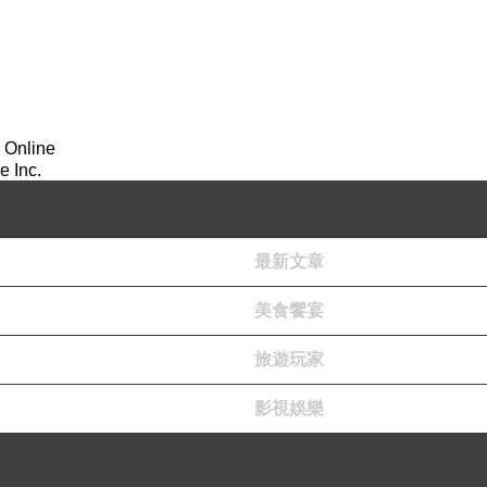
的角度 剛好遇到團員姊姊 就幫我拍下了好看的照
 Online
 Inc.
王宮
】→【
穆罕默德五世陵寢
】→【
烏達亞城寨
】→【
坦吉爾
】
最新文章
蕭安
】
美食饗宴
旅遊玩家
克尼斯
】
→【沙漠邊緣】
影視娛樂
撒哈拉沙漠
】
歐扎扎特】