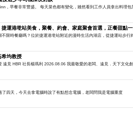
橫inn，早餐非常豐盛。 每天菜色都有變化，雖然看到工作人員拿出料理包
｜捷運港墘站美食，聚餐、約會、家庭聚會首選，正餐甜點一
湖不限時餐廳嗎？位於捷運港墘站附近的漫時生活內湖店，從捷運站步行
高希均教授
 HBR 社長楊瑪利 2026.08.06 我最敬愛的老闆、遠見．天下文
過了四天，今天去拿電腦時說了有點想念電腦，老闆問我是電腦重度
緻的模樣