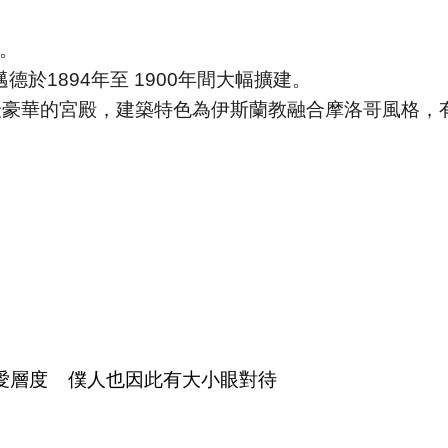
。
德於1894年至 1900年間大幅擴建
。
是最豪華的宮殿，建築特色為伊斯蘭教融合摩洛哥風格
愛層度 僕人也因此有大小眼對待