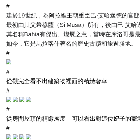
#
建於19世紀，為
阿拉維王朝
重臣
巴·艾哈邁德
的官邸
最初由其父希穆薩（Si Musa）所有，後由巴·艾哈邁
其名稱Bahia有傑出、燦爛之意，當時在摩洛哥
如今，它是馬拉喀什著名的歷史古蹟和旅遊勝地
。
#
#
從觀完全看不出建築物裡面的精緻奢華
#
#
從房間屋頂的精緻層度 可以看出對這位妃子的寵
#