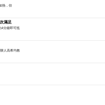
加熱，但
次滿足
約4分鐘即可抵
化創辦人高希均教