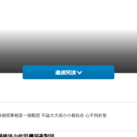
繼續閱讀
需要同伴的幫忙
每個視事都是一個觀想 不論大大或小小都自在 心不拘於形
與機場接送少年司機深夜對談