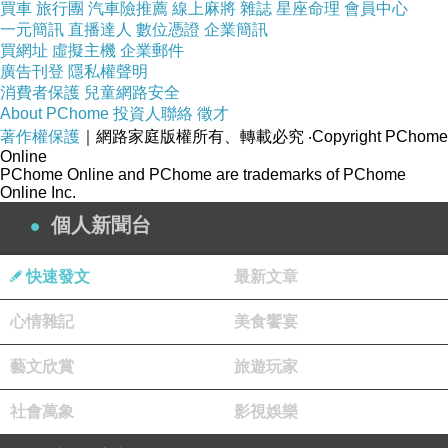
買車
旅行團
汽車險推薦
線上麻將
雜誌
星座命理
會員中心
一元簡訊
直播達人
數位憑證
企業簡訊
買網址
虛擬主機
企業郵件
廣告刊登
隱私權聲明
消費者保護
兒童網路安全
About PChome
投資人聯絡
徵才
著作權保護
｜網路家庭版權所有、轉載必究
‧Copyright PChome
Online
PChome Online and PChome are trademarks of PChome
Online Inc.
個人新聞台
快速發文
最新文章
心情雜記
美食饗宴
藝文欣賞
旅遊玩家
社會萬象
影視娛樂