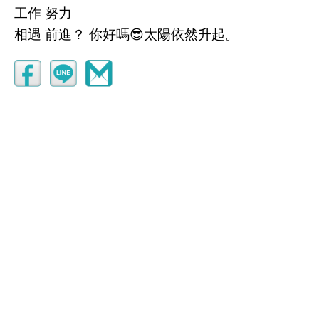
工作 努力
相遇 前進？ 你好嗎😎太陽依然升起。