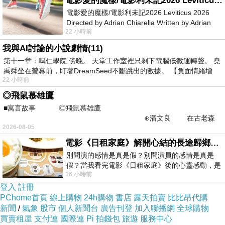
電影愛的魔樣/電影利未記2026 Leviticus 2026
電影愛的魔樣/電影利未記2026 Leviticus 2026
Directed by Adrian Chiarella Written by Adrian
22 小時前
Chiarella Starring Joe Bird
我與AI討論的小說劇情(11)
第十一章：鳴仁學院 傍晚。 天堂工作室裡只剩下電腦低微運轉聲。 堯
禹舜坐在螢幕前，盯著DreamSeed不斷跳出的數據。 【負面情緒增
22 小時前
◎飛鼠慕雄鷹
■寓言故事 ◎飛鼠慕雄鷹
⊕潘文良 在古老森
2026-08-05
林的底層，住著一隻小飛鼠
電影《日租家庭》解開心結的長途歸鄉！能在電影院感受到地理的寬闊和人心的相鄰，真是太棒了！
別問演的感情是真是假？別問演員的感情是真是
假？當我看完電影《日租家庭》後的心靈感動，是
16 小時前
真的。詮釋的情感觸動了人心，就是真情
登入
註冊
PChome首頁
線上購物
24h購物
書店
露天拍賣
比比昂代購
新聞
/
氣象
股市
個人新聞台
廣告刊登
加入聯播網
全球購物
買賣租屋
支付連
國際連
Pi 拍錢包
旅遊
服務中心