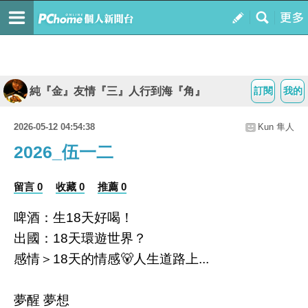
純『金』友情『三』人行到海『角』
訂閱
我的
2026-05-12 04:54:38
Kun 隼人
2026_伍一二
留言 0
收藏 0
推薦 0
啤酒：生18天好喝！
出國：18天環遊世界？
感情＞18天的情感🐻人生道路上...
夢醒 夢想