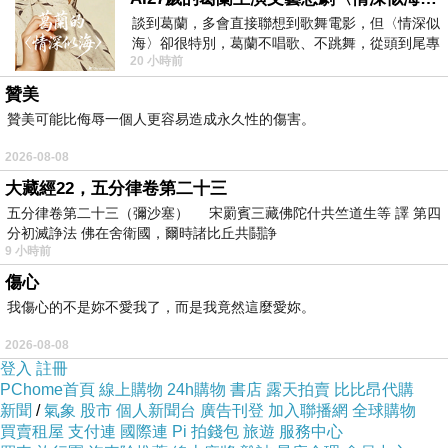
我工作量就會增加更多⋯
談到葛蘭，多會直接聯想到歌舞電影，但〈情深似
海〉卻很特別，葛蘭不唱歌、不跳舞，從頭到尾專
20 小時前
心演戲。拍攝期間，經常工作超過12個鐘
/
贊美
贊美可能比侮辱一個人更容易造成永久性的傷害。
下午塞車
2026-08-08
崽崽幫忙移動太空包
大藏經22，五分律卷第二十三
阿伯大哥和阿俊又要抽板子
五分律卷第二十三（彌沙塞） 宋罽賓三藏佛陀什共竺道生等 譯 第四
崽崽就先幫分揀休閒褲類的梅容小樹懶把太空包
分初滅諍法 佛在舍衛國，爾時諸比丘共鬪諍
9 小時前
拉過去
傷心
崽崽：「妹妹，你先走開，姐姐弄」
我傷心的不是妳不愛我了，而是我竟然這麼愛妳。
2026-08-08
因為要抽板子時
登入
註冊
一定要有人抵著太空包
PChome首頁
線上購物
24h購物
書店
露天拍賣
比比昂代購
新聞
讓太空包呈現35～45度左右的傾斜
/
氣象
股市
個人新聞台
廣告刊登
加入聯播網
全球購物
買賣租屋
支付連
國際連
Pi 拍錢包
旅遊
服務中心
等板子抽走再把太空包推正