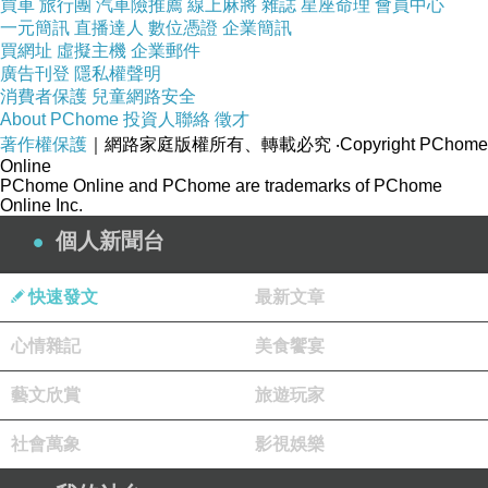
買車
旅行團
汽車險推薦
線上麻將
雜誌
星座命理
會員中心
免得太空包直接倒掉
一元簡訊
直播達人
數位憑證
企業簡訊
買網址
虛擬主機
企業郵件
廣告刊登
隱私權聲明
所以崽崽抵著太空包
消費者保護
兒童網路安全
About PChome
投資人聯絡
徵才
要讓阿俊抽板子
著作權保護
｜網路家庭版權所有、轉載必究
‧Copyright PChome
我們其實都很習慣
Online
PChome Online and PChome are trademarks of PChome
太空包太重有時候沒站穩會直接被壓到
Online Inc.
但至少
個人新聞台
我們知道怎麼減少讓自己受傷的可能
快速發文
最新文章
然後阿俊板子一抽
心情雜記
美食饗宴
崽崽也有站穩
我們都沒事
藝文欣賞
旅遊玩家
社會萬象
影視娛樂
只是梅容小樹懶突然從崽崽背後抱住崽崽
想幫忙