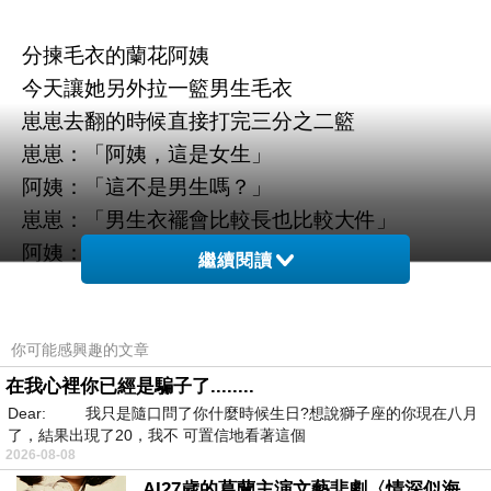
分揀毛衣的蘭花阿姨
今天讓她另外拉一籃男生毛衣
崽崽去翻的時候直接打完三分之二籃
崽崽：「阿姨，這是女生」
阿姨：「這不是男生嗎？」
崽崽：「男生衣襬會比較長也比較大件」
阿姨：「那這件呢？」
繼續閱讀
崽崽：「女生」
阿姨：「為什麼？」
崽崽哭笑不得：「這件有腰身⋯⋯」
你可能感興趣的文章
阿姨：「蛤～這我很難分餒」
在我心裡你已經是騙子了........
Dear: 我只是隨口問了你什麼時候生日?想說獅子座的你現在八月
崽崽真的不知道要怎麼說了
了，結果出現了20，我不 可置信地看著這個
崽崽很想說
2026-08-08
你分不清楚
AI27歲的葛蘭主演文藝悲劇〈情深似海〉 #戀上老電影 #葛蘭 #粟子