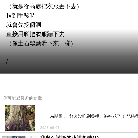
（就是從高處把衣服丟下去）
拉到手酸時
就會先挖個洞
直接用腳把衣服踹下去
（像土石鬆動滑下來一樣）
/
衣服堆有多高？
大概就是
一樓快接近一樓半的高度吧！
你可能感興趣的文章
….
⋯⋯ Ai製圖 。 好久沒吃到桑椹、洛神花了！ 
崽崽下來的方式
跟其他人不一樣
2026-08-05
其他人都是慢慢地