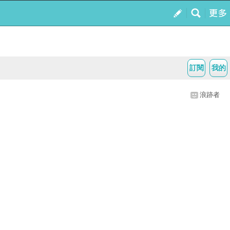
訂閱
我的
浪跡者