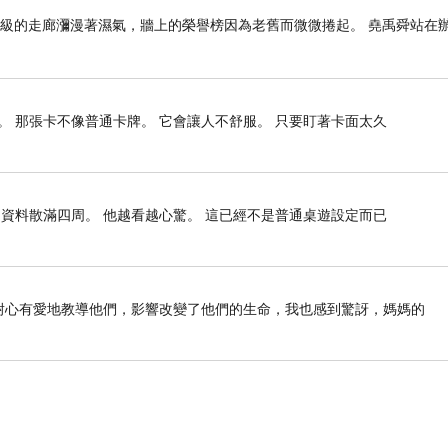
年級的走廊瀰漫著濕氣，牆上的榮譽榜因為老舊而微微捲起。 堯禹舜站在
 那張卡不像普通卡牌。 它會讓人不舒服。 只要盯著卡面太久
資料散滿四周。 他越看越心驚。 這已經不是普通桌遊設定而已
前如何耐心有愛地教導他們，影響改變了他們的生命，我也感到驚訝，媽媽的