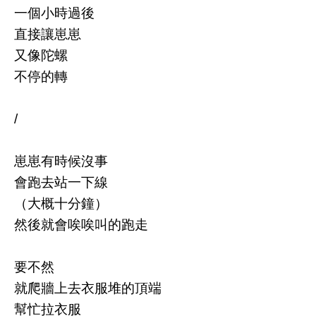
一個小時過後
直接讓崽崽
又像陀螺
不停的轉
/
崽崽有時候沒事
會跑去站一下線
（大概十分鐘）
然後就會唉唉叫的跑走
要不然
就爬牆上去衣服堆的頂端
幫忙拉衣服