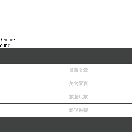
 Online
 Inc.
最新文章
美食饗宴
旅遊玩家
影視娛樂