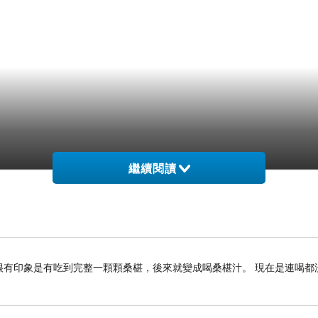
繼續閱讀
兒時很有印象是有吃到完整一顆顆桑椹，後來就變成喝桑椹汁。 現在是連喝都