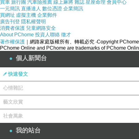
買車
旅行團
汽車險推薦
線上麻將
雜誌
星座命理
會員中心
因為崽崽中暑
一元簡訊
直播達人
數位憑證
企業簡訊
買網址
虛擬主機
企業郵件
又到了需要阿嬤刮痧的地步了
廣告刊登
隱私權聲明
消費者保護
兒童網路安全
About PChome
投資人聯絡
徵才
拉肚子也是
著作權保護
｜網路家庭版權所有、轉載必究
‧Copyright PChome
讓崽崽拉到頭昏眼花
PChome Online and PChome are trademarks of PChome Online
個人新聞台
/
快速發文
先這樣
心情雜記
崽崽要去當屍體了
掰哺
藝文欣賞
社會萬象
我的站台
2026/06/25