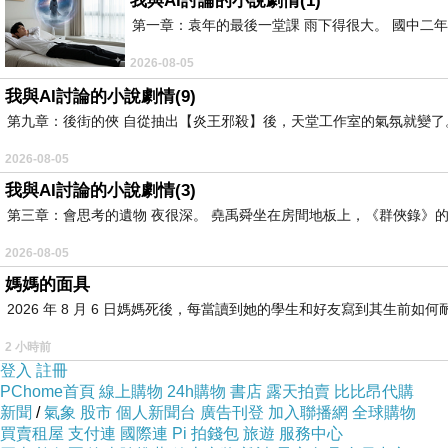
我與AI討論的小說劇情(1)
用坐的方式往下
第一章：袁年的最後一堂課 雨下得很大。 國中二
崽崽是直接當溜滑梯玩
2026-08-05
滑下來
我與AI討論的小說劇情(9)
第九章：後街的俠 自從抽出【炎王邪殺】後，天堂工作室的氣氛就變了。
所以
2026-08-05
常常被姑姑罵
我與AI討論的小說劇情(3)
第三章：會思考的遺物 夜很深。 堯禹舜坐在房間地板上，《群俠錄》的
崽崽完全就是個長不大的孩子
2026-08-05
哈哈哈哈哈
媽媽的面具
2026 年 8 月 6 日媽媽死後，每當讀到她的學生和好友寫到其生
/
2 小時前
登入
註冊
今天崽崽只加班
PChome首頁
線上購物
24h購物
書店
露天拍賣
比比昂代購
一個半小時
新聞
/
氣象
股市
個人新聞台
廣告刊登
加入聯播網
全球購物
買賣租屋
支付連
國際連
Pi 拍錢包
旅遊
服務中心