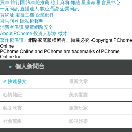
買車
旅行團
汽車險推薦
線上麻將
雜誌
星座命理
會員中心
崽崽走一半又回頭：「幹嘛？」
一元簡訊
直播達人
數位憑證
企業簡訊
買網址
虛擬主機
企業郵件
蘭花阿姨：「你看一下」
廣告刊登
隱私權聲明
崽崽：「我不想看！」
消費者保護
兒童網路安全
但還是走過去幫阿姨看一下東西
About PChome
投資人聯絡
徵才
著作權保護
｜網路家庭版權所有、轉載必究
‧Copyright PChome
然後
Online
順手拉走休閒服區給拎北亂丟的衣服
PChome Online and PChome are trademarks of PChome
Online Inc.
拿去給阿娟阿姨後
個人新聞台
崽崽才急急忙忙地
快速發文
最新文章
騎車去土地公廟燒金紙
心情雜記
美食饗宴
/
藝文欣賞
旅遊玩家
社會萬象
影視娛樂
拜拜最喜歡玩的
就是擲筊