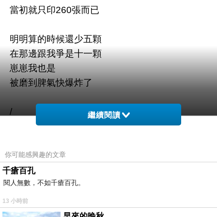
當初就只印260張而已
明明算的時候還少五顆
在那邊跟我爭是十一顆
崽崽我也是
被磨到脾氣快爆炸了
/
繼續閱讀
下午
有點忙
你可能感興趣的文章
因為要拜地基主
千瘡百孔
閱人無數，不如千瘡百孔。
崽崽我地基主都拜好了
13 小時前
讓表弟去拜土地公
早來的晚秋