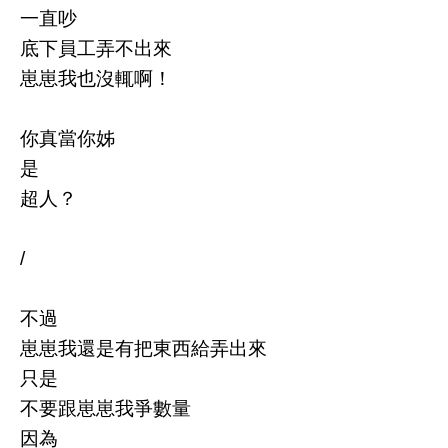
一直吵
底下員工弄不出來
崽崽我也沒輒啊！
你真當你姊
是
超人？
/
不過
崽崽我還是有把東西給弄出來
只是
不要跟崽崽我爭數量
因為