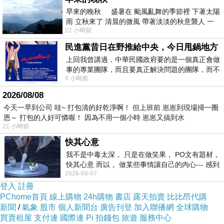
結果他
早來的晚秋 盛暑在 颱風亂舞的季節裡 下著太陽
雨 立秋來了 清晨的微風 帶著淡淡的秋意襲人 一
拜到一半
22 小時前
下子 又被赤
客戶來了
民進黨昔日在野推給中央，今日甩鍋地方
立刻跑回來
上回我曾講過，中華民國政府要的是一個真正會做
事的專業團隊，而且要真正解決問題的團隊，而不
9 小時前
是只會到處甩鍋的雙標團隊，最近民進黨
表弟：「崽崽你幫我去燒金紙」
2026/08/08
崽崽一頭霧水：「蛤？你還沒燒金紙就跑回來
今天一早到公司 哇~ 打包清的好乾淨啊！ 但上班前 崽崽到現場掃一圈
了？」
恩～ 打包的人好可憐喔！ 因為不用一個小時 崽崽又搞到水
21 小時前
表弟：「對」
快其心意
我不是中毒太深， 只是在做笑果， PO文有題材，
崽崽先把該拉去過磅的東西
快其心意 而以， 做某些事情讓自己的內心--- 感到
2026-08-07
愉快。
拉去給阿順過磅
登入
註冊
準備要出門去土地公那
PChome首頁
線上購物
24h購物
書店
露天拍賣
比比昂代購
燒金紙時
新聞
/
氣象
股市
個人新聞台
廣告刊登
加入聯播網
全球購物
買賣租屋
支付連
國際連
Pi 拍錢包
旅遊
服務中心
蘭花阿姨：「崽崽！！」