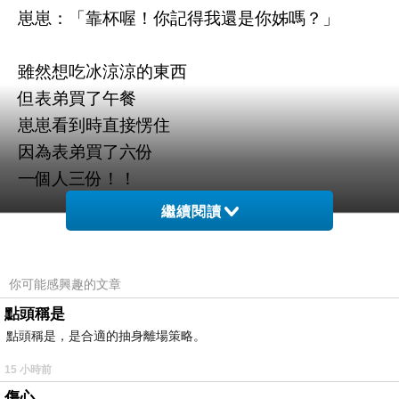
崽崽：「靠杯喔！你記得我還是你姊嗎？」
雖然想吃冰涼涼的東西
但表弟買了午餐
崽崽看到時直接愣住
因為表弟買了六份
一個人三份！！
繼續閱讀
早上的早餐
崽崽我都沒吃完
中餐還三份⋯
你可能感興趣的文章
然後
點頭稱是
點頭稱是，是合適的抽身離場策略。
二表妹還買刨冰來公司
15 小時前
崽崽看著一堆食物
傷心