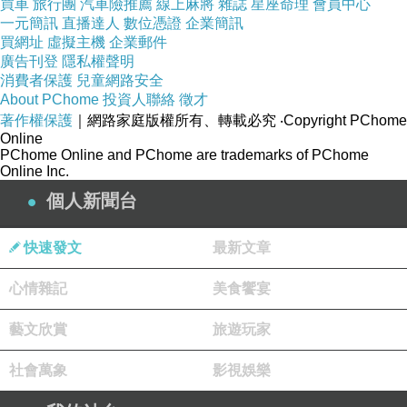
買車
旅行團
汽車險推薦
線上麻將
雜誌
星座命理
會員中心
/
一元簡訊
直播達人
數位憑證
企業簡訊
買網址
虛擬主機
企業郵件
廣告刊登
隱私權聲明
有時候
消費者保護
兒童網路安全
About PChome
投資人聯絡
徵才
客製化
著作權保護
｜網路家庭版權所有、轉載必究
‧Copyright PChome
對員工來說
Online
PChome Online and PChome are trademarks of PChome
是很難有一個標準的判斷
Online Inc.
畢竟
個人新聞台
每個人的眼光標準不一樣
快速發文
最新文章
有時候
心情雜記
美食饗宴
崽崽我也很為難
因為
藝文欣賞
旅遊玩家
工作量大
社會萬象
影視娛樂
用眼看的速度要快
不是每個人的看東西的速度