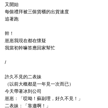
又開始
每個禮拜被三個貨櫃的出貨速度
追著跑
幹！
崽崽我現在都在懷疑
我當初幹嘛答應回家幫忙
/
許久不見的二表妹
（以前大概都是一年見一次而已）
今天帶著冰到公司
崽崽：「哎呦！蘇副理，好久不見！」
二表妹：「靠邀啊！」