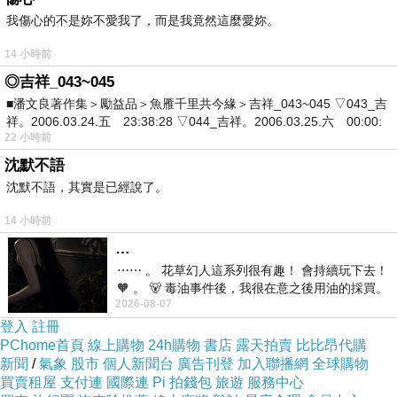
真的沒辦法吃完啊啊啊啊啊！
我傷心的不是妳不愛我了，而是我竟然這麼愛妳。
14 小時前
二表妹問：「我可以吃一個嗎？」
◎吉祥_043~045
崽崽：「拿去吃，我吃不完那麼多」
■潘文良著作集＞勵益品＞魚雁千里共今緣＞吉祥_043~045 ▽043_吉
祥。2006.03.24.五 23:38:28 ▽044_吉祥。2006.03.25.六 00:00:
22 小時前
/
沈默不語
沈默不語，其實是已經說了。
結果早餐還剩五分之一
14 小時前
中餐還有一份
…
直接帶回家
⋯⋯ 。 花草幻人這系列很有趣！ 會持續玩下去！
🧡 。 🐻 毒油事件後，我很在意之後用油的採買。
2026-08-07
前天購買了我之前就很愛
刨冰還在冰箱
登入
註冊
就看表弟啥時看到
PChome首頁
線上購物
24h購物
書店
露天拍賣
比比昂代購
新聞
會把它吃掉了
/
氣象
股市
個人新聞台
廣告刊登
加入聯播網
全球購物
買賣租屋
支付連
國際連
Pi 拍錢包
旅遊
服務中心