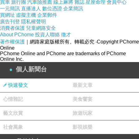
買車
旅行團
汽車險推薦
線上麻將
雜誌
星座命理
會員中心
一元簡訊
直播達人
數位憑證
企業簡訊
買網址
虛擬主機
企業郵件
廣告刊登
隱私權聲明
消費者保護
兒童網路安全
About PChome
投資人聯絡
徵才
著作權保護
｜網路家庭版權所有、轉載必究
‧Copyright PChome
Online
PChome Online and PChome are trademarks of PChome
Online Inc.
個人新聞台
快速發文
最新文章
心情雜記
美食饗宴
藝文欣賞
旅遊玩家
社會萬象
影視娛樂