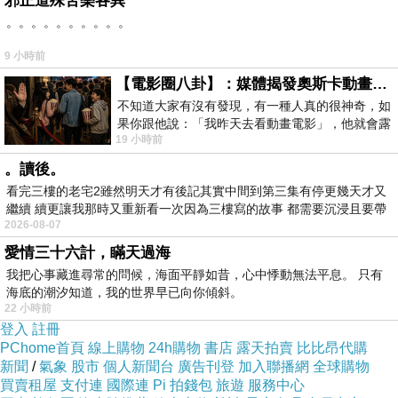
邪正道殊苦樂各異
。。。。。。。。。。
然後
9 小時前
再看一集「夢想成為律師的律師們」
【電影圈八卦】：媒體揭發奧斯卡動畫項目投票醜聞！好萊塢為什麼看不起動畫電影？
我就要去睡覺了
不知道大家有沒有發現，有一種人真的很神奇，如
果你跟他說：「我昨天去看動畫電影」，他就會露
不然我覺得早上阿嬤又不會讓我睡覺了
19 小時前
出一種慈祥的微笑，然後問你是不是陪小
。讀後。
看完三樓的老宅2雖然明天才有後記其實中間到第三集有停更幾天才又
繼續 續更讓我那時又重新看一次因為三樓寫的故事 都需要沉浸且要帶
2026-08-07
有
2025/11/09
上一篇：
愛情三十六計，瞞天過海
2025/11/11
下一篇：
我把心事藏進尋常的問候，海面平靜如昔，心中悸動無法平息。 只有
海底的潮汐知道，我的世界早已向你傾斜。
22 小時前
登入
註冊
PChome首頁
線上購物
24h購物
書店
露天拍賣
比比昂代購
新聞
/
氣象
股市
個人新聞台
廣告刊登
加入聯播網
全球購物
買賣租屋
支付連
國際連
Pi 拍錢包
旅遊
服務中心