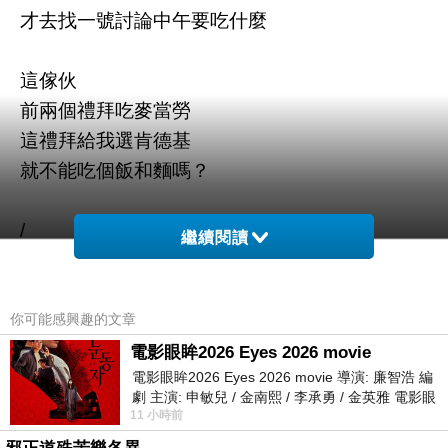
才去找一號討論中午要吃什麼
這傢伙
前兩個禮拜吃麥當勞
這禮拜給我選肯德基
就不能吃個飯和麵嗎？
/
繼續閱讀
好了
崽崽這幾個禮拜休假的空閒時間
你可能感興趣的文章
都在看影集
電影眼眸2026 Eyes 2026 movie
電影眼眸2026 Eyes 2026 movie 導演: 廉智浩 編
或是
劇 主演: 申敏兒 / 金南熙 / 李承勇 / 金英雅 電影眼
在河道或是X、INS上看看孩子們活動後的照片、
11 小時前
眸2026描述攝影師徐珍因遺
短影片