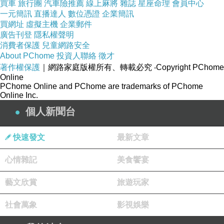
買車
旅行團
汽車險推薦
線上麻將
雜誌
星座命理
會員中心
是不是依然笑語歡快？
一元簡訊
直播達人
數位憑證
企業簡訊
買網址
虛擬主機
企業郵件
是不是可以在每一次見面後還能說聲明天再見？
廣告刊登
隱私權聲明
是不是我們還能像以前一樣在球場上奔馳？
消費者保護
兒童網路安全
About PChome
投資人聯絡
徵才
是不是我還能告訴你們我有多想念？
著作權保護
｜網路家庭版權所有、轉載必究
‧Copyright PChome
Online
PChome Online and PChome are trademarks of PChome
/
Online Inc.
個人新聞台
우의는 영원할 것입니다
快速發文
最新文章
心情雜記
美食饗宴
2025/09/14
上一篇：
藝文欣賞
旅遊玩家
2025/09/17
下一篇：
社會萬象
影視娛樂