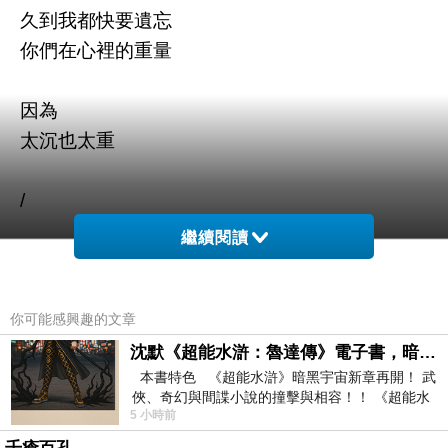
久到我都快要遺忘
你們在心裡的重量
因為
太沉也太重
/
繼續閱讀
那一年
我親手收拾你們最後的物品
再一次又一次的崩潰和大哭之間
你可能感興趣的文章
學著一一道別
沈默《超能水滸：魯達傳》電子書，暗黑宇宙新章，一一五年八月璀璨上架！
本書特色 《超能水滸》暗黑宇宙新章再開！ 武
俠、奇幻與間諜小說的撞擊與相容！！ 《超能水
在那年點燃三支煙
5 小時前
滸》系列第四部
帶著將近三十人的隊伍