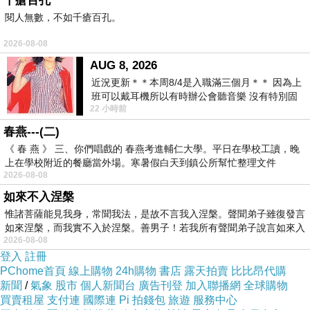
千瘡百孔
紅了眼眶
閱人無數，不如千瘡百孔。
倔強的承諾
2026-08-08
我將用我餘生替你們看完這世界的風景和變遷
AUG 8, 2026
近況更新＊＊本周8/4是入職滿三個月＊＊ 因為上
班可以戴耳機所以有時辦公會聽音樂 沒有特別固
在後來每一次的聚會
22 小時前
定哪天但就是一周某一天會固定聽'90
大家都怕觸景傷情
春燕---(二)
也怕我會潰堤
《 春 燕 》 三、你們唱戲的 春燕考進輔仁大學。平日在學校工讀，晚
最後總是在說到你們
上在學校附近的餐廳當外場。寒暑假白天到鎮公所幫忙整理文件
2026-08-08
嘎然而止
如來不入涅槃
惟諸菩薩能見我身，常聞我法，是故不言我入涅槃。聲聞弟子雖復發言
/
如來涅槃，而我實不入於涅槃。善男子！若我所有聲聞弟子說言如來入
2026-08-08
登入
註冊
如果
PChome首頁
線上購物
24h購物
書店
露天拍賣
比比昂代購
你們還在
新聞
/
氣象
股市
個人新聞台
廣告刊登
加入聯播網
全球購物
買賣租屋
支付連
國際連
Pi 拍錢包
旅遊
服務中心
我們的這二十多年