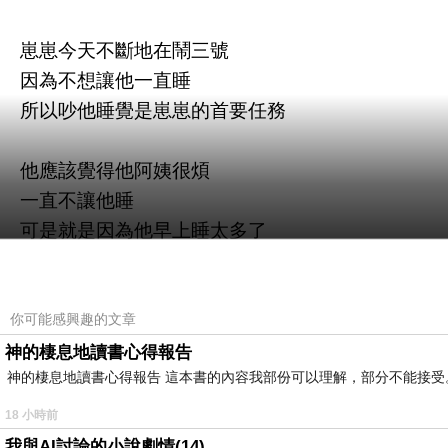
崽崽今天不斷地在鬧三號
因為不想讓他一直睡
所以吵他睡覺是崽崽的首要任務
他應該覺得他阿姨很煩
一直不讓他睡
可是就是因為他早上睡太多了
半夜都不睡覺
一直玩手機
你可能感興趣的文章
既然他爸媽講話都不聽
神的棲息地讀書心得報告
神的棲息地讀書心得報告 這本書的內容我部份可以理解，部分不能接受。或
回來就得用他阿姨的方式讓他崩潰
18 小時前
崽崽就是一個很愛惹小孩的大小孩
我與AI討論的小說劇情(14)