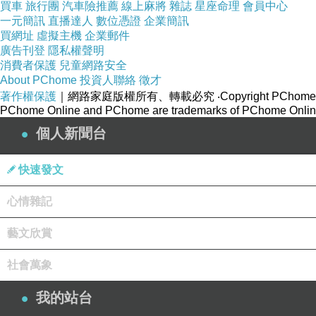
買車
旅行團
汽車險推薦
線上麻將
雜誌
星座命理
會員中心
就打算買個吃的喝的
一元簡訊
直播達人
數位憑證
企業簡訊
買網址
虛擬主機
企業郵件
然後就回家
廣告刊登
隱私權聲明
但崽崽好不容易把三號騙出門
消費者保護
兒童網路安全
為了不讓他在家一直睡
About PChome
投資人聯絡
徵才
著作權保護
｜網路家庭版權所有、轉載必究
‧Copyright PChome
PChome Online and PChome are trademarks of PChome Online
最後崽崽抱著四號聽血肉果汁機
個人新聞台
還帶著他一直晃動腦袋
整個就把他當團仔帶
快速發文
心情雜記
INS直接發了「三歲追團」
超鬧
藝文欣賞
社會萬象
/
我的站台
崽崽任務已完成