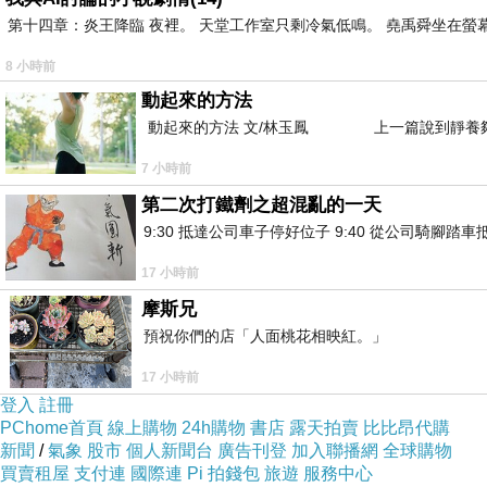
第十四章：炎王降臨 夜裡。 天堂工作室只剩冷氣低鳴。 堯禹舜坐在螢幕前
/
8 小時前
動起來的方法
傍晚一號才說要去漁港聽樂團
動起來的方法 文/林玉鳳 上一篇說到靜養夠
崽崽本來都想洗澡躺床了
7 小時前
第二次打鐵劑之超混亂的一天
畢竟四號根本沒有午睡
9:30 抵達公司車子停好位子 9:40 從公司騎腳踏
他阿姨求他求了三個小時
17 小時前
求到忘記帶油飯去打狂犬病疫苗
摩斯兄
預祝你們的店「人面桃花相映紅。」
然後
17 小時前
崽崽就帶一號和崽姊一家
登入
註冊
去漁港聽團
PChome首頁
線上購物
24h購物
書店
露天拍賣
比比昂代購
新聞
/
氣象
股市
個人新聞台
廣告刊登
加入聯播網
全球購物
買賣租屋
支付連
國際連
Pi 拍錢包
旅遊
服務中心
崽姊本來沒有想聽