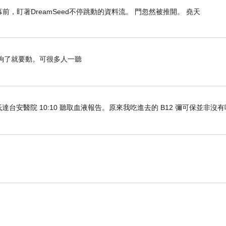
，盯著DreamSeed不停跳動的資料流。 門忽然被推開。 堯天
了就要動。可很多人一聽
車抵達台安醫院 10:10 聽取血液報告。原來我吃進去的 B12 彌可保並非沒