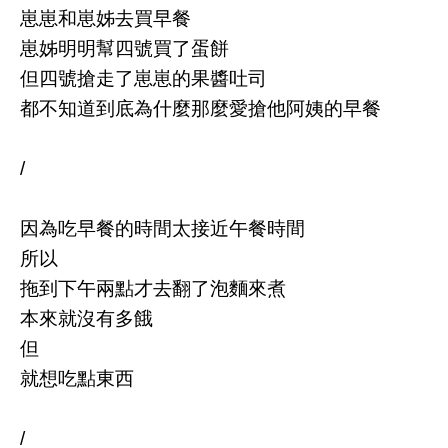
崽崽和崽姊去買早餐
崽姊明明幫四號買了蛋餅
但四號搶走了崽崽的果醬吐司
都不知道到底為什麼那麼愛搶他阿姨的早餐
/
因為吃早餐的時間太接近午餐時間
所以
拖到下午兩點才去翻了泡麵來煮
本來就沒有多餓
但
就想吃點東西
/