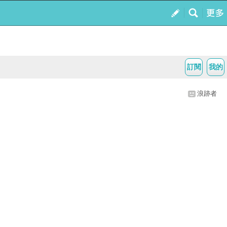
訂閱
我的
浪跡者