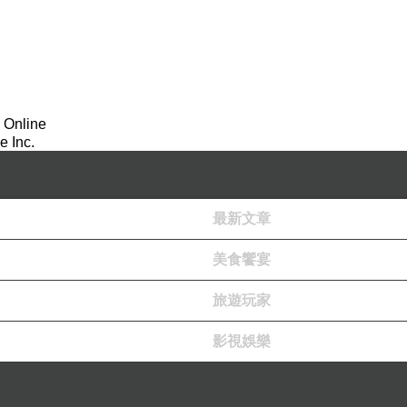
 Online
 Inc.
最新文章
美食饗宴
旅遊玩家
影視娛樂