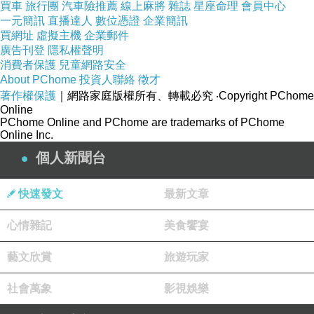
買車
旅行團
汽車險推薦
線上麻將
雜誌
星座命理
會員中心
晚安
一元簡訊
直播達人
數位憑證
企業簡訊
買網址
虛擬主機
企業郵件
廣告刊登
隱私權聲明
崽崽要去看小說了
消費者保護
兒童網路安全
About PChome
投資人聯絡
徵才
著作權保護
｜網路家庭版權所有、轉載必究
‧Copyright PChome
Online
PChome Online and PChome are trademarks of PChome
Online Inc.
2025/07/02
上一篇：
個人新聞台
2025/07/05
下一篇：
快速發文
最新文章
心情雜記
美食饗宴
藝文欣賞
旅遊玩家
社會萬象
影視娛樂
廄