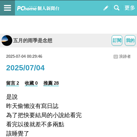
五月的雨季是念想
訂閱
我的
2025-07-04 00:29:46
浪跡者
2025/07/04
留言 2
收藏 0
推薦 28
是說
昨天偷懶沒有寫日誌
為了把快要結局的小說給看完
看完以後就差不多兩點
該睡覺了