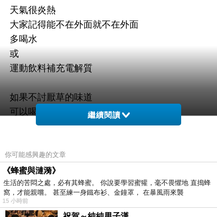
天氣很炎熱
大家記得能不在外面就不在外面
多喝水
或
運動飲料補充電解質
如果不討厭草的味道
可以喝點青草茶
繼續閱讀
別中暑了
你可能感興趣的文章
/
《蜂蜜與漣漪》
生活的苦悶之處，必有其蜂蜜。 你說要學習蜜獾，毫不畏懼地 直搗蜂
窩，才能親嚐。 甚至練一身鐵布衫、金鐘罩， 在暴風雨來襲
下禮拜要體檢了
15 小時前
整個就讓人覺得厭煩
祝賀～純純男子漢