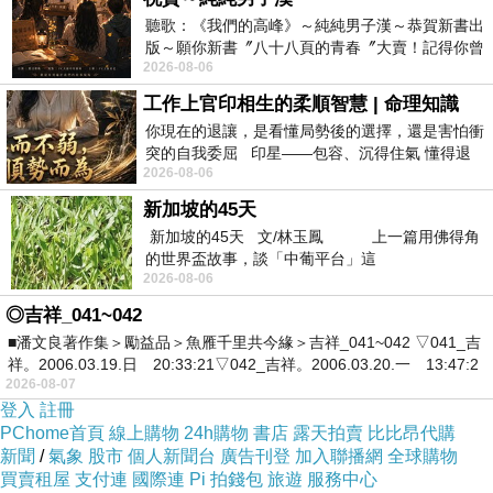
因為崽崽我又得一早去中壢總公司
聽歌：《我們的高峰》～純純男子漢～恭賀新書出
版～願你新書〞八十八頁的青春〞大賣！記得你曾
然後趕回來上班
2026-08-06
經在我的版留言…「好讚的圖^^感覺大家
工作上官印相生的柔順智慧 | 命理知識
雖然
你現在的退讓，是看懂局勢後的選擇，還是害怕衝
突的自我委屈 印星——包容、沉得住氣 懂得退
應該能有時間讓崽崽回家多睡兩三個小時
2026-08-06
一步觀察，不會
但就怕小玄玄來不及趕回來上班⋯
新加坡的45天
新加坡的45天 文/林玉鳳 上一篇用佛得角
/
的世界盃故事，談「中葡平台」這
2026-08-06
◎吉祥_041~042
欸，有沒有人去露營過啊？
■潘文良著作集＞勵益品＞魚雁千里共今緣＞吉祥_041~042 ▽041_吉
能不能分享一下經驗？
祥。2006.03.19.日 20:33:21▽042_吉祥。2006.03.20.一 13:47:2
2026-08-07
崽崽最近很想一個人獨衝露營啊啊啊啊啊！
登入
註冊
PChome首頁
線上購物
24h購物
書店
露天拍賣
比比昂代購
/
新聞
/
氣象
股市
個人新聞台
廣告刊登
加入聯播網
全球購物
買賣租屋
支付連
國際連
Pi 拍錢包
旅遊
服務中心