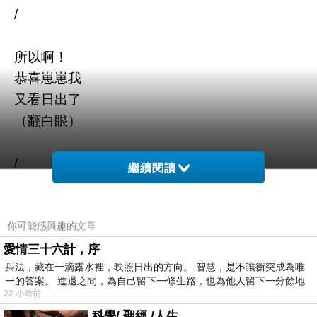
/
所以啊！
恭喜崽崽我
又看日出了
（翻白眼）
/
繼續閱讀
冷氣清洗的人
今天洗了店裡的冷氣
你可能感興趣的文章
愛情三十六計，序
兵法，藏在一滴露水裡，映照日出的方向。 智慧，是不讓衝突成為唯
崽崽我不知道他們到底有沒有把螺絲給鎖好
一的答案。 進退之間，為自己留下一條生路，也為他人留下一分餘地
因為
22 小時前
崽崽在掃地時
科學/ 聖經 /人生 .....