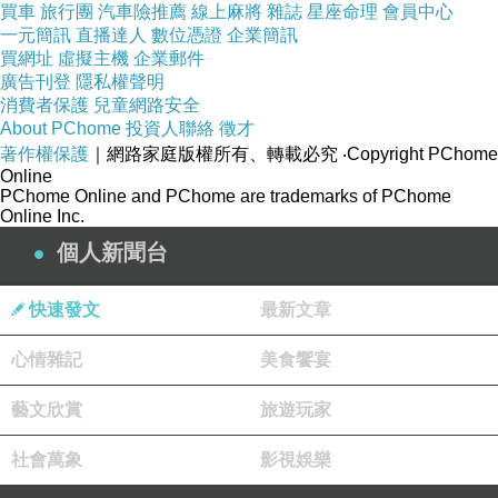
買車
旅行團
汽車險推薦
線上麻將
雜誌
星座命理
會員中心
意料之中的意外
一元簡訊
直播達人
數位憑證
企業簡訊
買網址
就是
虛擬主機
企業郵件
廣告刊登
隱私權聲明
Ｘ澎的人今天都沒來找罵
消費者保護
兒童網路安全
情緒不用瀕臨爆炸
About PChome
投資人聯絡
徵才
著作權保護
｜網路家庭版權所有、轉載必究
‧Copyright PChome
Online
/
PChome Online and PChome are trademarks of PChome
Online Inc.
個人新聞台
公司某間店
悄悄發生了有工讀生
快速發文
最新文章
利用杯扣自行亂按
將杯扣的錢拿走
心情雜記
美食饗宴
算侵占？還是竊盜？
藝文欣賞
旅遊玩家
還是都算？
社會萬象
影視娛樂
雖然崽崽我腦袋鈍到一個不行