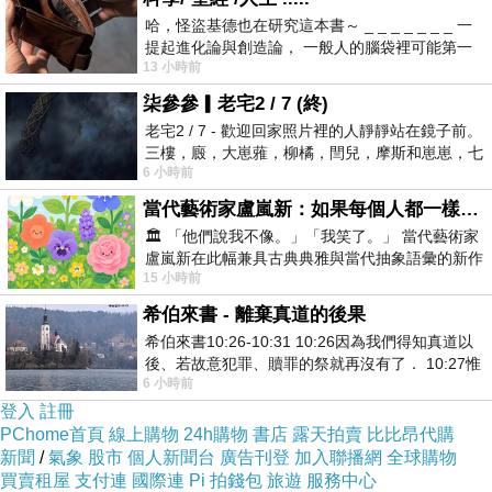
意外掃到好幾顆螺絲
哈，怪盜基德也在研究這本書～ _ _ _ _ _ _ _ 一
提起進化論與創造論， 一般人的腦袋裡可能第一
13 小時前
時間就有「 進化論很科
然後
柒參參▎老宅2 / 7 (終)
崽崽就抬頭看了一下冷氣
老宅2 / 7 - 歡迎回家照片裡的人靜靜站在鏡子前。
三樓，廄，大崽蕥，柳橘，閆兒，摩斯和崽崽，七
心想
6 小時前
個人整整齊齊地站在鏡框之外，如同
不會等一下我拖地時直接掉下來吧？
當代藝術家盧嵐新：如果每個人都一樣，這世界該有多無聊？
🏛️ 「他們說我不像。」「我笑了。」 當代藝術家
/
盧嵐新在此幅兼具古典典雅與當代抽象語彙的新作
15 小時前
中，以沈靜的藍色空間為背景，描繪了
希伯來書 - 離棄真道的後果
將近五天
希伯來書10:26-10:31 10:26因為我們得知真道以
沒睡飽的下場就是
後、若故意犯罪、贖罪的祭就再沒有了． 10:27惟
眼睛紅到都成了血輪眼
6 小時前
有戰懼等候審判和那燒滅眾敵人的烈火
登入
註冊
整個人很累
PChome首頁
線上購物
24h購物
書店
露天拍賣
比比昂代購
但也有點亢奮
新聞
/
氣象
股市
個人新聞台
廣告刊登
加入聯播網
全球購物
買賣租屋
支付連
國際連
Pi 拍錢包
旅遊
服務中心