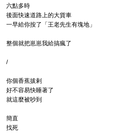
六點多時
後面快速道路上的大貨車
一早給你按了「王老先生有塊地」
整個就把崽崽我給搞瘋了
/
你個香蕉拔剌
好不容易快睡著了
就這麼被吵到
簡直
找死