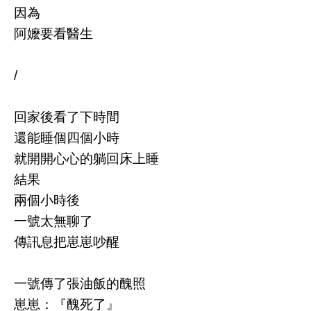
因為
阿嬤要看醫生
/
回家後看了下時間
還能睡個四個小時
就開開心心的躺回床上睡
結果
兩個小時後
一號太無聊了
傳訊息把崽崽吵醒
一號傳了張油飯的醜照
崽崽：『醜死了』