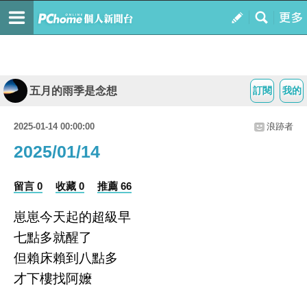
五月的雨季是念想
訂閱
我的
2025-01-14 00:00:00
浪跡者
2025/01/14
留言 0
收藏 0
推薦 66
崽崽今天起的超級早
七點多就醒了
但賴床賴到八點多
才下樓找阿嬤