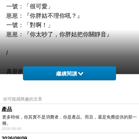
一號：「很可愛」
崽崽：『你胖姑不理你吼？』
一號：「對啊！」
崽崽：『你太吵了，你胖姑把你關靜音』
/
真是的
繼續閱讀
都不知道你到底是去學校上課的
還是去學校看家裡監視器
或是吵姑姑們
你可能感興趣的文章
產品
更多時候，你其實不是消費者，你是產品。而且，還是免費提供的那一
/
種。
2026-08-08
今天好像也沒什麼特別的事
2026/08/09