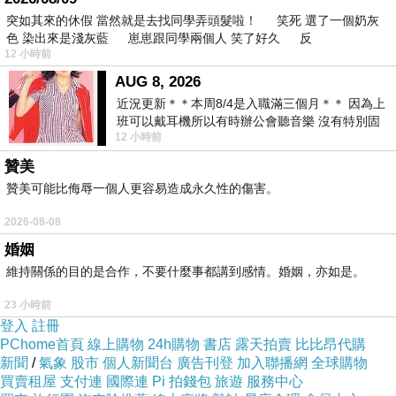
所以就先這樣了
突如其來的休假 當然就是去找同學弄頭髮啦！ 笑死 選了一個奶灰
色 染出來是淺灰藍 崽崽跟同學兩個人 笑了好久 反
崽崽要去洗澡了
12 小時前
掰掰
AUG 8, 2026
近況更新＊＊本周8/4是入職滿三個月＊＊ 因為上
班可以戴耳機所以有時辦公會聽音樂 沒有特別固
12 小時前
定哪天但就是一周某一天會固定聽'90
贊美
2025/01/13
上一篇：
贊美可能比侮辱一個人更容易造成永久性的傷害。
2025/01/15
下一篇：
2026-08-08
婚姻
維持關係的目的是合作，不要什麼事都講到感情。婚姻，亦如是。
23 小時前
登入
註冊
PChome首頁
線上購物
24h購物
書店
露天拍賣
比比昂代購
新聞
/
氣象
股市
個人新聞台
廣告刊登
加入聯播網
全球購物
買賣租屋
支付連
國際連
Pi 拍錢包
旅遊
服務中心