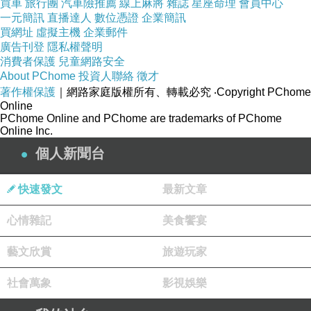
買車
旅行團
汽車險推薦
線上麻將
雜誌
星座命理
會員中心
一元簡訊
直播達人
數位憑證
企業簡訊
買網址
虛擬主機
企業郵件
廣告刊登
隱私權聲明
消費者保護
兒童網路安全
About PChome
投資人聯絡
徵才
著作權保護
｜網路家庭版權所有、轉載必究
‧Copyright PChome
Online
PChome Online and PChome are trademarks of PChome
Online Inc.
個人新聞台
快速發文
最新文章
心情雜記
美食饗宴
藝文欣賞
旅遊玩家
社會萬象
影視娛樂