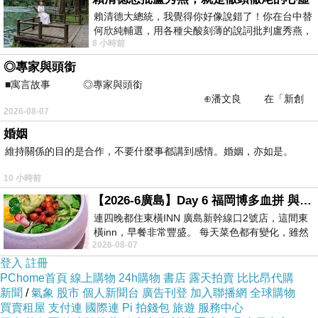
賴清德大總統，我覺得你好像說錯了！你在台中替
何欣純輔選，用各種尖酸刻薄的說詞批判盧秀燕，
8 小時前
罵她施政滿意度輸給陳其邁，甚至還說盧
◎專家與頭銜
【週記】2026-1-1之《愛麗斯夢遊記》
上一篇：
■寓言故事 ◎專家與頭銜
【週記】2026-2-1之《深夜咖啡店》
下一篇：
⊕潘文良 在「新創
2026-08-07
之谷」裡——
婚姻
維持關係的目的是合作，不要什麼事都講到感情。婚姻，亦如是。
10 小時前
【2026-6廣島】Day 6 福岡博多血拼 與機場接送少年司機深夜對談
連四晚都住東橫INN 廣島新幹線口2號店，這間東
橫inn，早餐非常豐盛。 每天菜色都有變化，雖然
2026-08-07
看到工作人員拿出料理包加熱，但
登入
註冊
PChome首頁
線上購物
24h購物
書店
露天拍賣
比比昂代購
新聞
/
氣象
股市
個人新聞台
廣告刊登
加入聯播網
全球購物
買賣租屋
支付連
國際連
Pi 拍錢包
旅遊
服務中心