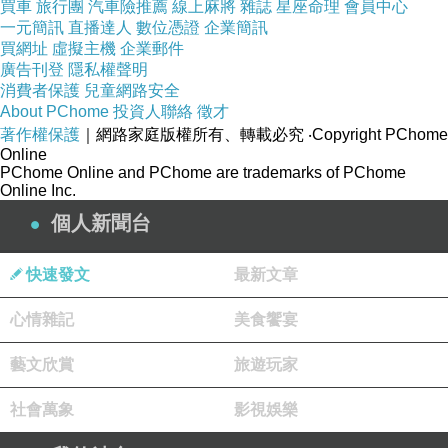
買車
旅行團
汽車險推薦
線上麻將
雜誌
星座命理
會員中心
一元簡訊
直播達人
數位憑證
企業簡訊
買網址
虛擬主機
企業郵件
廣告刊登
隱私權聲明
消費者保護
兒童網路安全
About PChome
投資人聯絡
徵才
著作權保護
｜網路家庭版權所有、轉載必究
‧Copyright PChome
Online
PChome Online and PChome are trademarks of PChome
Online Inc.
個人新聞台
快速發文
最新文章
心情雜記
美食饗宴
藝文欣賞
旅遊玩家
社會萬象
影視娛樂