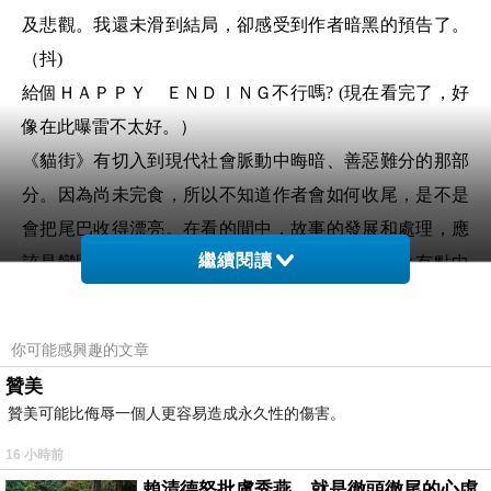
及悲觀。我還未滑到結局，卻感受到作者暗黑的預告了。
（抖)
給個ＨＡＰＰＹ ＥＮＤＩＮＧ不行嗎? (現在看完了，好
像在此曝雷不太好。）
《貓街》有切入到現代社會脈動中晦暗、善惡難分的那部
分。因為尚未完食，所以不知道作者會如何收尾，是不是
會把尾巴收得漂亮。在看的間中，故事的發展和處理，應
繼續閱讀
該是蠻貼切少年男女的心態及思維模式的。
簡言之有點中
二。
現在已完食此作，總集數八本，出乎意料的少。後面就是
你可能感興趣的文章
主角們的蛻變成長
，換言之就是沒那麼中二了。
應該不是
贊美
錯覺，作品的結尾是完整，但感覺上有點傖促，似乎不得
贊美可能比侮辱一個人更容易造成永久性的傷害。
不迅速完結此作似的。內容沒有太多出乎意料。
16 小時前
不論好壞，那總是一場無悔的青春。
賴清德怒批盧秀燕，就是徹頭徹尾的心虛