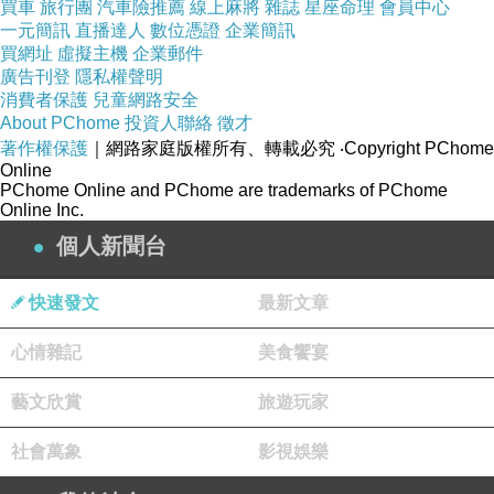
買車
旅行團
汽車險推薦
線上麻將
雜誌
星座命理
會員中心
一元簡訊
直播達人
數位憑證
企業簡訊
買網址
虛擬主機
企業郵件
廣告刊登
隱私權聲明
消費者保護
兒童網路安全
About PChome
投資人聯絡
徵才
著作權保護
｜網路家庭版權所有、轉載必究
‧Copyright PChome
Online
PChome Online and PChome are trademarks of PChome
Online Inc.
個人新聞台
可樂妹
2026-06-14 05:35:12
快速發文
最新文章
謝謝你送來這麼溫柔的文字，這絕對是今天最美麗
的風景。
心情雜記
美食饗宴
就像你說的，那些曾一起真誠歡笑的日子，至今想
藝文欣賞
旅遊玩家
起來心裡依然有一塊地方是愉悅而幸運的。
社會萬象
影視娛樂
謝謝你隔著剛好的距離送來的念想，新的一歲，我
會努力收穫美好。