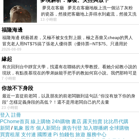
夢境解析：修復、失控與放下
生日快樂！
夢見在客廳 夢見在客廳地板上洗一個沾了灰粉
願妳平安喜樂並能被這個世界溫柔以待~
的瓷器，然後把客廳地上弄得水到處流，然後又洗
13 小時前
一頂棒球潮帽，後來發現帽
----------------------------------------------
福隆海邊
美好的晴空
福隆海邊 棋藝甚差，又極不被女生對上眼，極之吝嗇又cheap的男人
看著手機顯示的城市與時鐘
冒充老人用NT$75搞了張老人優待票（優待票─NT$75。只適用於
2026-08-09
不知妳那裡的天空
是晴朗還是刮著風
緣起
照片中的我們 開懷大笑的幾秒鐘
有次回到台中靜宜大學，找還有在聯絡的大學教授。看她介紹教小說的
原來不知不覺 我們都已經走了這麼遠
現狀，有點羨慕現在的學弟妹能手把手的教如何寫小說。我們那時可是
時間總會留下 最溫暖的默契
7 小時前
在這個特別的日子裡 點一盞溫馨
你放不下身段
最近一直從前老闆，以及朋友的前老闆聽到這句話:“你沒有放下你的身
祝你的未來 永遠都有晴朗的天氣
段” 怎樣定義身段的高低？！還不是用老闆自己的尺去量
願妳能擁有熱情 笑得無所畏懼
23 小時前
登入
註冊
不斷地前進 去收穫所有美麗
PChome首頁
線上購物
24h購物
書店
露天拍賣
比比昂代購
像風
吹往念想的流域 收穫一份美好的風景
新聞
/
氣象
股市
個人新聞台
廣告刊登
加入聯播網
全球購物
買賣租屋
支付連
國際連
Pi 拍錢包
旅遊
服務中心