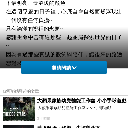
下最明亮、最溫暖的顏色~
在這個專屬的日子裡，心底自會自然而然浮現出
一個沒有任何負擔~
只有滿滿的祝福的念頭~
感謝生命中曾有過那些一起並肩探索世界的日子
~
因為有過那些真誠的歡笑與陪伴，讓後來的路途
想起來~
繼續閱讀
心裡總有一塊地方是溫柔而愉悅的地方~
而這個存在真的是一件很幸運的事~
在今天隔著剛好的距離，送上最真誠的祝福與念
你可能感興趣的文章
想~
大蘋果家族幼兒體能工作室-小小手球遊戲
願新的一歲，能帶著無所畏懼的自信，收穫各種
大蘋果家族幼兒體能工作室-小小手球遊戲
想擁有的美好；
3 小時前
願生活裡充滿驚喜，不管是晴天還是陰天~