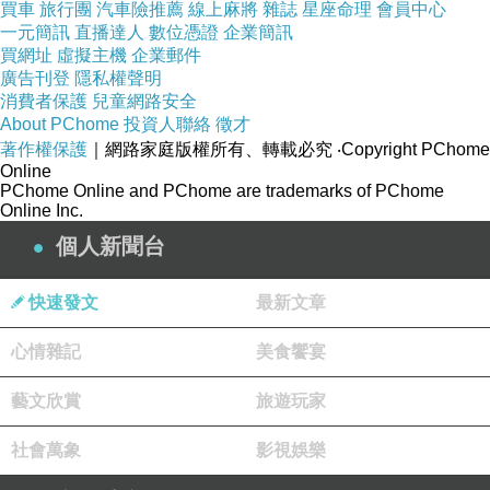
買車
旅行團
汽車險推薦
線上麻將
雜誌
星座命理
會員中心
一元簡訊
直播達人
數位憑證
企業簡訊
買網址
虛擬主機
企業郵件
廣告刊登
隱私權聲明
消費者保護
兒童網路安全
About PChome
投資人聯絡
徵才
著作權保護
｜網路家庭版權所有、轉載必究
‧Copyright PChome
Online
PChome Online and PChome are trademarks of PChome
Online Inc.
個人新聞台
快速發文
最新文章
心情雜記
美食饗宴
藝文欣賞
旅遊玩家
社會萬象
影視娛樂