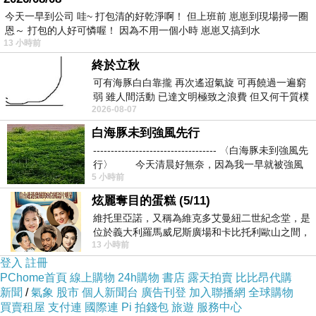
今天一早到公司 哇~ 打包清的好乾淨啊！ 但上班前 崽崽到現場掃一圈
恩～ 打包的人好可憐喔！ 因為不用一個小時 崽崽又搞到水
13 小時前
終於立秋
可有海豚白白靠攏 再次遙迢氣旋 可再饒過一遍窮
弱 雖人間活動 已達文明極致之浪費 但又何干質樸
2026-08-07
者 只能白白陪葬
拋卻煩惱只做自己............
白海豚未到強風先行
----------------------------------- 〈白海豚未到強風先
行〉 今天清晨好無奈，因為我一早就被強風
5 小時前
炫麗奪目的蛋糕 (5/11)
維托里亞諾，又稱為維克多艾曼紐二世紀念堂，是
位於義大利羅馬威尼斯廣場和卡比托利歐山之間，
13 小時前
用以紀念統一義大利統一後的的第一位國
登入
註冊
PChome首頁
線上購物
24h購物
書店
露天拍賣
比比昂代購
新聞
/
氣象
股市
個人新聞台
廣告刊登
加入聯播網
全球購物
買賣租屋
支付連
國際連
Pi 拍錢包
旅遊
服務中心