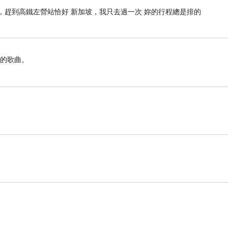
場，趕到高鐵左營站恰好 新加坡，我只去過一次 妳的行程總是排的
憶的歌曲。