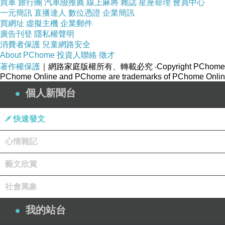
買車
旅行團
汽車險推薦
線上麻將
雜誌
星座命理
會員中心
一元簡訊
直播達人
數位憑證
企業簡訊
買網址
虛擬主機
企業郵件
廣告刊登
隱私權聲明
消費者保護
兒童網路安全
About PChome
投資人聯絡
徵才
著作權保護
｜網路家庭版權所有、轉載必究
‧Copyright PChome
PChome Online and PChome are trademarks of PChome Online
個人新聞台
快速發文
心情雜記
藝文欣賞
從你三歲識字開始............
社會萬象
我的站台