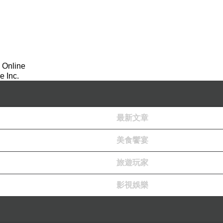
 Online
 Inc.
最新文章
美食饗宴
旅遊玩家
影視娛樂