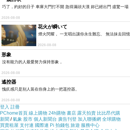
巧了，約好的日子 車庫大門打不開 急得滿頭大漢 妳已經出門 虛驚一
2026-08-08
花火が瞬いて
煙火閃耀， 一支唱出讓你永生難忘、 無法抹去回
2026-08-08
形象
沒有能力的人最愛努力保持形象，
2026-08-08
遙控器
愧疚感只是别人装在你身上的一把遥控器。
2026-08-08
登入
註冊
PChome首頁
線上購物
24h購物
書店
露天拍賣
比比昂代購
新聞
/
氣象
股市
個人新聞台
廣告刊登
加入聯播網
全球購物
買賣租屋
支付連
國際連
Pi 拍錢包
旅遊
服務中心