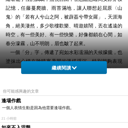
記憶，任藤蔓爬牆、雨苔滿地，讓人聯想起屈原〈山
鬼〉的「
若有人兮山之阿，被薜荔兮帶女羅
」，天涯海
角，絕美淒然，多少歌樓歡樂、晴遊嬉鬧，丟在遙遠的
時空，有一些美好、有一些快樂，好像都鎖在心間，如
春分濛霧，山不明朗，眉也皺了起來。
一個「分」字，傳遞了宛如水彩濡濕的天候朦朧，也
塗抹出心情在陰晴寒暑間的溫緩浮沉，特別能夠表現
繼續閱讀
「春」日的多變層次。
寫作時，抓住春分最大特點
：
「對半」和「轉變」，就可以深刻表現出生活中的變
化
。晝夜平分，寒暖交替；而後晝漸長，夜漸短，萬物
你可能感興趣的文章
由靜轉動，人事對比參照；有人看到百花爭豔；有人傷
逢場作戲
感流年匆匆；有人嚮往陽光明麗，草長鶯飛；有人感歎
一個人表情生動是因為他需要逢場作戲。
花事匆匆，春將過去。
21 小時前
櫻花繽紛，有些落了，有些剛開；桃李將盡，新的花
如來不入涅槃