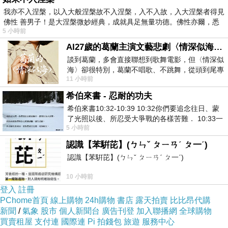
種接棒盛開；路邊的草花，開得茂盛，越來越調皮；校
我亦不入涅槃，以入大般涅槃故不入涅槃，入不入故，入大涅槃者得見
佛性 善男子！是大涅槃微妙經典，成就具足無量功德。佛性亦爾，悉
園的樹冒出新綠，像葉子小嬰兒急著摸索
、
長大；天氣
5 小時前
變暖，剛脫下外套又變冷了，來不及捕捉天氣善變的心
AI27歲的葛蘭主演文藝悲劇〈情深似海〉 #戀上老電影 #葛蘭 #粟子
情；大自然的雲
、
風
、
花
、葉、陽光和雨水，歡唱的小
談到葛蘭，多會直接聯想到歌舞電影，但〈情深似
鳥和越來越活潑的小貓、小狗、小動物，我們吃的食
海〉卻很特別，葛蘭不唱歌、不跳舞，從頭到尾專
11 小時前
心演戲。拍攝期間，經常工作超過12個鐘
物、穿的衣服，來來往往的小物和人群……，
無論是視
希伯來書 - 忍耐的功夫
覺
、
聽覺
、
嗅覺
、
味覺或觸覺，都變得細膩而豐富。
希伯來書10:32-10:39 10:32你們要追念往日、蒙
了光照以後、所忍受大爭戰的各樣苦難． 10:33一
5 小時前
面被毀謗、遭患難、成了戲景、叫眾人
認識【苯騈芘】(ㄅㄣˇ ㄆㄧㄢˊ ㄆ一ˊ)
認識【苯騈芘】(ㄅㄣˇ ㄆㄧㄢˊ ㄆ一ˊ)
10 小時前
登入
註冊
PChome首頁
線上購物
24h購物
書店
露天拍賣
比比昂代購
新聞
/
氣象
股市
個人新聞台
廣告刊登
加入聯播網
全球購物
買賣租屋
支付連
國際連
Pi 拍錢包
旅遊
服務中心