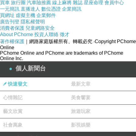
買車
旅行團
汽車險推薦
線上麻將
雜誌
星座命理
會員中心
一元簡訊
直播達人
數位憑證
企業簡訊
買網址
虛擬主機
企業郵件
廣告刊登
隱私權聲明
2.
細膩豐富的創作可能
消費者保護
兒童網路安全
這個月的節氣寫作，以〈春風〉為題
。春風，不僅是
About PChome
投資人聯絡
徵才
自然現象，也蘊含時序遞嬗、生命勃發、天地生機盎然
著作權保護
｜網路家庭版權所有、轉載必究
‧Copyright PChome
Online
的意象。在寫作時，可以從
「
節氣文化
」
出發，探討春
PChome Online and PChome are trademarks of PChome
Online Inc.
風對農耕、生活習慣的影響與傳承；也可以透過花開葉
個人新聞台
茂、燕子歸來、青草新發的
「
自然描寫
」
，深刻延伸
「
情感表達
」，無論是
溫柔撫慰
、
離愁共鳴或者是風雨
快速發文
最新文章
挑戰，春風帶來的大自然變化，同時也是人格個性的茁
長與壯大；最後才能與人生經歷相呼應，確立希望、轉
心情雜記
美食饗宴
變與成長的
「
象徵意涵
」
。
藝文欣賞
旅遊玩家
開頭，可以直接勾勒五感印象，從「柔和」、「輕
社會萬象
影視娛樂
盈」、「溫暖」、「飄忽」
、「
溫柔中細細的寒凍
」
……的不同
特質描寫春風；也可運用「春風又綠江南