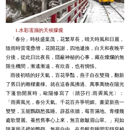
1.
水彩濡濕的天候朦朧
「春分」時枝盛葉茂，花繁草長，晴天時風和日麗，
陰雨時雷電疊增，花開花謝，四地遞換，白天和夜晚平
分後，從此日比夜長，隱蔽神秘的心事，藏在燦爛的無
限生機間，漸遙漸遠，有欣喜，也有惆悵。
雨後初晴的好天氣，百花爭豔，燕子自在雙飛，翻新
了舊日的雕樑畫棟。就在這春風拂過、萬事萬物在陽光
下蓬勃開展時，歐陽修寫了〈踏莎行
.
雨霽風光〉：
「
雨霽風光，春分天氣。千花百卉爭明媚。畫梁新燕一
雙雙，玉籠鸚鵡愁孤睡。薜荔依牆，莓苔滿地。青樓幾
處歌聲麗。驀然舊事心上來，無言斂皺眉山翠
。」宛如
隨著籠子裡的鸚鵡，無視自由，在忽醒忽睡間安靜穿梭