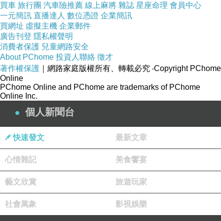
買車
旅行團
汽車險推薦
線上麻將
雜誌
星座命理
會員中心
一元簡訊
直播達人
數位憑證
企業簡訊
買網址
虛擬主機
企業郵件
廣告刊登
隱私權聲明
消費者保護
兒童網路安全
About PChome
投資人聯絡
徵才
著作權保護
｜網路家庭版權所有、轉載必究
‧Copyright PChome
Online
PChome Online and PChome are trademarks of PChome
Online Inc.
個人新聞台
快速發文
最新文章
心情雜記
美食饗宴
藝文欣賞
旅遊玩家
社會萬象
影視娛樂