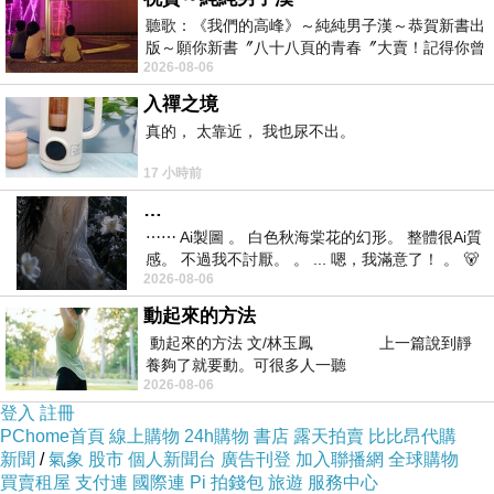
聽歌：《我們的高峰》～純純男子漢～恭賀新書出
版～願你新書〞八十八頁的青春〞大賣！記得你曾
2026-08-06
經在我的版留言…「好讚的圖^^感覺大家
入禪之境
真的， 太靠近， 我也尿不出。
玫友497
上一篇：
玫友499
下一篇：
17 小時前
…
⋯⋯ Ai製圖 。 白色秋海棠花的幻形。 整體很Ai質
感。 不過我不討厭。 。 ... 嗯，我滿意了！ 。 🐻
2026-08-06
昨中
動起來的方法
動起來的方法 文/林玉鳳 上一篇說到靜
養夠了就要動。可很多人一聽
2026-08-06
登入
註冊
PChome首頁
線上購物
24h購物
書店
露天拍賣
比比昂代購
新聞
/
氣象
股市
個人新聞台
廣告刊登
加入聯播網
全球購物
買賣租屋
支付連
國際連
Pi 拍錢包
旅遊
服務中心