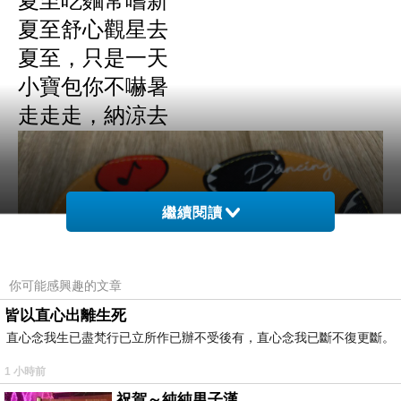
夏至吃麵常
嚐新
夏至舒心觀星去
夏至，只是一天
小寶包你不嚇暑
走走走，納涼去
繼續閱讀
你可能感興趣的文章
皆以直心出離生死
直心念我生已盡梵行已立所作已辦不受後有，直心念我已斷不復更斷。
1 小時前
祝賀～純純男子漢