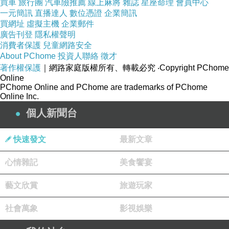
買車
旅行團
汽車險推薦
線上麻將
雜誌
星座命理
會員中心
一元簡訊
直播達人
數位憑證
企業簡訊
買網址
虛擬主機
企業郵件
廣告刊登
隱私權聲明
消費者保護
兒童網路安全
About PChome
投資人聯絡
徵才
著作權保護
｜網路家庭版權所有、轉載必究
‧Copyright PChome
Online
PChome Online and PChome are trademarks of PChome
Online Inc.
個人新聞台
快速發文
最新文章
心情雜記
美食饗宴
藝文欣賞
旅遊玩家
社會萬象
影視娛樂