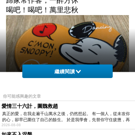
歸家常作客，一醉方休
喝吧！喝吧！
萬里悲秋
繼續閱讀
你可能感興趣的文章
愛情三十六計，圍魏救趙
真正的愛，在我走遍千山萬水之後，仍然想起。 有一個人，從未攻你
的心，卻早已圍住了自己的餘生。 於是我學會，先替你守住疲憊，再
2026-08-08
如來不入涅槃