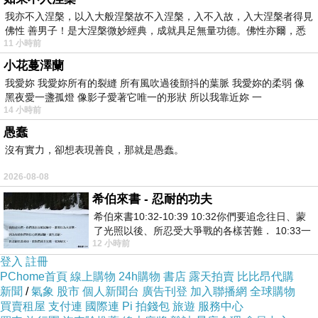
我亦不入涅槃，以入大般涅槃故不入涅槃，入不入故，入大涅槃者得見
玫友491
上一篇：
佛性 善男子！是大涅槃微妙經典，成就具足無量功德。佛性亦爾，悉
玫友493
下一篇：
11 小時前
小花蔓澤蘭
我愛妳 我愛妳所有的裂縫 所有風吹過後顫抖的葉脈 我愛妳的柔弱 像
黑夜愛一盞孤燈 像影子愛著它唯一的形狀 所以我靠近妳 一
14 小時前
愚蠢
沒有實力，卻想表現善良，那就是愚蠢。
2026-08-08
希伯來書 - 忍耐的功夫
希伯來書10:32-10:39 10:32你們要追念往日、蒙
了光照以後、所忍受大爭戰的各樣苦難． 10:33一
12 小時前
面被毀謗、遭患難、成了戲景、叫眾人
登入
註冊
PChome首頁
線上購物
24h購物
書店
露天拍賣
比比昂代購
新聞
/
氣象
股市
個人新聞台
廣告刊登
加入聯播網
全球購物
買賣租屋
支付連
國際連
Pi 拍錢包
旅遊
服務中心