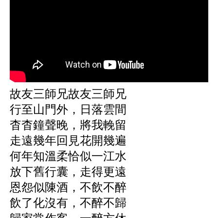
故友三師兄故友三師兄
行至山門外，日落雲間
杳杳鐘聲晚，將我輓留
走遠幾年回見花開幾遍
何年知溫柔恰似一江水
放下舊行囊，走得更遠
恩怨似陳酒，不飲不醉
飲了化沒有，不醉不歸